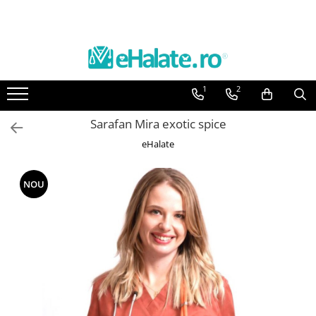
Toate Produsele
Costume Medicale
1
2
Bluze Unisex
Pantaloni Unisex
Sarafan Mira exotic spice
Costume Unisex
eHalate
Bluze Medicale
Bluze unisex cu imprimeuri
NOU
Bluze Maria
Bluze medicale uni
Halate medicale
Halate Bianca
Bluze Maria
Halate medicale femei