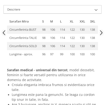
Descriere
Sarafan Mira
S
M
L
XL
XXL
3XL
Circumferinta BUST
98
106
114
122
130
138
Circumferinta TALIE
98
106
114
122
130
138
Circumferinta SOLD
98
106
114
122
130
138
Lungime - aprox.
96
97
99
100
100
100
Sarafan medical - universal din tercot
, model deosebit,
feminin si foarte versatil pentru utilizarea in orice
domeniu de activitate.
Croiala eleganta imbraca frumos si evidentiaza orice
talie.
Lungimea este pana la genunchi. Se leaga cu cordon
tip snur in talie, in fata.
Are 3 buzunare, anchior in V, maneca scurta si slit pe