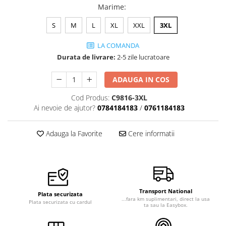
Marime
:
Veste de lucru
Halate medicale polar - unisex
S
M
L
XL
XXL
3XL
HoReCa
LA COMANDA
Sorturi restaurante
Durata de livrare:
2-5 zile lucratoare
Tricouri de lucru
ADAUGA IN COS
Saboti medicali
Cod Produs:
C9816-3XL
Bonete
Ai nevoie de ajutor?
0784184183
/
0761184183
ACCESORII
Noutati
Adauga la Favorite
Cere informatii
Transport National
Plata securizata
...fara km suplimentari, direct la usa
Plata securizata cu cardul
ta sau la Easybox.