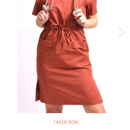
Halate medicale barbati
Halate medicale P2 cu fluturas
Halate medicale cu nasturi
Halate medicale cu fermoar
Halate medicale polar - unisex
Halate medicale albe
Fuste, Sarafane
Sarafane Mira
Fuste medicale
Sarafane medicale
Veste, Jachete
Veste de lucru
Jachete de lucru
Articole din Polar
144,00 RON
Jachete de lucru