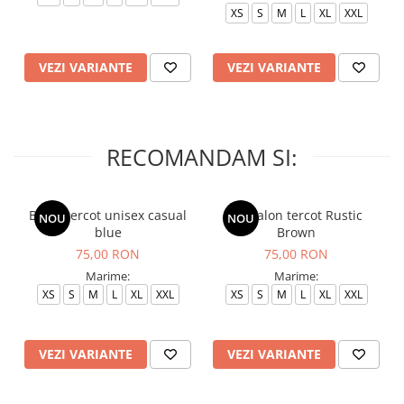
XS
S
M
L
XL
XXL
VEZI VARIANTE
VEZI VARIANTE
RECOMANDAM SI:
Bluza tercot unisex casual
Pantalon tercot Rustic
NOU
NOU
blue
Brown
75,00 RON
75,00 RON
Marime:
Marime:
XS
S
M
L
XL
XXL
XS
S
M
L
XL
XXL
VEZI VARIANTE
VEZI VARIANTE