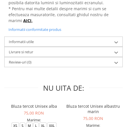
posibila datorita luminii si luminozitatii ecranului.
* Pentru mai multe detalii despre marimi si cum se
efectueaza masuratorile, consultati ghidul nostru de
marimi
AICI
.
Informatii conformitate produs
Informatii utile
Livrare si retur
Review-uri
(0)
NU UITA DE:
Bluza tercot Unisex alba
Bluza tercot Unisex albastru
marin
75,00 RON
75,00 RON
Marime:
Marime:
XS
S
M
L
XL
XXL