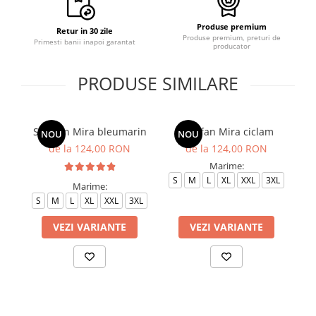
Produse premium
Retur in 30 zile
Produse premium, preturi de
Primesti banii inapoi garantat
producator
PRODUSE SIMILARE
Sarafan Mira bleumarin
Sarafan Mira ciclam
NOU
NOU
de la 124,00 RON
de la 124,00 RON
Marime:
S
M
L
XL
XXL
3XL
Marime:
S
M
L
XL
XXL
3XL
S
VEZI VARIANTE
VEZI VARIANTE