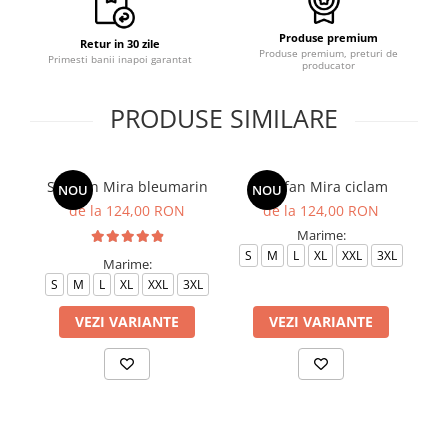
Produse premium
Retur in 30 zile
Produse premium, preturi de
Primesti banii inapoi garantat
producator
PRODUSE SIMILARE
Sarafan Mira bleumarin
Sarafan Mira ciclam
NOU
NOU
de la 124,00 RON
de la 124,00 RON
Marime:
S
M
L
XL
XXL
3XL
Marime:
S
M
L
XL
XXL
3XL
S
VEZI VARIANTE
VEZI VARIANTE