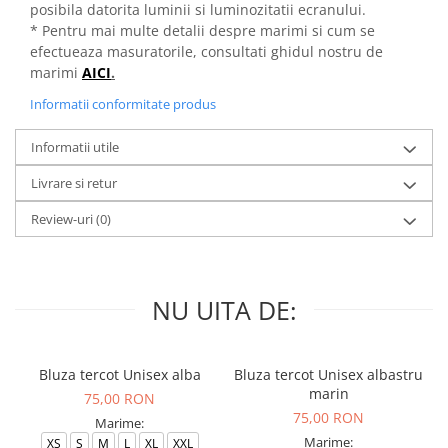
posibila datorita luminii si luminozitatii ecranului.
* Pentru mai multe detalii despre marimi si cum se
efectueaza masuratorile, consultati ghidul nostru de
marimi
AICI
.
Informatii conformitate produs
Informatii utile
Livrare si retur
Review-uri
(0)
NU UITA DE:
Bluza tercot Unisex alba
Bluza tercot Unisex albastru
marin
75,00 RON
75,00 RON
Marime:
Marime:
XS
S
M
L
XL
XXL