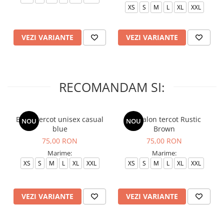
XS
S
M
L
XL
XXL
VEZI VARIANTE
VEZI VARIANTE
RECOMANDAM SI:
Bluza tercot unisex casual
Pantalon tercot Rustic
NOU
NOU
blue
Brown
75,00 RON
75,00 RON
Marime:
Marime:
XS
S
M
L
XL
XXL
XS
S
M
L
XL
XXL
VEZI VARIANTE
VEZI VARIANTE