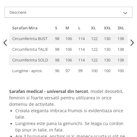
Descriere
Sarafan Mira
S
M
L
XL
XXL
3XL
Circumferinta BUST
98
106
114
122
130
138
Circumferinta TALIE
98
106
114
122
130
138
Circumferinta SOLD
98
106
114
122
130
138
Lungime - aprox.
96
97
99
100
100
100
Sarafan medical - universal din tercot
, model deosebit,
feminin si foarte versatil pentru utilizarea in orice
domeniu de activitate.
Croiala eleganta imbraca frumos si evidentiaza orice
talie.
Lungimea este pana la genunchi. Se leaga cu cordon
tip snur in talie, in fata.
Are 3 buzunare, anchior in V, maneca scurta si slit pe