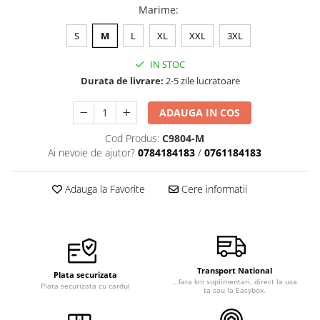
Marime
:
S
M
L
XL
XXL
3XL
IN STOC
Durata de livrare:
2-5 zile lucratoare
ADAUGA IN COS
Cod Produs:
C9804-M
Ai nevoie de ajutor?
0784184183
/
0761184183
Adauga la Favorite
Cere informatii
Transport National
Plata securizata
...fara km suplimentari, direct la usa
Plata securizata cu cardul
ta sau la Easybox.