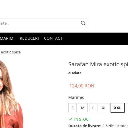
 MARIMI
REDUCERI
CONTACT
 exotic spice
Sarafan Mira exotic sp
eHalate
124,00 RON
Marime
:
S
M
L
XL
XXL
IN STOC
Durata de livrare:
2-5 zile lucrato