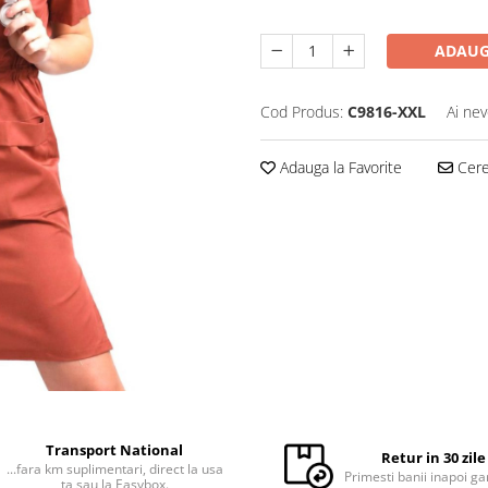
ADAUG
Cod Produs:
C9816-XXL
Ai nev
Adauga la Favorite
Cere 
Transport National
Retur in 30 zile
...fara km suplimentari, direct la usa
Primesti banii inapoi ga
ta sau la Easybox.