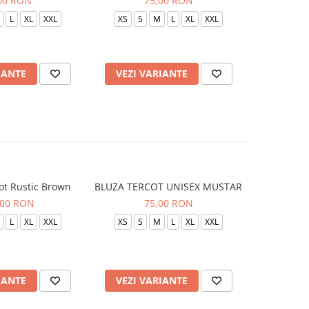
00 RON
75,00 RON
L
XL
XXL
XS
S
M
L
XL
XXL
XS
S
IANTE
VEZI VARIANTE
VEZI 
ot Rustic Brown
BLUZA TERCOT UNISEX MUSTAR
BLUZA TE
,00 RON
75,00 RON
L
XL
XXL
XS
S
M
L
XL
XXL
XS
S
IANTE
VEZI VARIANTE
VEZI 