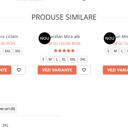
PRODUSE SIMILARE
ra ciclam
Sarafan Mira alb
Sarafan Mir
NOU
NOU
4,00 RON
de la 124,00 RON
de la 1
L
XXL
3XL
S
M
L
S
M
L
XL
XXL
3XL
NTE
VEZI VARIANTE
VEZI VARI
ew-uri
(0)
3XL