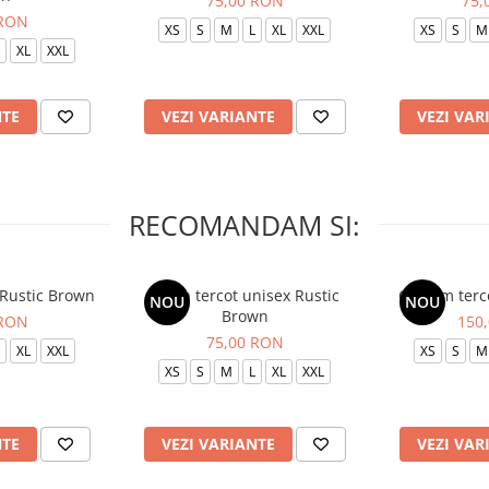
75,00 RON
75,
 RON
XS
S
M
L
XL
XXL
XS
S
M
XL
XXL
NTE
VEZI VARIANTE
VEZI VAR
RECOMANDAM SI:
 Rustic Brown
Bluza tercot unisex Rustic
Costum terc
NOU
NOU
Brown
 RON
150
75,00 RON
XL
XXL
XS
S
M
XS
S
M
L
XL
XXL
NTE
VEZI VARIANTE
VEZI VAR