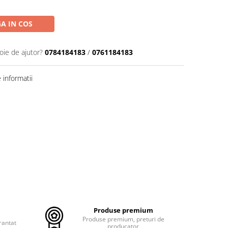
A IN COS
oie de ajutor?
0784184183
/
0761184183
informatii
Produse premium
Produse premium, preturi de
rantat
producator