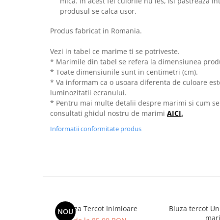
mica. In acest fel culorile nu ies, isi pastreaza i
produsul se calca usor.
Produs fabricat in Romania.
Vezi in tabel ce marime ti se potriveste.
* Marimile din tabel se refera la dimensiunea produ
* Toate dimensiunile sunt in centimetri (cm).
* Va informam ca o usoara diferenta de culoare este 
luminozitatii ecranului.
* Pentru mai multe detalii despre marimi si cum se
consultati ghidul nostru de marimi
AICI
.
Informatii conformitate produs
Bluza Tercot Inimioare
Bluza tercot Un
NOU
mar