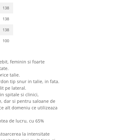
138
138
138
100
bit, feminin si foarte
tate.
rice talie.
on tip snur in talie, in fata.
it pe lateral.
 spitale si clinici,
te, dar si pentru saloane de
ce alt domeniu ce utilizeaza
ntea de lucru, cu 65%
oarcerea la intensitate