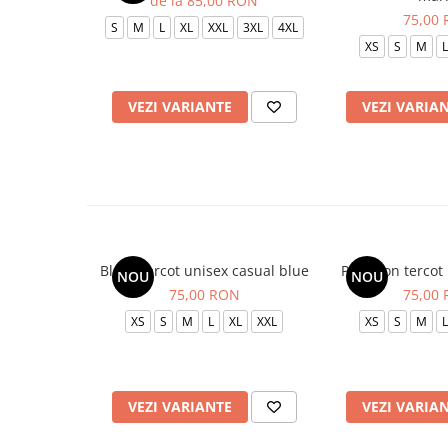
de la 85,00 RON
75,00
S
M
L
XL
XXL
3XL
4XL
XS
S
M
L
VEZI VARIANTE
VEZI VARIA
Bluza tercot unisex casual blue
Pantalon tercot
NOU
NOU
75,00 RON
75,00
XS
S
M
L
XL
XXL
XS
S
M
L
VEZI VARIANTE
VEZI VARIA