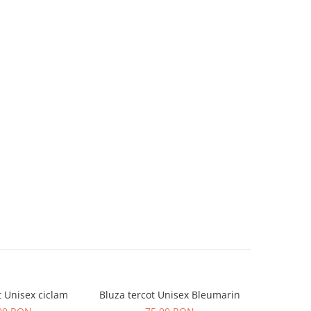
t Unisex ciclam
Bluza tercot Unisex Bleumarin
Bluza t