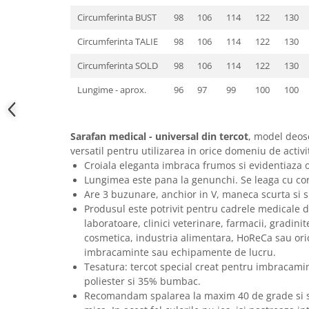
Circumferinta BUST
98
106
114
122
130
Circumferinta TALIE
98
106
114
122
130
Circumferinta SOLD
98
106
114
122
130
Lungime - aprox.
96
97
99
100
100
Sarafan medical - universal din tercot
, model deose
versatil pentru utilizarea in orice domeniu de activi
Croiala eleganta imbraca frumos si evidentiaza o
Lungimea este pana la genunchi. Se leaga cu cord
Are 3 buzunare, anchior in V, maneca scurta si sl
Produsul este potrivit pentru cadrele medicale din
laboratoare, clinici veterinare, farmacii, gradini
cosmetica, industria alimentara, HoReCa sau ori
imbracaminte sau echipamente de lucru.
Tesatura: tercot special creat pentru imbracami
poliester si 35% bumbac.
Recomandam spalarea la maxim 40 de grade si st