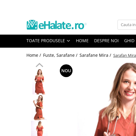
Toate Produsele
Costume Medicale
TOATE PRODUSELE
HOME
DESPRE NOI
GHID
Bluze Unisex
Pantaloni Unisex
Home /
Fuste, Sarafane /
Sarafane Mira /
Sarafan Mira
Costume Unisex
Bluze Medicale
NOU
Bluze unisex cu imprimeuri
Bluze Maria
Bluze medicale uni
Halate medicale
Halate Bianca
Bluze Maria
Halate medicale femei