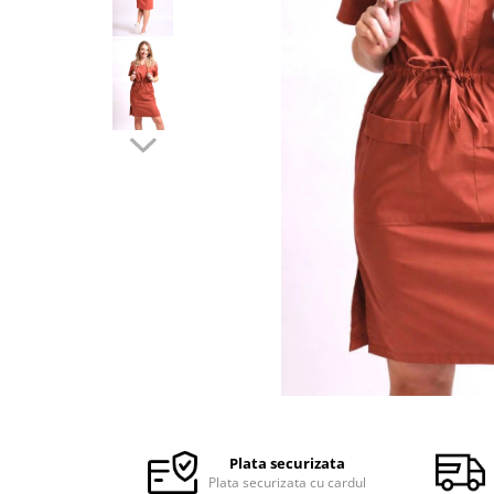
Halate medicale barbati
Halate medicale P2 cu fluturas
Halate medicale cu nasturi
Halate medicale cu fermoar
Halate medicale polar - unisex
Halate medicale albe
Fuste, Sarafane
Sarafane Mira
Fuste medicale
Sarafane medicale
Veste, Jachete
Veste de lucru
Distribuie
Jachete de lucru
pe
Articole din Polar
Facebook
Plata securizata
Jachete de lucru
Plata securizata cu cardul