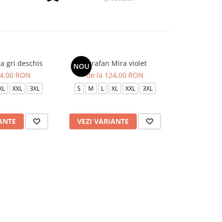
a gri deschis
Sarafan Mira violet
Sarafan Mi
NOU
NOU
24,00 RON
de la 124,00 RON
de la 
XL
XXL
3XL
S
M
L
XL
XXL
3XL
S
M
L
ANTE
VEZI VARIANTE
VEZI VAR