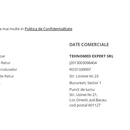
la mai multe in
Politica de Confidentialitate
DATE COMERCIALE
par
TEHNOMED EXPERT SRL
e Retur
J2013003098404
Produselor
RO31339997
de Retur
Str. Linistei Nr.23
L
Bucuresti, Sector 1
Punct de lucru:
Str. Uzinei Nr.21,
Loc.Onesti, Jud.Bacau,
cod postal 601127