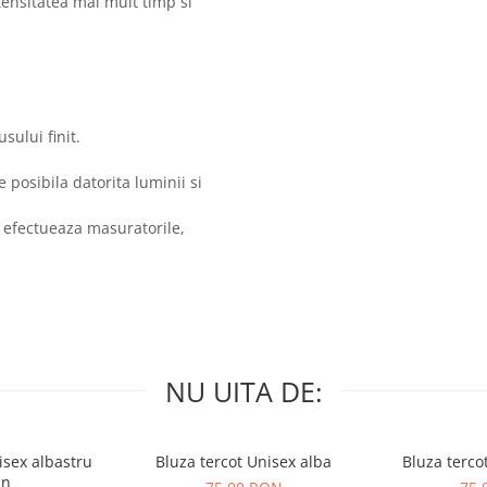
ntensitatea mai mult timp si
sului finit.
posibila datorita luminii si
 efectueaza masuratorile,
NU UITA DE:
isex albastru
Bluza tercot Unisex alba
Bluza terco
in