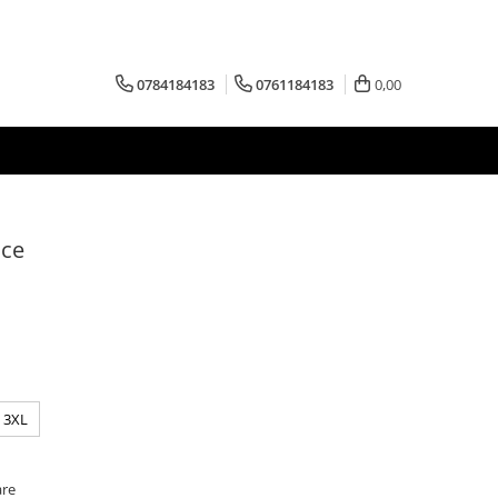
0784184183
0761184183
0,00
ice
3XL
are