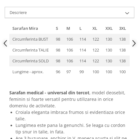
Descriere
Sarafan Mira
S
M
L
XL
XXL
3XL
Circumferinta BUST
98
106
114
122
130
138
Circumferinta TALIE
98
106
114
122
130
138
Circumferinta SOLD
98
106
114
122
130
138
Lungime - aprox.
96
97
99
100
100
100
Sarafan medical - universal din tercot
, model deosebit,
feminin si foarte versatil pentru utilizarea in orice
domeniu de activitate.
Croiala eleganta imbraca frumos si evidentiaza orice
talie.
Lungimea este pana la genunchi. Se leaga cu cordon
tip snur in talie, in fata.
Are 3 buzunare, anchior in V, maneca scurta si slit pe