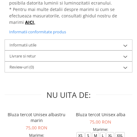
posibila datorita luminii si luminozitatii ecranului.
* Pentru mai multe detalii despre marimi si cum se
efectueaza masuratorile, consultati ghidul nostru de
marimi
AICI
.
Informatii conformitate produs
Informatii utile
Livrare si retur
Review-uri
(0)
NU UITA DE:
Bluza tercot Unisex albastru
Bluza tercot Unisex alba
marin
75,00 RON
75,00 RON
Marime:
Marime:
XS
S
M
L
XL
XXL