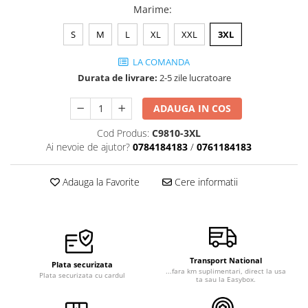
Marime
:
S
M
L
XL
XXL
3XL
LA COMANDA
Durata de livrare:
2-5 zile lucratoare
ADAUGA IN COS
Cod Produs:
C9810-3XL
Ai nevoie de ajutor?
0784184183
/
0761184183
Adauga la Favorite
Cere informatii
Transport National
Plata securizata
...fara km suplimentari, direct la usa
Plata securizata cu cardul
ta sau la Easybox.