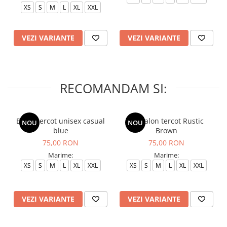
XS
S
M
L
XL
XXL
VEZI VARIANTE
VEZI VARIANTE
RECOMANDAM SI:
Bluza tercot unisex casual
Pantalon tercot Rustic
NOU
NOU
blue
Brown
75,00 RON
75,00 RON
Marime:
Marime:
XS
S
M
L
XL
XXL
XS
S
M
L
XL
XXL
VEZI VARIANTE
VEZI VARIANTE