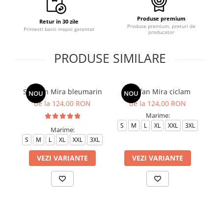
Produse premium
Retur in 30 zile
Produse premium, preturi de
Primesti banii inapoi garantat
producator
PRODUSE SIMILARE
Sarafan Mira bleumarin
Sarafan Mira ciclam
NOU
NOU
de la 124,00 RON
de la 124,00 RON
Marime:
S
M
L
XL
XXL
3XL
Marime:
S
M
L
XL
XXL
3XL
S
VEZI VARIANTE
VEZI VARIANTE