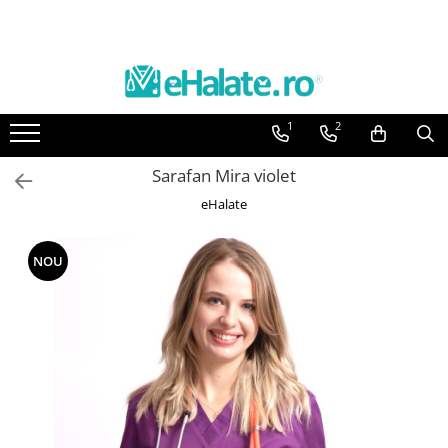
Toate Produsele
Costume Medicale
1
2
Bluze Unisex
Pantaloni Unisex
Sarafan Mira violet
Costume Unisex
eHalate
Bluze Medicale
Bluze unisex cu imprimeuri
NOU
Bluze Maria
Bluze medicale uni
Halate medicale
Halate Bianca
Bluze Maria
Halate medicale femei