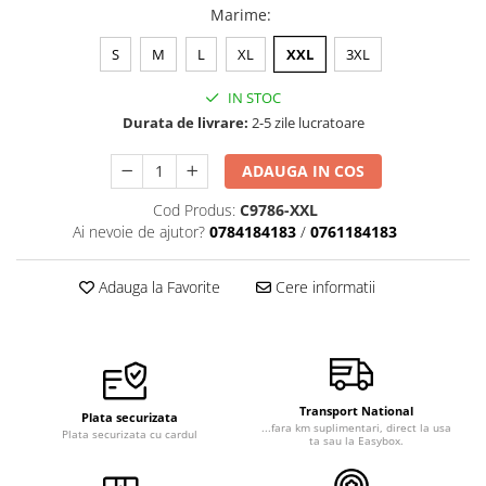
Marime
:
Veste de lucru
Halate medicale polar - unisex
S
M
L
XL
XXL
3XL
HoReCa
IN STOC
Sorturi restaurante
Durata de livrare:
2-5 zile lucratoare
Tricouri de lucru
ADAUGA IN COS
Saboti medicali
Cod Produs:
C9786-XXL
Bonete
Ai nevoie de ajutor?
0784184183
/
0761184183
ACCESORII
Noutati
Adauga la Favorite
Cere informatii
Transport National
Plata securizata
...fara km suplimentari, direct la usa
Plata securizata cu cardul
ta sau la Easybox.