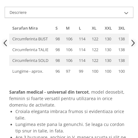
Descriere
Sarafan Mira
S
M
L
XL
XXL
3XL
Circumferinta BUST
98
106
114
122
130
138
Circumferinta TALIE
98
106
114
122
130
138
Circumferinta SOLD
98
106
114
122
130
138
Lungime - aprox.
96
97
99
100
100
100
Sarafan medical - universal din tercot
, model deosebit,
feminin si foarte versatil pentru utilizarea in orice
domeniu de activitate.
Croiala eleganta imbraca frumos si evidentiaza orice
talie.
Lungimea este pana la genunchi. Se leaga cu cordon
tip snur in talie, in fata.
Are 3 buzunare, anchior in V, maneca scurta si slit pe