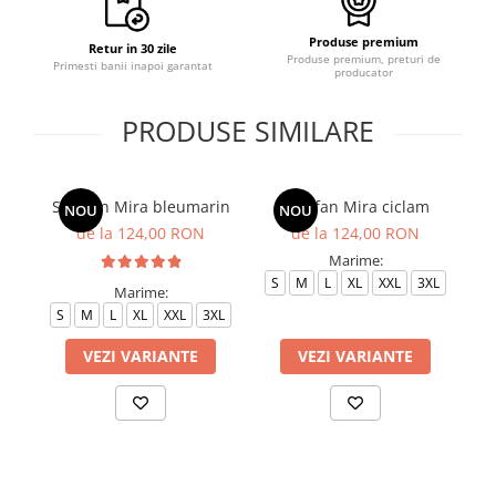
Produse premium
Retur in 30 zile
Produse premium, preturi de
Primesti banii inapoi garantat
producator
PRODUSE SIMILARE
Sarafan Mira bleumarin
Sarafan Mira ciclam
NOU
NOU
de la 124,00 RON
de la 124,00 RON
Marime:
S
M
L
XL
XXL
3XL
Marime:
S
M
L
XL
XXL
3XL
S
VEZI VARIANTE
VEZI VARIANTE