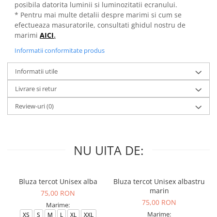
posibila datorita luminii si luminozitatii ecranului.
* Pentru mai multe detalii despre marimi si cum se
efectueaza masuratorile, consultati ghidul nostru de
marimi
AICI
.
Informatii conformitate produs
Informatii utile
Livrare si retur
Review-uri
(0)
NU UITA DE:
Bluza tercot Unisex alba
Bluza tercot Unisex albastru
marin
75,00 RON
75,00 RON
Marime:
Marime:
XS
S
M
L
XL
XXL