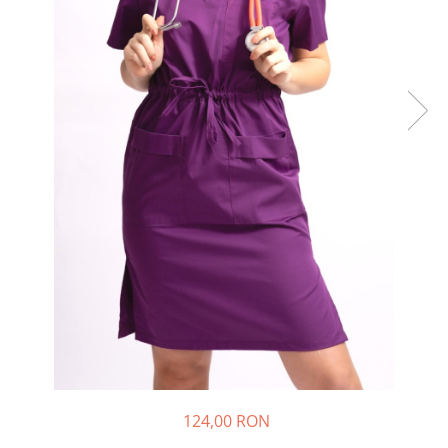
Halate medicale barbati
Halate medicale P2 cu fluturas
Halate medicale cu nasturi
Halate medicale cu fermoar
Halate medicale polar - unisex
Halate medicale albe
Fuste, Sarafane
Sarafane Mira
Fuste medicale
Sarafane medicale
Veste, Jachete
Veste de lucru
Jachete de lucru
Articole din Polar
124,00 RON
Jachete de lucru