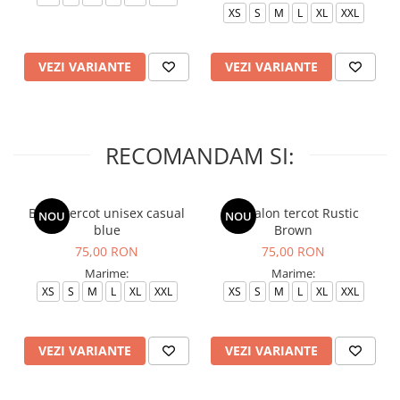
XS
S
M
L
XL
XXL
VEZI VARIANTE
VEZI VARIANTE
RECOMANDAM SI:
Bluza tercot unisex casual
Pantalon tercot Rustic
NOU
NOU
blue
Brown
75,00 RON
75,00 RON
Marime:
Marime:
XS
S
M
L
XL
XXL
XS
S
M
L
XL
XXL
VEZI VARIANTE
VEZI VARIANTE