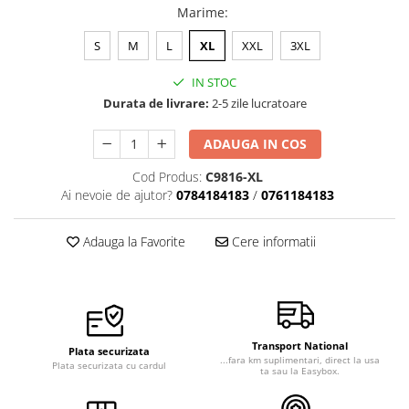
Marime
:
Veste de lucru
Halate medicale polar - unisex
S
M
L
XL
XXL
3XL
HoReCa
IN STOC
Sorturi restaurante
Durata de livrare:
2-5 zile lucratoare
Tricouri de lucru
ADAUGA IN COS
Saboti medicali
Cod Produs:
C9816-XL
Bonete
Ai nevoie de ajutor?
0784184183
/
0761184183
ACCESORII
Noutati
Adauga la Favorite
Cere informatii
Transport National
Plata securizata
...fara km suplimentari, direct la usa
Plata securizata cu cardul
ta sau la Easybox.