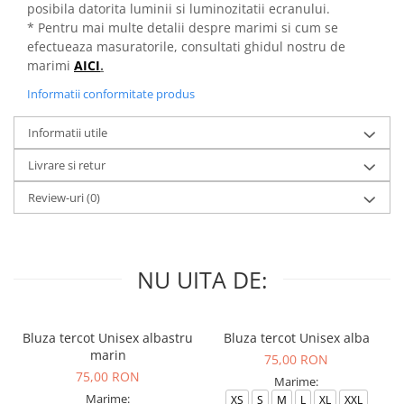
posibila datorita luminii si luminozitatii ecranului.
* Pentru mai multe detalii despre marimi si cum se
efectueaza masuratorile, consultati ghidul nostru de
marimi
AICI
.
Informatii conformitate produs
Informatii utile
Livrare si retur
Review-uri
(0)
NU UITA DE:
Bluza tercot Unisex albastru
Bluza tercot Unisex alba
marin
75,00 RON
75,00 RON
Marime:
Marime:
XS
S
M
L
XL
XXL