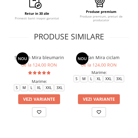
Produse premium
Retur in 30 zile
Produse premium, preturi de
Primesti banii inapoi garantat
producator
PRODUSE SIMILARE
Sarafan Mira bleumarin
Sarafan Mira ciclam
NOU
NOU
de la 124,00 RON
de la 124,00 RON
Marime:
S
M
L
XL
XXL
3XL
Marime:
S
M
L
XL
XXL
3XL
S
VEZI VARIANTE
VEZI VARIANTE