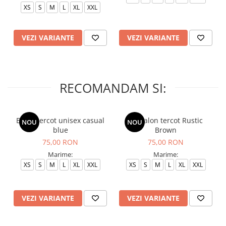
XS
S
M
L
XL
XXL
VEZI VARIANTE
VEZI VARIANTE
RECOMANDAM SI:
Bluza tercot unisex casual
Pantalon tercot Rustic
NOU
NOU
blue
Brown
75,00 RON
75,00 RON
Marime:
Marime:
XS
S
M
L
XL
XXL
XS
S
M
L
XL
XXL
VEZI VARIANTE
VEZI VARIANTE