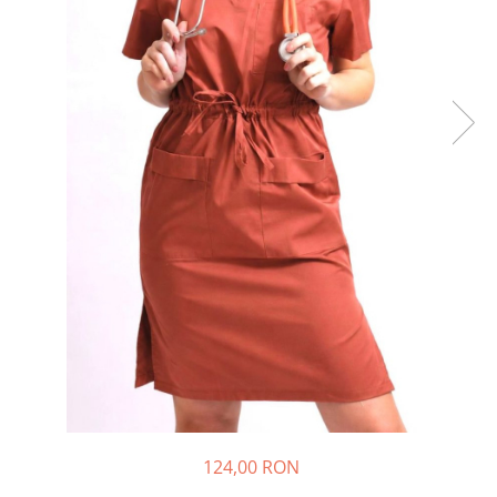
Halate medicale barbati
Halate medicale P2 cu fluturas
Halate medicale cu nasturi
Halate medicale cu fermoar
Halate medicale polar - unisex
Halate medicale albe
Fuste, Sarafane
Sarafane Mira
Fuste medicale
Sarafane medicale
Veste, Jachete
Veste de lucru
Jachete de lucru
Articole din Polar
124,00 RON
Jachete de lucru