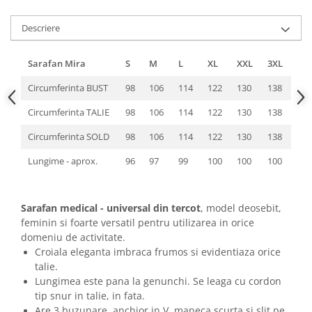
Descriere
Sarafan Mira
S
M
L
XL
XXL
3XL
Circumferinta BUST
98
106
114
122
130
138
Circumferinta TALIE
98
106
114
122
130
138
Circumferinta SOLD
98
106
114
122
130
138
Lungime - aprox.
96
97
99
100
100
100
Sarafan medical - universal din tercot
, model deosebit,
feminin si foarte versatil pentru utilizarea in orice
domeniu de activitate.
Croiala eleganta imbraca frumos si evidentiaza orice
talie.
Lungimea este pana la genunchi. Se leaga cu cordon
tip snur in talie, in fata.
Are 3 buzunare, anchior in V, maneca scurta si slit pe