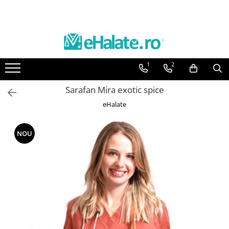
Toate Produsele
Costume Medicale
1
2
Bluze Unisex
Pantaloni Unisex
Sarafan Mira exotic spice
Costume Unisex
eHalate
Bluze Medicale
Bluze unisex cu imprimeuri
NOU
Bluze Maria
Bluze medicale uni
Halate medicale
Halate Bianca
Bluze Maria
Halate medicale femei