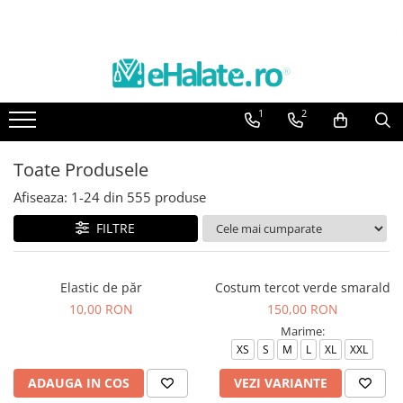
Toate Produsele
Costume Medicale
1
2
Bluze Unisex
Pantaloni Unisex
Toate Produsele
Costume Unisex
Afiseaza:
1-
24
din
555
produse
Bluze Medicale
Bluze unisex cu imprimeuri
FILTRE
Bluze Maria
Bluze medicale uni
Elastic de păr
Costum tercot verde smarald
10,00 RON
150,00 RON
Halate medicale
Marime:
Halate Bianca
XS
S
M
L
XL
XXL
Bluze Maria
ADAUGA IN COS
VEZI VARIANTE
Halate medicale femei