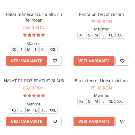
Halat maneca scurta alb, cu
Pantalon tercot ciclam
fermoar
75,00 RON
86,00 RON
Marime:
XS
S
M
L
XL
XXL
Marime:
XS
S
M
L
XL
XXL
VEZI VARIANTE
VEZI VARIANTE
HALAT P2 ROZ PRAFUIT SI ALB
Bluza tercot Unisex ciclam
85,00 RON
75,00 RON
Marime:
XS
S
M
L
XL
XXL
Marime:
XS
S
M
L
XL
XXL
VEZI VARIANTE
VEZI VARIANTE