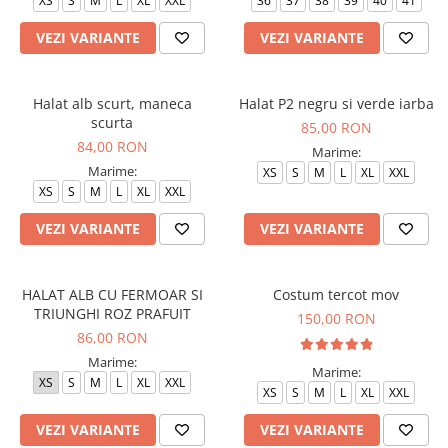
XS
S
M
L
XL
XXL
36
37
38
39
40
41
VEZI VARIANTE
VEZI VARIANTE
Halat alb scurt, maneca
Halat P2 negru si verde iarba
scurta
85,00 RON
84,00 RON
Marime:
Marime:
XS
S
M
L
XL
XXL
XS
S
M
L
XL
XXL
VEZI VARIANTE
VEZI VARIANTE
HALAT ALB CU FERMOAR SI
Costum tercot mov
TRIUNGHI ROZ PRAFUIT
150,00 RON
86,00 RON
Marime:
Marime:
XS
S
M
L
XL
XXL
XS
S
M
L
XL
XXL
VEZI VARIANTE
VEZI VARIANTE