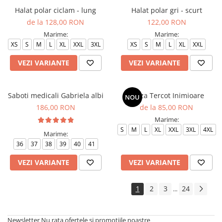
Halat polar ciclam - lung
Halat polar gri - scurt
de la 128,00 RON
122,00 RON
Marime:
Marime:
XS
S
M
L
XL
XXL
3XL
XS
S
M
L
XL
XXL
VEZI VARIANTE
VEZI VARIANTE
Saboti medicali Gabriela albi
Bluza Tercot Inimioare
NOU
186,00 RON
de la 85,00 RON
Marime:
S
M
L
XL
XXL
3XL
4XL
Marime:
36
37
38
39
40
41
VEZI VARIANTE
VEZI VARIANTE
1
2
3
24
...
Newsletter
Nu rata ofertele si promotiile noastre