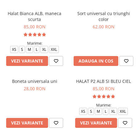
Halate medicale barbati
Halat Bianca ALB, maneca
Sort universal cu triunghi
Halate medicale P2 cu fluturas
scurta
color
Halate medicale cu nasturi
85,00 RON
62,00 RON
Halate medicale cu fermoar
Marime:
Halate medicale polar - unisex
XS
S
M
L
XL
XXL
Halate medicale albe
VEZI VARIANTE
ADAUGA IN COS
Fuste, Sarafane
Sarafane Mira
Fuste medicale
Boneta universala uni
HALAT P2 ALB SI BLEU CIEL
28,00 RON
85,00 RON
Sarafane medicale
Veste, Jachete
Marime:
Veste de lucru
XS
S
M
L
XL
XXL
Jachete de lucru
VEZI VARIANTE
VEZI VARIANTE
Articole din Polar
Jachete de lucru