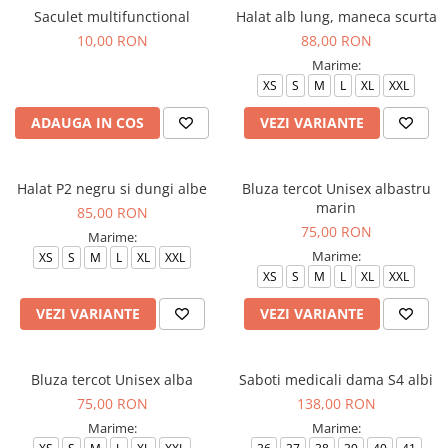
Saculet multifunctional
Halat alb lung, maneca scurta
Veste de lucru
10,00 RON
88,00 RON
Halate medicale polar - unisex
Marime:
HoReCa
XS
S
M
L
XL
XXL
Sorturi restaurante
ADAUGA IN COS
VEZI VARIANTE
Tricouri de lucru
Saboti medicali
Halat P2 negru si dungi albe
Bluza tercot Unisex albastru
Bonete
marin
85,00 RON
ACCESORII
75,00 RON
Marime:
Noutati
Marime:
XS
S
M
L
XL
XXL
XS
S
M
L
XL
XXL
VEZI VARIANTE
VEZI VARIANTE
Bluza tercot Unisex alba
Saboti medicali dama S4 albi
75,00 RON
138,00 RON
Marime:
Marime: