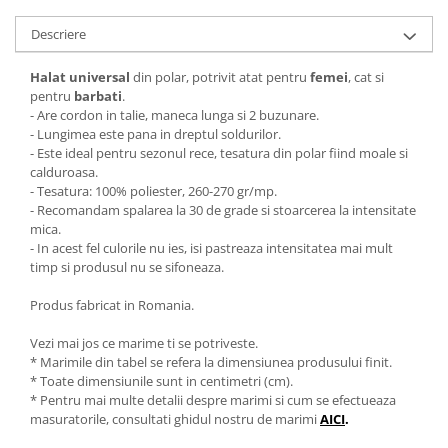
Descriere
Halat universal
din polar, potrivit atat pentru
femei
, cat si
pentru
barbati
.
- Are cordon in talie, maneca lunga si 2 buzunare.
- Lungimea este pana in dreptul soldurilor.
- Este ideal pentru sezonul rece, tesatura din polar fiind moale si
calduroasa.
- Tesatura: 100% poliester, 260-270 gr/mp.
- Recomandam spalarea la 30 de grade si stoarcerea la intensitate
mica.
- In acest fel culorile nu ies, isi pastreaza intensitatea mai mult
timp si produsul nu se sifoneaza.
Produs fabricat in Romania.
Vezi mai jos ce marime ti se potriveste.
* Marimile din tabel se refera la dimensiunea produsului finit.
* Toate dimensiunile sunt in centimetri (cm).
* Pentru mai multe detalii despre marimi si cum se efectueaza
masuratorile, consultati ghidul nostru de marimi
AICI
.