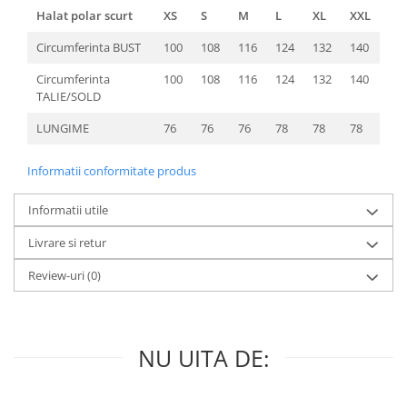
Halat polar scurt
XS
S
M
L
XL
XXL
Circumferinta BUST
100
108
116
124
132
140
Circumferinta
100
108
116
124
132
140
TALIE/SOLD
LUNGIME
76
76
76
78
78
78
Informatii conformitate produs
Informatii utile
Livrare si retur
Review-uri
(0)
NU UITA DE: