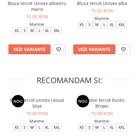
Bluza tercot Unisex albastru
Bluza tercot Unisex alba
marin
75,00 RON
75,00 RON
Marime:
Marime:
XS
S
M
L
XL
XXL
XS
S
M
L
XL
XXL
VEZI VARIANTE
VEZI VARIANTE
RECOMANDAM SI:
Bluza tercot unisex casual
Pantalon tercot Rustic
NOU
NOU
blue
Brown
75,00 RON
75,00 RON
Marime:
Marime:
XS
S
M
L
XL
XXL
XS
S
M
L
XL
XXL