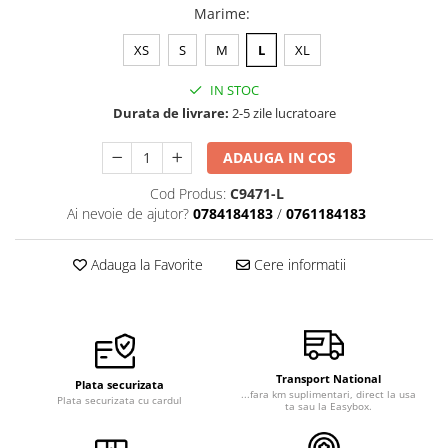
Marime
:
XS
S
M
L
XL
IN STOC
Durata de livrare:
2-5 zile lucratoare
ADAUGA IN COS
Cod Produs:
C9471-L
Ai nevoie de ajutor?
0784184183
/
0761184183
Adauga la Favorite
Cere informatii
Transport National
Plata securizata
...fara km suplimentari, direct la usa
Plata securizata cu cardul
ta sau la Easybox.