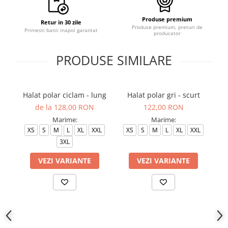
Produse premium
Retur in 30 zile
Produse premium, preturi de
Primesti banii inapoi garantat
producator
PRODUSE SIMILARE
Halat polar ciclam - lung
Halat polar gri - scurt
Ha
de la 128,00 RON
122,00 RON
Marime:
Marime:
XS
S
M
L
XL
XXL
XS
S
M
L
XL
XXL
3XL
VEZI VARIANTE
VEZI VARIANTE