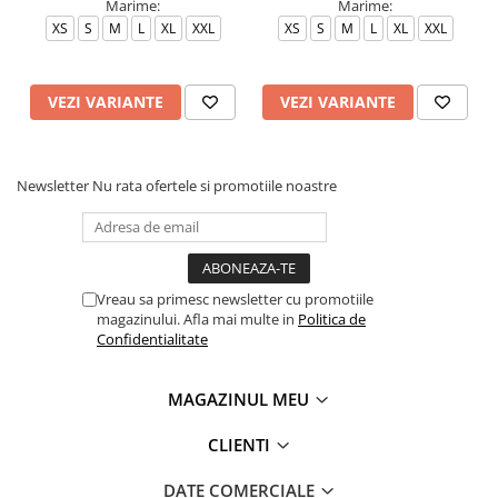
Marime:
Marime:
XS
S
M
L
XL
XXL
XS
S
M
L
XL
XXL
VEZI VARIANTE
VEZI VARIANTE
Newsletter
Nu rata ofertele si promotiile noastre
Vreau sa primesc newsletter cu promotiile
magazinului. Afla mai multe in
Politica de
Confidentialitate
MAGAZINUL MEU
CLIENTI
DATE COMERCIALE