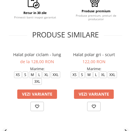
Produse premium
Retur in 30 zile
Produse premium, preturi de
Primesti banii inapoi garantat
producator
PRODUSE SIMILARE
Halat polar ciclam - lung
Halat polar gri - scurt
Ha
de la 128,00 RON
122,00 RON
Marime:
Marime:
XS
S
M
L
XL
XXL
XS
S
M
L
XL
XXL
3XL
VEZI VARIANTE
VEZI VARIANTE