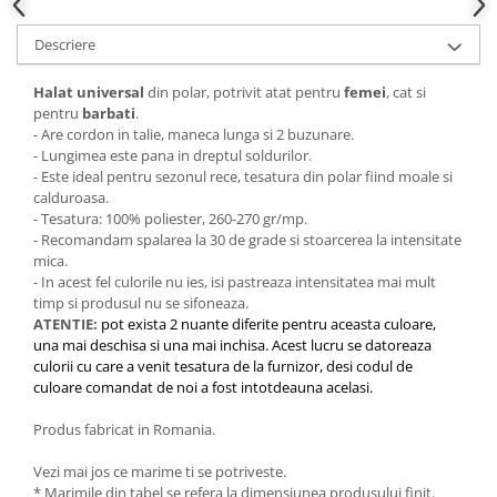
Descriere
Halat universal
din polar, potrivit atat pentru
femei
, cat si
pentru
barbati
.
- Are cordon in talie, maneca lunga si 2 buzunare.
- Lungimea este pana in dreptul soldurilor.
- Este ideal pentru sezonul rece, tesatura din polar fiind moale si
calduroasa.
- Tesatura: 100% poliester, 260-270 gr/mp.
- Recomandam spalarea la 30 de grade si stoarcerea la intensitate
mica.
- In acest fel culorile nu ies, isi pastreaza intensitatea mai mult
timp si produsul nu se sifoneaza.
ATENTIE:
pot exista 2 nuante diferite pentru aceasta culoare,
una mai deschisa si una mai inchisa. Acest lucru se datoreaza
culorii cu care a venit tesatura de la furnizor, desi codul de
culoare comandat de noi a fost intotdeauna acelasi.
Produs fabricat in Romania.
Vezi mai jos ce marime ti se potriveste.
* Marimile din tabel se refera la dimensiunea produsului finit.