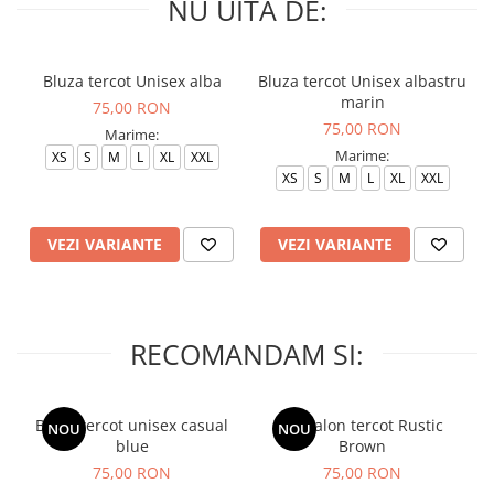
NU UITA DE:
Bluza tercot Unisex alba
Bluza tercot Unisex albastru
marin
75,00 RON
75,00 RON
Marime:
Marime:
XS
S
M
L
XL
XXL
XS
S
M
L
XL
XXL
VEZI VARIANTE
VEZI VARIANTE
RECOMANDAM SI:
Bluza tercot unisex casual
Pantalon tercot Rustic
NOU
NOU
blue
Brown
75,00 RON
75,00 RON