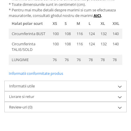
* Toate dimensiunile sunt in centimetri (cm).
* Pentru mai multe detalii despre marimi si cum se efectueaza
masuratorile, consultati ghidul nostru de marimi
AICI
.
Halat polar scurt
XS
S
M
L
XL
XXL
Circumferinta BUST
100
108
116
124
132
140
Circumferinta
100
108
116
124
132
140
TALIE/SOLD
LUNGIME
76
76
76
78
78
78
Informatii conformitate produs
Informatii utile
Livrare si retur
Review-uri
(0)