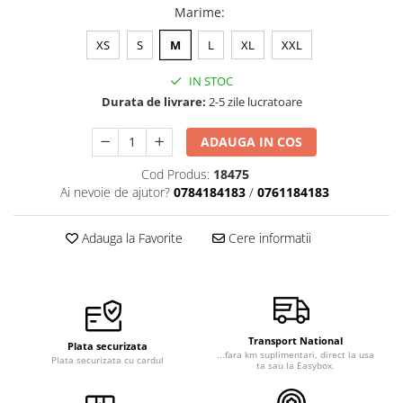
Marime
:
XS
S
M
L
XL
XXL
IN STOC
Durata de livrare:
2-5 zile lucratoare
ADAUGA IN COS
Cod Produs:
18475
Ai nevoie de ajutor?
0784184183
/
0761184183
Adauga la Favorite
Cere informatii
Transport National
Plata securizata
...fara km suplimentari, direct la usa
Plata securizata cu cardul
ta sau la Easybox.