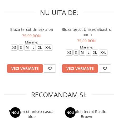
NU UITA DE:
Bluza tercot Unisex alba
Bluza tercot Unisex albastru
marin
75,00 RON
75,00 RON
Marime:
Marime:
XS
S
M
L
XL
XXL
XS
S
M
L
XL
XXL
VEZI VARIANTE
VEZI VARIANTE
RECOMANDAM SI:
Bluza tercot unisex casual
Pantalon tercot Rustic
NOU
NOU
blue
Brown