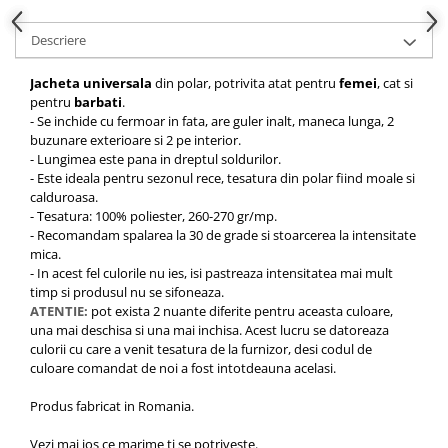
Descriere
Jacheta universala
din polar, potrivita atat pentru
femei
, cat si
pentru
barbati
.
- Se inchide cu fermoar in fata, are guler inalt, maneca lunga, 2
buzunare exterioare si 2 pe interior.
- Lungimea este pana in dreptul soldurilor.
- Este ideala pentru sezonul rece, tesatura din polar fiind moale si
calduroasa.
- Tesatura: 100% poliester, 260-270 gr/mp.
- Recomandam spalarea la 30 de grade si stoarcerea la intensitate
mica.
- In acest fel culorile nu ies, isi pastreaza intensitatea mai mult
timp si produsul nu se sifoneaza.
ATENTIE:
pot exista 2 nuante diferite pentru aceasta culoare,
una mai deschisa si una mai inchisa. Acest lucru se datoreaza
culorii cu care a venit tesatura de la furnizor, desi codul de
culoare comandat de noi a fost intotdeauna acelasi.
Produs fabricat in Romania.
Vezi mai jos ce marime ti se potriveste.