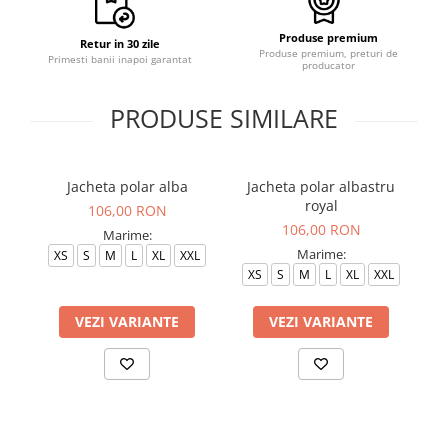
Produse premium
Retur in 30 zile
Produse premium, preturi de
Primesti banii inapoi garantat
producator
PRODUSE SIMILARE
Jacheta polar alba
Jacheta polar albastru
J
royal
106,00 RON
106,00 RON
Marime:
Marime:
XS
S
M
L
XL
XXL
XS
S
M
L
XL
XXL
VEZI VARIANTE
VEZI VARIANTE