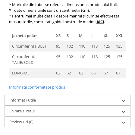
* Marimile din tabel se refera la dimensiunea produsului finit.
* Toate dimensiunile sunt un centimetri (cm).
* Pentru mai multe detalii despre marimi si cum se efectueaza
masuratorile, consultati ghidul nostru de marimi
AICI
.
Jacheta polar
XS
S
M
L
XL
XXL
Circumferinta BUST
95
102
110
118
125
135
Circumferinta
95
102
110
118
125
135
TALIE/SOLD
LUNGIME
62
62
62
65
67
67
Informatii conformitate produs
Informatii utile
Livrare si retur
Review-uri
(0)