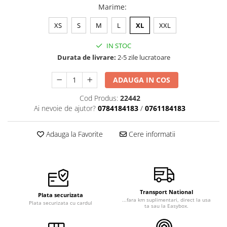
Marime
:
Veste de lucru
Halate medicale polar - unisex
XS
S
M
L
XL
XXL
HoReCa
IN STOC
Sorturi restaurante
Durata de livrare:
2-5 zile lucratoare
Tricouri de lucru
ADAUGA IN COS
Saboti medicali
Cod Produs:
22442
Bonete
Ai nevoie de ajutor?
0784184183
/
0761184183
ACCESORII
Noutati
Adauga la Favorite
Cere informatii
Transport National
Plata securizata
...fara km suplimentari, direct la usa
Plata securizata cu cardul
ta sau la Easybox.