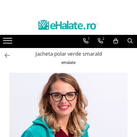
Toate Produsele
Costume Medicale
1
2
Bluze Unisex
Pantaloni Unisex
Jacheta polar verde smarald
Costume Unisex
eHalate
Bluze Medicale
Bluze unisex cu imprimeuri
Bluze Maria
Bluze medicale uni
Halate medicale
Halate Bianca
Bluze Maria
Halate medicale femei