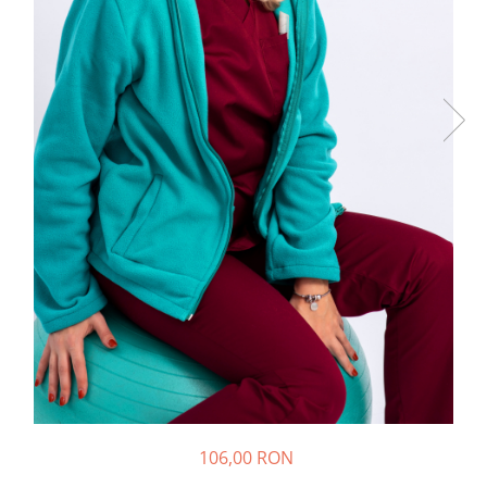
Halate medicale barbati
Halate medicale P2 cu fluturas
Halate medicale cu nasturi
Halate medicale cu fermoar
Halate medicale polar - unisex
Halate medicale albe
Fuste, Sarafane
Sarafane Mira
Fuste medicale
Sarafane medicale
Veste, Jachete
Veste de lucru
Jachete de lucru
Articole din Polar
106,00 RON
Jachete de lucru