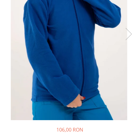
Halate medicale barbati
Halate medicale P2 cu fluturas
Halate medicale cu nasturi
Halate medicale cu fermoar
Halate medicale polar - unisex
Halate medicale albe
Fuste, Sarafane
Sarafane Mira
Fuste medicale
Sarafane medicale
Veste, Jachete
Veste de lucru
Jachete de lucru
Articole din Polar
106,00 RON
Jachete de lucru