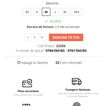
Marime
:
Veste de lucru
Halate medicale polar - unisex
XS
S
M
L
XL
XXL
HoReCa
IN STOC
Sorturi restaurante
Durata de livrare:
2-5 zile lucratoare
Tricouri de lucru
ADAUGA IN COS
Saboti medicali
Cod Produs:
22256
Bonete
Ai nevoie de ajutor?
0784184183
/
0761184183
ACCESORII
Noutati
Adauga la Favorite
Cere informatii
Transport National
Plata securizata
...fara km suplimentari, direct la usa
Plata securizata cu cardul
ta sau la Easybox.