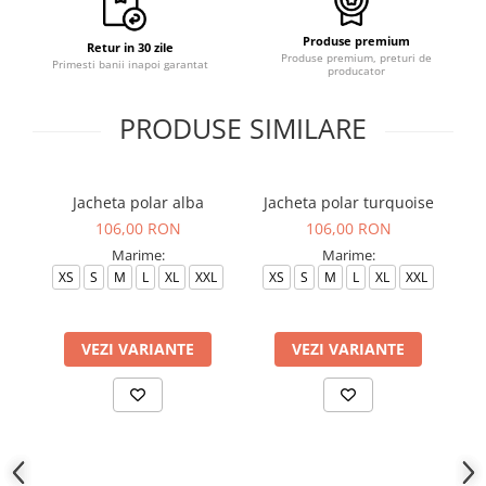
Produse premium
Retur in 30 zile
Produse premium, preturi de
Primesti banii inapoi garantat
producator
PRODUSE SIMILARE
Jacheta polar alba
Jacheta polar turquoise
J
106,00 RON
106,00 RON
Marime:
Marime:
XS
S
M
L
XL
XXL
XS
S
M
L
XL
XXL
VEZI VARIANTE
VEZI VARIANTE