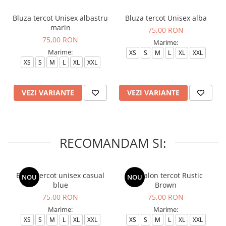
Bluza tercot Unisex albastru
Bluza tercot Unisex alba
marin
75,00 RON
75,00 RON
Marime:
Marime:
XS
S
M
L
XL
XXL
XS
S
M
L
XL
XXL
VEZI VARIANTE
VEZI VARIANTE
RECOMANDAM SI:
Bluza tercot unisex casual
Pantalon tercot Rustic
NOU
NOU
blue
Brown
75,00 RON
75,00 RON
Marime:
Marime:
XS
S
M
L
XL
XXL
XS
S
M
L
XL
XXL