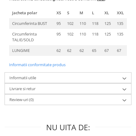
Jacheta polar
XS
S
M
L
XL
XXL
Circumferinta BUST
95
102
110
118
125
135
Circumferinta
95
102
110
118
125
135
TALIE/SOLD
LUNGIME
62
62
62
65
67
67
Informatii conformitate produs
Informatii utile
Livrare si retur
Review-uri
(0)
NU UITA DE: