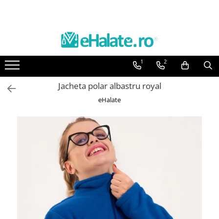
Toate Produsele
Costume Medicale
1
2
Bluze Unisex
Pantaloni Unisex
Jacheta polar albastru royal
Costume Unisex
eHalate
Bluze Medicale
Bluze unisex cu imprimeuri
Bluze Maria
Bluze medicale uni
Halate medicale
Halate Bianca
Bluze Maria
Halate medicale femei