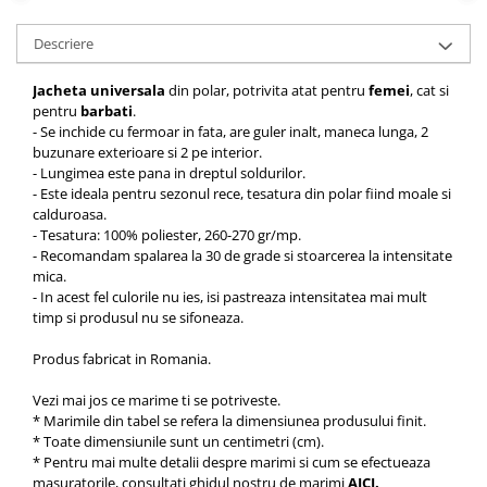
Descriere
Jacheta universala
din polar, potrivita atat pentru
femei
, cat si
pentru
barbati
.
- Se inchide cu fermoar in fata, are guler inalt, maneca lunga, 2
buzunare exterioare si 2 pe interior.
- Lungimea este pana in dreptul soldurilor.
- Este ideala pentru sezonul rece, tesatura din polar fiind moale si
calduroasa.
- Tesatura: 100% poliester, 260-270 gr/mp.
- Recomandam spalarea la 30 de grade si stoarcerea la intensitate
mica.
- In acest fel culorile nu ies, isi pastreaza intensitatea mai mult
timp si produsul nu se sifoneaza.
Produs fabricat in Romania.
Vezi mai jos ce marime ti se potriveste.
* Marimile din tabel se refera la dimensiunea produsului finit.
* Toate dimensiunile sunt un centimetri (cm).
* Pentru mai multe detalii despre marimi si cum se efectueaza
masuratorile, consultati ghidul nostru de marimi
AICI
.