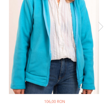
Halate medicale barbati
Halate medicale P2 cu fluturas
Halate medicale cu nasturi
Halate medicale cu fermoar
Halate medicale polar - unisex
Halate medicale albe
Fuste, Sarafane
Sarafane Mira
Fuste medicale
Sarafane medicale
Veste, Jachete
Veste de lucru
Jachete de lucru
Articole din Polar
106,00 RON
Jachete de lucru