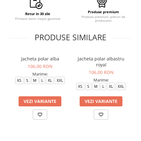
Produse premium
Retur in 30 zile
Produse premium, preturi de
Primesti banii inapoi garantat
producator
PRODUSE SIMILARE
Jacheta polar alba
Jacheta polar albastru
J
royal
106,00 RON
106,00 RON
Marime:
Marime:
XS
S
M
L
XL
XXL
XS
S
M
L
XL
XXL
VEZI VARIANTE
VEZI VARIANTE