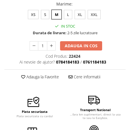
Marime
:
Veste de lucru
Halate medicale polar - unisex
XS
S
M
L
XL
XXL
HoReCa
IN STOC
Sorturi restaurante
Durata de livrare:
2-5 zile lucratoare
Tricouri de lucru
ADAUGA IN COS
Saboti medicali
Cod Produs:
22424
Bonete
Ai nevoie de ajutor?
0784184183
/
0761184183
ACCESORII
Noutati
Adauga la Favorite
Cere informatii
Transport National
Plata securizata
...fara km suplimentari, direct la usa
Plata securizata cu cardul
ta sau la Easybox.