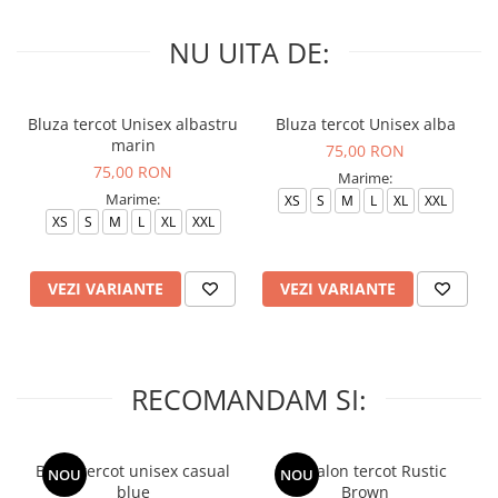
NU UITA DE:
Bluza tercot Unisex albastru
Bluza tercot Unisex alba
marin
75,00 RON
75,00 RON
Marime:
Marime:
XS
S
M
L
XL
XXL
XS
S
M
L
XL
XXL
VEZI VARIANTE
VEZI VARIANTE
RECOMANDAM SI:
Bluza tercot unisex casual
Pantalon tercot Rustic
NOU
NOU
blue
Brown