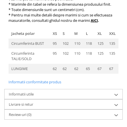
* Marimile din tabel se refera la dimensiunea produsului finit.
* Toate dimensiunile sunt un centimetri (cm).
* Pentru mai multe detalii despre marimi si cum se efectueaza
masuratorile, consultati ghidul nostru de marimi
AICI
.
Jacheta polar
XS
S
M
L
XL
XXL
Circumferinta BUST
95
102
110
118
125
135
Circumferinta
95
102
110
118
125
135
TALIE/SOLD
LUNGIME
62
62
62
65
67
67
Informatii conformitate produs
Informatii utile
Livrare si retur
Review-uri
(0)