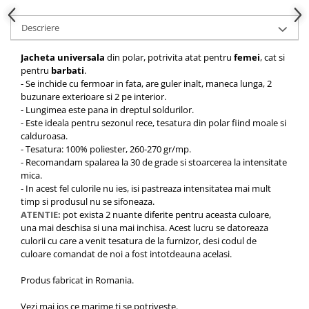
Descriere
Jacheta universala
din polar, potrivita atat pentru
femei
, cat si
pentru
barbati
.
- Se inchide cu fermoar in fata, are guler inalt, maneca lunga, 2
buzunare exterioare si 2 pe interior.
- Lungimea este pana in dreptul soldurilor.
- Este ideala pentru sezonul rece, tesatura din polar fiind moale si
calduroasa.
- Tesatura: 100% poliester, 260-270 gr/mp.
- Recomandam spalarea la 30 de grade si stoarcerea la intensitate
mica.
- In acest fel culorile nu ies, isi pastreaza intensitatea mai mult
timp si produsul nu se sifoneaza.
ATENTIE:
pot exista 2 nuante diferite pentru aceasta culoare,
una mai deschisa si una mai inchisa. Acest lucru se datoreaza
culorii cu care a venit tesatura de la furnizor, desi codul de
culoare comandat de noi a fost intotdeauna acelasi.
Produs fabricat in Romania.
Vezi mai jos ce marime ti se potriveste.