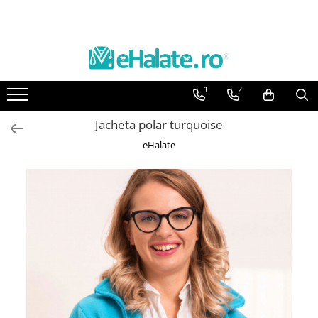
Toate Produsele
Costume Medicale
1
2
Bluze Unisex
Pantaloni Unisex
Jacheta polar turquoise
Costume Unisex
eHalate
Bluze Medicale
Bluze unisex cu imprimeuri
Bluze Maria
Bluze medicale uni
Halate medicale
Halate Bianca
Bluze Maria
Halate medicale femei