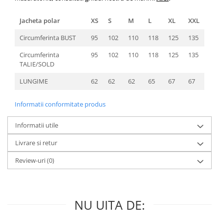
Jacheta polar
XS
S
M
L
XL
XXL
Circumferinta BUST
95
102
110
118
125
135
Circumferinta
95
102
110
118
125
135
TALIE/SOLD
LUNGIME
62
62
62
65
67
67
Informatii conformitate produs
Informatii utile
Livrare si retur
Review-uri
(0)
NU UITA DE: