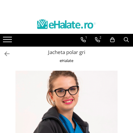
Toate Produsele
Costume Medicale
1
2
Bluze Unisex
Pantaloni Unisex
Jacheta polar gri
Costume Unisex
eHalate
Bluze Medicale
Bluze unisex cu imprimeuri
Bluze Maria
Bluze medicale uni
Halate medicale
Halate Bianca
Bluze Maria
Halate medicale femei