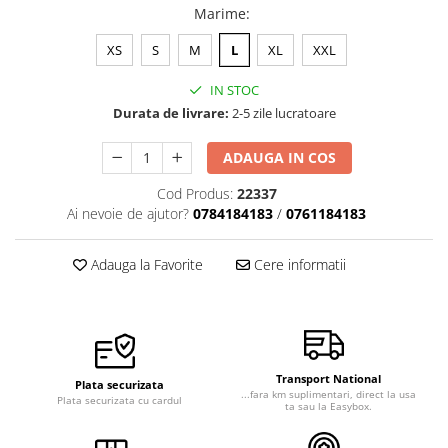
Marime
:
Veste de lucru
Halate medicale polar - unisex
XS
S
M
L
XL
XXL
HoReCa
IN STOC
Sorturi restaurante
Durata de livrare:
2-5 zile lucratoare
Tricouri de lucru
ADAUGA IN COS
Saboti medicali
Cod Produs:
22337
Bonete
Ai nevoie de ajutor?
0784184183
/
0761184183
ACCESORII
Noutati
Adauga la Favorite
Cere informatii
Transport National
Plata securizata
...fara km suplimentari, direct la usa
Plata securizata cu cardul
ta sau la Easybox.