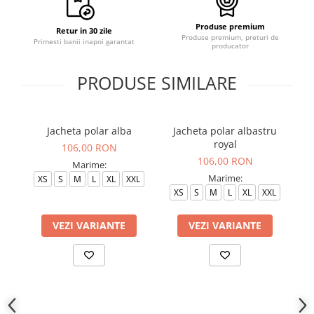
Produse premium
Retur in 30 zile
Produse premium, preturi de
Primesti banii inapoi garantat
producator
PRODUSE SIMILARE
Jacheta polar alba
Jacheta polar albastru
J
royal
106,00 RON
106,00 RON
Marime:
Marime:
XS
S
M
L
XL
XXL
XS
S
M
L
XL
XXL
VEZI VARIANTE
VEZI VARIANTE