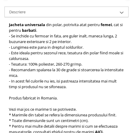
Descriere
Jacheta universala
din polar, potrivita atat pentru
femei
, cat si
pentru
barbati
.
- Se inchide cu fermoar in fata, are guler inalt, maneca lunga, 2
buzunare exterioare si 2 pe interior.
- Lungimea este pana in dreptul soldurilor.
- Este ideala pentru sezonul rece, tesatura din polar fiind moale si
calduroasa.
- Tesatura: 100% poliester, 260-270 gr/mp.
- Recomandam spalarea la 30 de grade si stoarcerea la intensitate
mica.
- In acest fel culorile nu ies, isi pastreaza intensitatea mai mult
timp si produsul nu se sifoneaza.
Produs fabricat in Romania.
Vezi mai jos ce marime ti se potriveste.
* Marimile din tabel se refera la dimensiunea produsului finit.
* Toate dimensiunile sunt un centimetri (cm).
* Pentru mai multe detalii despre marimi si cum se efectueaza
masuratorile, consultati ghidul nostru de marimi
AICI
.