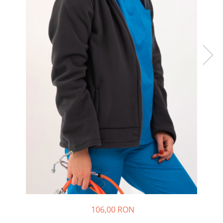
Halate medicale barbati
Halate medicale P2 cu fluturas
Halate medicale cu nasturi
Halate medicale cu fermoar
Halate medicale polar - unisex
Halate medicale albe
Fuste, Sarafane
Sarafane Mira
Fuste medicale
Sarafane medicale
Veste, Jachete
Veste de lucru
Jachete de lucru
Articole din Polar
106,00 RON
Jachete de lucru