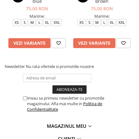
blue
Brown
75,00 RON
75,00 RON
Marime:
Marime:
XS
S
M
L
XL
XXL
XS
S
M
L
XL
XXL
VEZI VARIANTE
VEZI VARIANTE
Newsletter
Nu rata ofertele si promotiile noastre
Vreau sa primesc newsletter cu promotiile
magazinului. Afla mai multe in
Politica de
Confidentialitate
MAGAZINUL MEU
CLIENTI