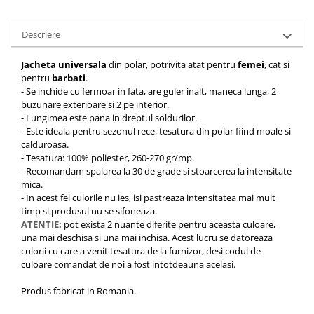
Descriere
Jacheta universala
din polar, potrivita atat pentru
femei
, cat si
pentru
barbati
.
- Se inchide cu fermoar in fata, are guler inalt, maneca lunga, 2
buzunare exterioare si 2 pe interior.
- Lungimea este pana in dreptul soldurilor.
- Este ideala pentru sezonul rece, tesatura din polar fiind moale si
calduroasa.
- Tesatura: 100% poliester, 260-270 gr/mp.
- Recomandam spalarea la 30 de grade si stoarcerea la intensitate
mica.
- In acest fel culorile nu ies, isi pastreaza intensitatea mai mult
timp si produsul nu se sifoneaza.
ATENTIE:
pot exista 2 nuante diferite pentru aceasta culoare,
una mai deschisa si una mai inchisa. Acest lucru se datoreaza
culorii cu care a venit tesatura de la furnizor, desi codul de
culoare comandat de noi a fost intotdeauna acelasi.
Produs fabricat in Romania.