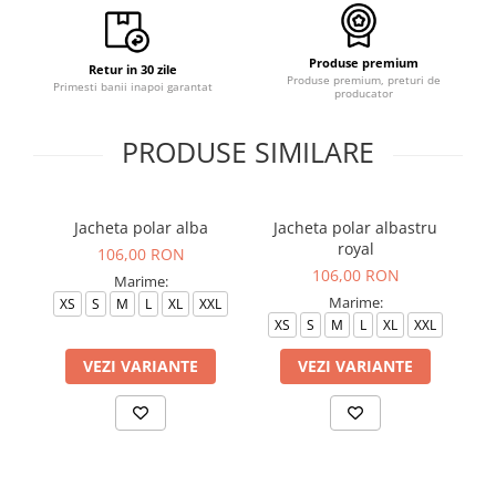
Produse premium
Retur in 30 zile
Produse premium, preturi de
Primesti banii inapoi garantat
producator
PRODUSE SIMILARE
Jacheta polar alba
Jacheta polar albastru
J
royal
106,00 RON
106,00 RON
Marime:
Marime:
XS
S
M
L
XL
XXL
XS
S
M
L
XL
XXL
VEZI VARIANTE
VEZI VARIANTE