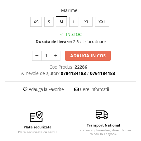
Marime
:
XS
S
M
L
XL
XXL
IN STOC
Durata de livrare:
2-5 zile lucratoare
ADAUGA IN COS
Cod Produs:
22286
Ai nevoie de ajutor?
0784184183
/
0761184183
Adauga la Favorite
Cere informatii
Transport National
Plata securizata
...fara km suplimentari, direct la usa
Plata securizata cu cardul
ta sau la Easybox.