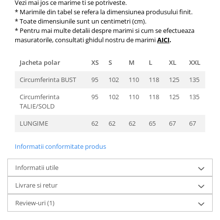
Vezi mai jos ce marime ti se potriveste.
* Marimile din tabel se refera la dimensiunea produsului finit.
* Toate dimensiunile sunt un centimetri (cm).
* Pentru mai multe detalii despre marimi si cum se efectueaza
masuratorile, consultati ghidul nostru de marimi
AICI
.
Jacheta polar
XS
S
M
L
XL
XXL
Circumferinta BUST
95
102
110
118
125
135
Circumferinta
95
102
110
118
125
135
TALIE/SOLD
LUNGIME
62
62
62
65
67
67
Informatii conformitate produs
Informatii utile
Livrare si retur
Review-uri
(1)