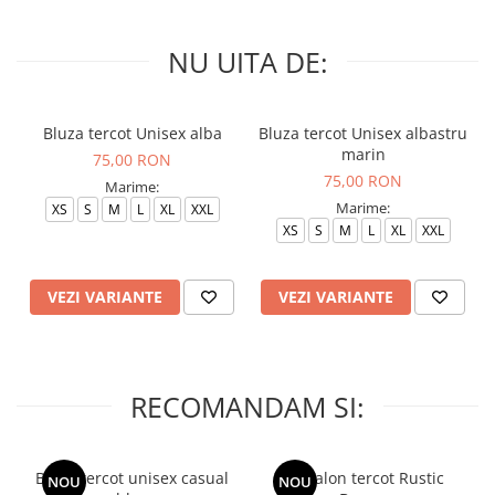
NU UITA DE:
Bluza tercot Unisex alba
Bluza tercot Unisex albastru
marin
75,00 RON
75,00 RON
Marime:
Marime:
XS
S
M
L
XL
XXL
XS
S
M
L
XL
XXL
VEZI VARIANTE
VEZI VARIANTE
RECOMANDAM SI:
Bluza tercot unisex casual
Pantalon tercot Rustic
NOU
NOU