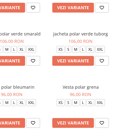
 VARIANTE
VEZI VARIANTE
polar verde smarald
Jacheta polar verde tuborg
106,00 RON
106,00 RON
S
M
L
XL
XXL
XS
S
M
L
XL
XXL
 VARIANTE
VEZI VARIANTE
 polar bleumarin
Vesta polar grena
96,00 RON
96,00 RON
S
M
L
XL
XXL
XS
S
M
L
XL
XXL
 VARIANTE
VEZI VARIANTE