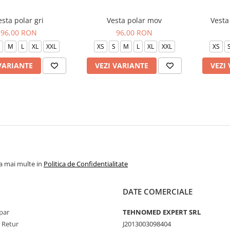
esta polar gri
Vesta polar mov
Vesta
96,00 RON
96,00 RON
M
L
XL
XXL
XS
S
M
L
XL
XXL
XS
VARIANTE
VEZI VARIANTE
VEZI
la mai multe in
Politica de Confidentialitate
DATE COMERCIALE
par
TEHNOMED EXPERT SRL
e Retur
J2013003098404