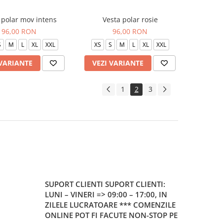
 polar mov intens
Vesta polar rosie
96,00 RON
96,00 RON
S
M
L
XL
XXL
XS
S
M
L
XL
XXL
 VARIANTE
VEZI VARIANTE
1
2
3
SUPORT CLIENTI
SUPORT CLIENTI:
LUNI – VINERI => 09:00 – 17:00, IN
ZILELE LUCRATOARE *** COMENZILE
ONLINE POT FI FACUTE NON-STOP PE