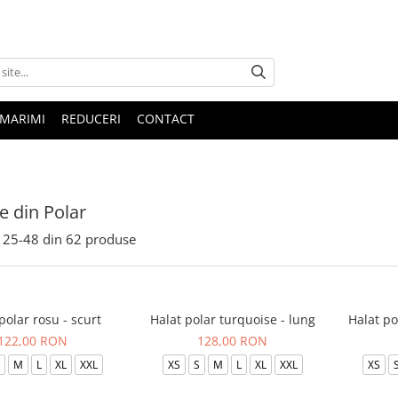
 MARIMI
REDUCERI
CONTACT
le din Polar
25-
48
din
62
produse
polar rosu - scurt
Halat polar turquoise - lung
Halat po
122,00 RON
128,00 RON
M
L
XL
XXL
XS
S
M
L
XL
XXL
XS