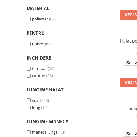
Halate medicale barbati
MATERIAL
VEZI 
Halate medicale P2 cu fluturas
poliester
(62)
Halate medicale cu nasturi
PENTRU
Halate medicale cu fermoar
Halat po
Halate medicale polar - unisex
unisex
(62)
Halate medicale albe
INCHIDERE
Fuste, Sarafane
XS
S
fermoar
(34)
Sarafane Mira
cordon
(28)
Fuste medicale
VEZI 
Sarafane medicale
LUNGIME HALAT
Veste, Jachete
scurt
(48)
Veste de lucru
lung
(14)
Jach
Jachete de lucru
LUNGIME MANECA
Articole din Polar
maneca lunga
(43)
Jachete de lucru
XS
S