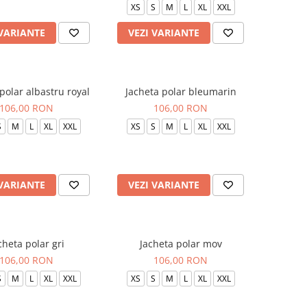
XS
S
M
L
XL
XXL
 VARIANTE
VEZI VARIANTE
polar albastru royal
Jacheta polar bleumarin
106,00 RON
106,00 RON
S
M
L
XL
XXL
XS
S
M
L
XL
XXL
 VARIANTE
VEZI VARIANTE
cheta polar gri
Jacheta polar mov
106,00 RON
106,00 RON
S
M
L
XL
XXL
XS
S
M
L
XL
XXL