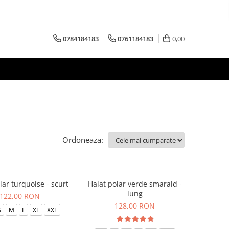
0784184183
0761184183
0,00
Ordoneaza:
lar turquoise - scurt
Halat polar verde smarald -
lung
122,00 RON
128,00 RON
S
M
L
XL
XXL