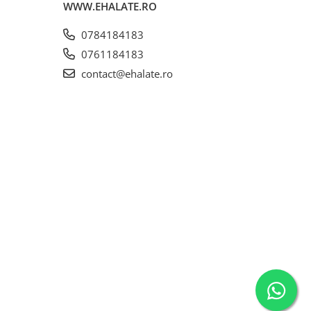
WWW.EHALATE.RO
0784184183
0761184183
contact@ehalate.ro