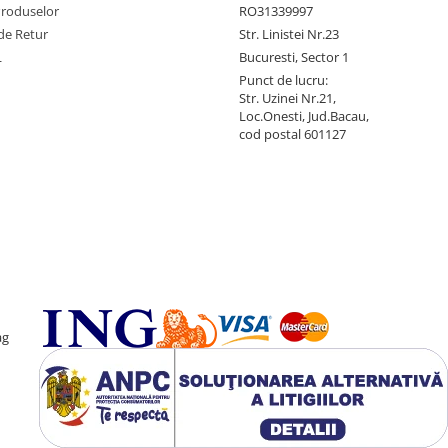
Produselor
RO31339997
de Retur
Str. Linistei Nr.23
L
Bucuresti, Sector 1
Punct de lucru:
Str. Uzinei Nr.21,
Loc.Onesti, Jud.Bacau,
cod postal 601127
ag