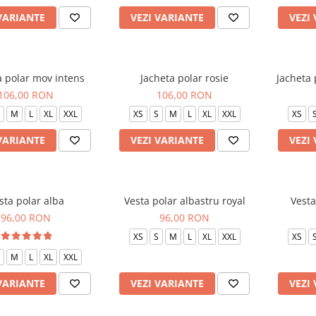
VARIANTE
VEZI VARIANTE
VEZI
a polar mov intens
Jacheta polar rosie
Jacheta 
106,00 RON
106,00 RON
M
L
XL
XXL
XS
S
M
L
XL
XXL
XS
VARIANTE
VEZI VARIANTE
VEZI
sta polar alba
Vesta polar albastru royal
Vesta
96,00 RON
96,00 RON
XS
S
M
L
XL
XXL
XS
M
L
XL
XXL
VARIANTE
VEZI VARIANTE
VEZI