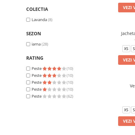
Veste de lucru
VEZI 
COLECTIA
Halate medicale polar - unisex
Lavanda
(8)
HoReCa
Sorturi restaurante
SEZON
Jachet
Tricouri de lucru
iarna
(28)
XS
S
Saboti medicali
RATING
Bonete
VEZI 
ACCESORII
Peste
(10)
Noutati
Peste
(10)
Peste
(10)
Ve
Peste
(10)
Peste
(62)
XS
S
VEZI 