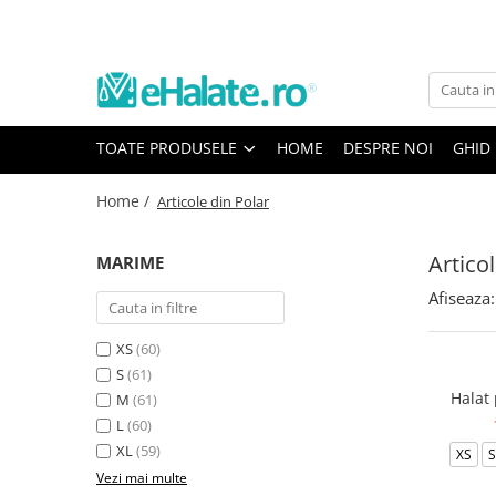
Toate Produsele
Costume Medicale
TOATE PRODUSELE
HOME
DESPRE NOI
GHID
Bluze Unisex
Pantaloni Unisex
Home /
Articole din Polar
Costume Unisex
Bluze Medicale
Artico
MARIME
Bluze unisex cu imprimeuri
Afiseaza:
Bluze Maria
Bluze medicale uni
XS
(60)
S
(61)
Halate medicale
Halat 
M
(61)
Halate Bianca
L
(60)
Bluze Maria
XL
(59)
XS
S
Vezi mai multe
Halate medicale femei