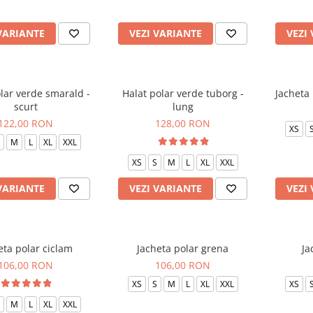
VARIANTE
VEZI VARIANTE
VEZI
lar verde smarald -
Halat polar verde tuborg -
Jacheta 
scurt
lung
122,00 RON
128,00 RON
XS
M
L
XL
XXL
XS
S
M
L
XL
XXL
VARIANTE
VEZI VARIANTE
VEZI
eta polar ciclam
Jacheta polar grena
Ja
106,00 RON
106,00 RON
XS
S
M
L
XL
XXL
XS
M
L
XL
XXL