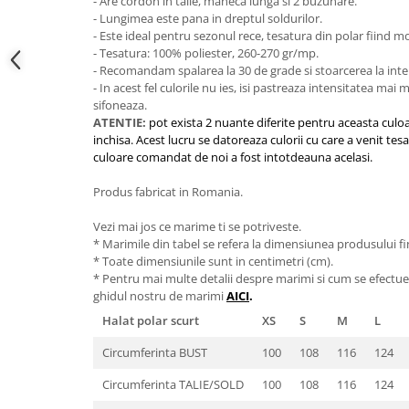
- Are cordon in talie, maneca lunga si 2 buzunare.
- Lungimea este pana in dreptul soldurilor.
- Este ideal pentru sezonul rece, tesatura din polar fiind m
- Tesatura: 100% poliester, 260-270 gr/mp.
- Recomandam spalarea la 30 de grade si stoarcerea la inte
- In acest fel culorile nu ies, isi pastreaza intensitatea mai
sifoneaza.
ATENTIE:
pot exista 2 nuante diferite pentru aceasta culo
inchisa. Acest lucru se datoreaza culorii cu care a venit tes
culoare comandat de noi a fost intotdeauna acelasi.
Produs fabricat in Romania.
Vezi mai jos ce marime ti se potriveste.
* Marimile din tabel se refera la dimensiunea produsului fin
* Toate dimensiunile sunt in centimetri (cm).
* Pentru mai multe detalii despre marimi si cum se efectue
ghidul nostru de marimi
AICI
.
Halat polar scurt
XS
S
M
L
Circumferinta BUST
100
108
116
124
Circumferinta TALIE/SOLD
100
108
116
124