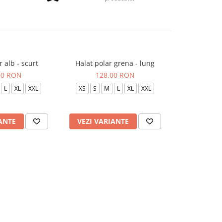
r alb - scurt
Halat polar grena - lung
Halat polar 
00 RON
128,00 RON
128
L
XL
XXL
XS
S
M
L
XL
XXL
XS
S
ANTE
VEZI VARIANTE
VEZI VAR