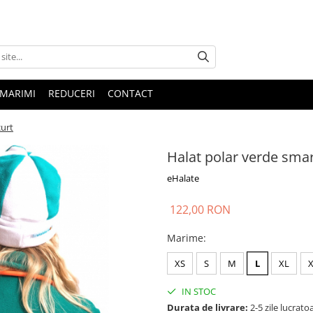
 MARIMI
REDUCERI
CONTACT
curt
Halat polar verde smar
eHalate
122,00 RON
Marime
:
XS
S
M
L
XL
IN STOC
Durata de livrare:
2-5 zile lucrato