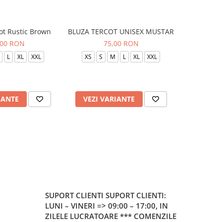
ot Rustic Brown
BLUZA TERCOT UNISEX MUSTAR
BLUZA TE
,00 RON
75,00 RON
L
XL
XXL
XS
S
M
L
XL
XXL
XS
S
IANTE
VEZI VARIANTE
VEZI 
SUPORT CLIENTI
SUPORT CLIENTI:
LUNI – VINERI => 09:00 – 17:00, IN
ZILELE LUCRATOARE *** COMENZILE