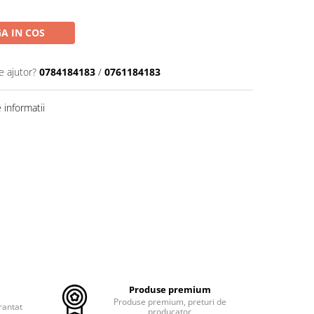
A IN COS
e ajutor?
0784184183
/
0761184183
informatii
Produse premium
Produse premium, preturi de
rantat
producator