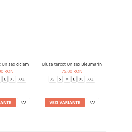
t Unisex ciclam
Bluza tercot Unisex Bleumarin
Bluza t
00 RON
75,00 RON
L
XL
XXL
XS
S
M
L
XL
XXL
XS
S
IANTE
VEZI VARIANTE
VEZI 