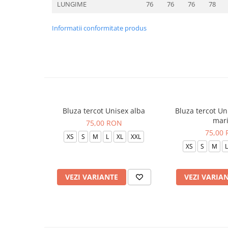
LUNGIME
76
76
76
78
Informatii conformitate produs
Bluza tercot Unisex alba
Bluza tercot Un
mar
75,00 RON
75,00
XS
S
M
L
XL
XXL
XS
S
M
L
VEZI VARIANTE
VEZI VARIA