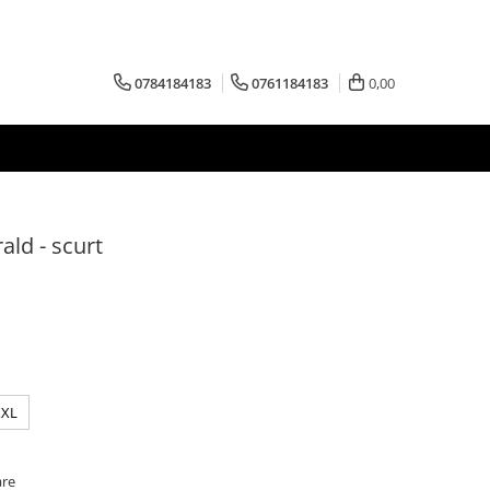
0784184183
0761184183
0,00
ald - scurt
XXL
are