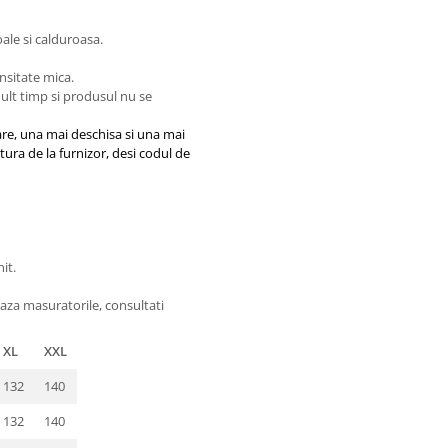
oale si calduroasa.
nsitate mica.
 mult timp si produsul nu se
are, una mai deschisa si una mai
atura de la furnizor, desi codul de
it.
aza masuratorile, consultati
XL
XXL
132
140
132
140