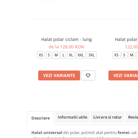
Veste de lucru
Halate medicale polar - unisex
HoReCa
Sorturi restaurante
Halat polar ciclam - lung
Halat polar 
Tricouri de lucru
de la 128,00 RON
122,0
Saboti medicali
XS
S
M
L
XL
XXL
3XL
XS
S
M
Bonete
ACCESORII
VEZI VARIANTE
VEZI VARIA
Noutati
Informatii utile
Livrare si retur
Revi
Descriere
Halat universal
din polar, potrivit atat pentru
femei
, cat