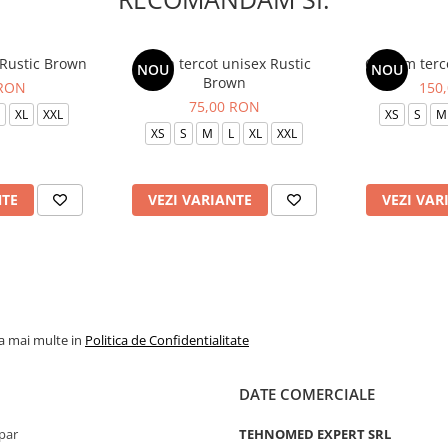
 Rustic Brown
Bluza tercot unisex Rustic
Costum terc
NOU
NOU
Brown
 RON
150
75,00 RON
XL
XXL
XS
S
M
XS
S
M
L
XL
XXL
NTE
VEZI VARIANTE
VEZI VAR
la mai multe in
Politica de Confidentialitate
DATE COMERCIALE
par
TEHNOMED EXPERT SRL