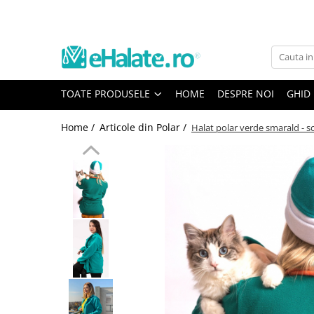
Toate Produsele
Costume Medicale
TOATE PRODUSELE
HOME
DESPRE NOI
GHID
Bluze Unisex
Pantaloni Unisex
Home /
Articole din Polar /
Halat polar verde smarald - s
Costume Unisex
Bluze Medicale
Bluze unisex cu imprimeuri
Bluze Maria
Bluze medicale uni
Halate medicale
Halate Bianca
Bluze Maria
Halate medicale femei