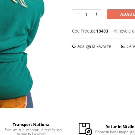
ADAUG
Cod Produs:
18483
Ai nevoie d
Adauga la Favorite
Cere 
Transport National
Retur in 30 zile
...fara km suplimentari, direct la usa
Primesti banii inapoi ga
ta sau la Easybox.