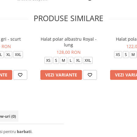
PRODUSE SIMILARE
gri - scurt
Halat polar albastru Royal -
Halat pola
lung
0 RON
122,
128,00 RON
L
XL
XXL
XS
S
M
XS
S
M
L
XL
XXL
NTE
VEZI VARIANTE
VEZI VARI
ew-uri
(0)
 si pentru
barbati
.