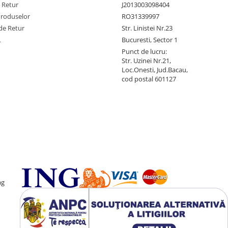
e Retur
J2013003098404
Produselor
RO31339997
de Retur
Str. Linistei Nr.23
L
Bucuresti, Sector 1
Punct de lucru:
Str. Uzinei Nr.21,
Loc.Onesti, Jud.Bacau,
cod postal 601127
ag