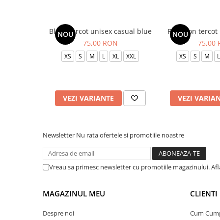
Bluza tercot unisex casual blue
Pantalon tercot
NOU
NOU
75,00 RON
75,00
XS
S
M
L
XL
XXL
XS
S
M
L
VEZI VARIANTE
VEZI VARIA
Newsletter
Nu rata ofertele si promotiile noastre
Vreau sa primesc newsletter cu promotiile magazinului. Af
MAGAZINUL MEU
CLIENTI
Despre noi
Cum Cum