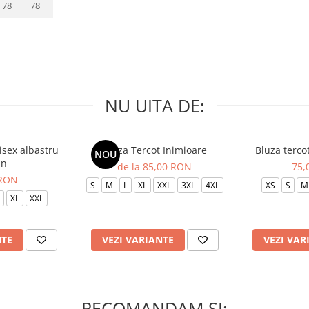
78
78
NU UITA DE:
isex albastru
Bluza Tercot Inimioare
Bluza terco
NOU
in
de la 85,00 RON
75,
 RON
S
M
L
XL
XXL
3XL
4XL
XS
S
M
XL
XXL
NTE
VEZI VARIANTE
VEZI VAR
RECOMANDAM SI: