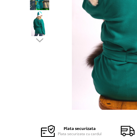
Halate medicale barbati
Halate medicale P2 cu fluturas
Halate medicale cu nasturi
Halate medicale cu fermoar
Halate medicale polar - unisex
Halate medicale albe
Fuste, Sarafane
Sarafane Mira
Fuste medicale
Sarafane medicale
Veste, Jachete
Veste de lucru
Distribuie
Jachete de lucru
pe
Articole din Polar
Facebook
Plata securizata
Jachete de lucru
Plata securizata cu cardul