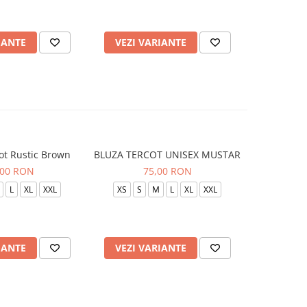
IANTE
VEZI VARIANTE
VEZI 
ot Rustic Brown
BLUZA TERCOT UNISEX MUSTAR
BLUZA TE
,00 RON
75,00 RON
L
XL
XXL
XS
S
M
L
XL
XXL
XS
S
IANTE
VEZI VARIANTE
VEZI 