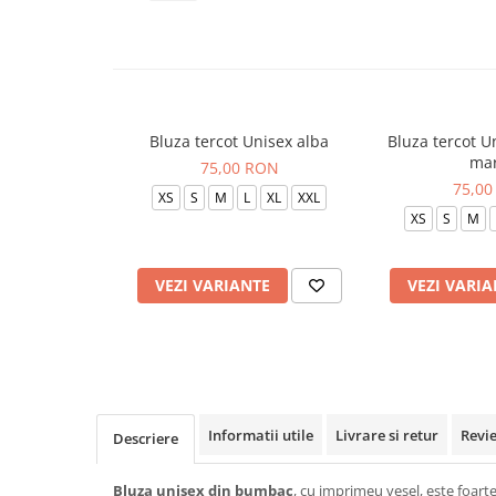
Veste de lucru
Halate medicale polar - unisex
HoReCa
Sorturi restaurante
Bluza tercot Unisex alba
Bluza tercot U
Tricouri de lucru
mar
75,00 RON
Saboti medicali
75,00
XS
S
M
L
XL
XXL
Bonete
XS
S
M
ACCESORII
Noutati
VEZI VARIANTE
VEZI VARIA
Informatii utile
Livrare si retur
Revi
Descriere
Bluza unisex din bumbac
, cu imprimeu vesel, este foarte