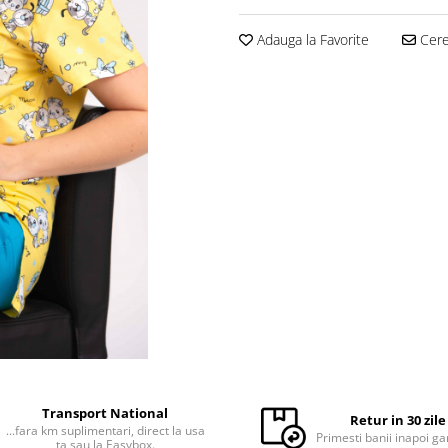
Adauga la Favorite
Cere 
Transport National
Retur in 30 zile
...fara km suplimentari, direct la usa
Primesti banii inapoi ga
ta sau la Easybox.