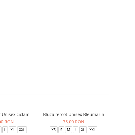
t Unisex ciclam
Bluza tercot Unisex Bleumarin
Bluza t
00 RON
75,00 RON
L
XL
XXL
XS
S
M
L
XL
XXL
XS
S