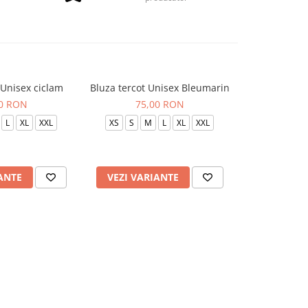
 Unisex ciclam
Bluza tercot Unisex Bleumarin
Bluza terc
00 RON
75,00 RON
75
L
XL
XXL
XS
S
M
L
XL
XXL
XS
S
ANTE
VEZI VARIANTE
VEZI VAR