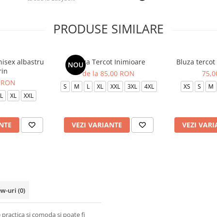
PRODUSE SIMILARE
nisex albastru
Bluza Tercot Inimioare
Bluza tercot
NOU
in
de la 85,00 RON
75,
 RON
S
M
L
XL
XXL
3XL
4XL
XS
S
M
L
XL
XXL
NTE
VEZI VARIANTE
VEZI VARI
ew-uri
(0)
 practica si comoda si poate fi