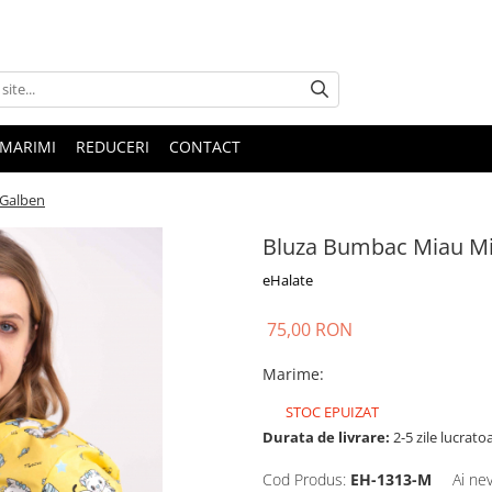
 MARIMI
REDUCERI
CONTACT
 Galben
Bluza Bumbac Miau M
eHalate
75,00 RON
Marime
:
STOC EPUIZAT
Durata de livrare:
2-5 zile lucrato
Cod Produs:
EH-1313-M
Ai ne