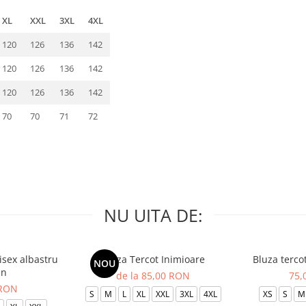
XL
XXL
3XL
4XL
120
126
136
142
120
126
136
142
120
126
136
142
70
70
71
72
NU UITA DE:
isex albastru
Bluza Tercot Inimioare
Bluza terco
NOU
in
de la 85,00 RON
75,
 RON
S
M
L
XL
XXL
3XL
4XL
XS
S
M