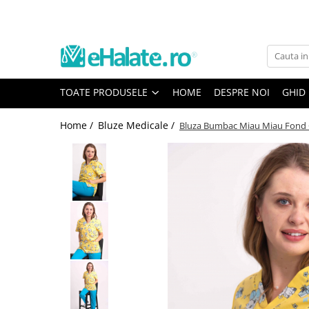
Toate Produsele
Costume Medicale
TOATE PRODUSELE
HOME
DESPRE NOI
GHID
Bluze Unisex
Pantaloni Unisex
Home /
Bluze Medicale /
Bluza Bumbac Miau Miau Fond
Costume Unisex
Bluze Medicale
Bluze unisex cu imprimeuri
Bluze Maria
Bluze medicale uni
Halate medicale
Halate Bianca
Bluze Maria
Halate medicale femei