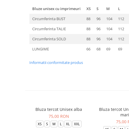
Bluze unisex cu imprimeuri
XS
S
M
L
Circumferinta BUST
88
96
104
112
Circumferinta TALIE
88
96
104
112
Circumferinta SOLD
88
96
104
112
LUNGIME
66
68
69
69
Informatii conformitate produs
Bluza tercot Unisex alba
Bluza tercot Un
mar
75,00 RON
75,00
XS
S
M
L
XL
XXL