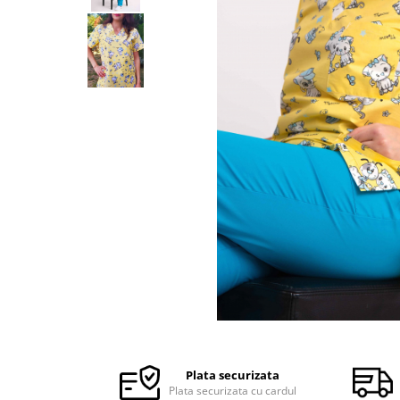
Halate medicale barbati
Halate medicale P2 cu fluturas
Halate medicale cu nasturi
Halate medicale cu fermoar
Halate medicale polar - unisex
Halate medicale albe
Fuste, Sarafane
Sarafane Mira
Fuste medicale
Sarafane medicale
Veste, Jachete
Veste de lucru
Distribuie
Jachete de lucru
pe
Articole din Polar
Facebook
Plata securizata
Jachete de lucru
Plata securizata cu cardul