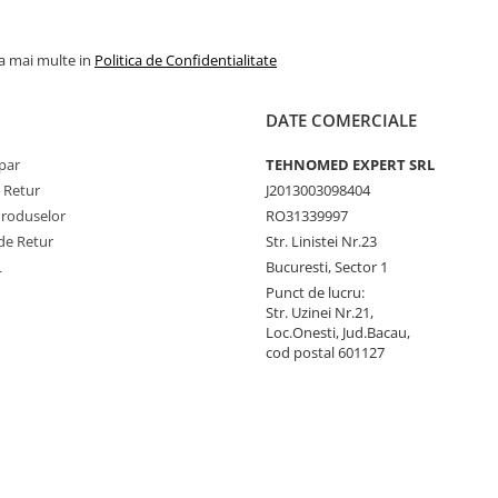
la mai multe in
Politica de Confidentialitate
DATE COMERCIALE
par
TEHNOMED EXPERT SRL
e Retur
J2013003098404
Produselor
RO31339997
de Retur
Str. Linistei Nr.23
L
Bucuresti, Sector 1
Punct de lucru:
Str. Uzinei Nr.21,
Loc.Onesti, Jud.Bacau,
cod postal 601127