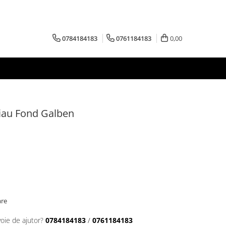
0784184183
0761184183
0,00
iau Fond Galben
are
voie de ajutor?
0784184183
/
0761184183