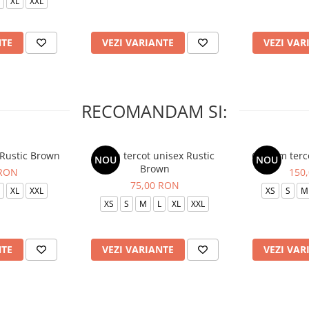
XL
XXL
NTE
VEZI VARIANTE
VEZI VAR
RECOMANDAM SI:
 Rustic Brown
Bluza tercot unisex Rustic
Costum terc
NOU
NOU
Brown
 RON
150
75,00 RON
XL
XXL
XS
S
M
XS
S
M
L
XL
XXL
NTE
VEZI VARIANTE
VEZI VAR