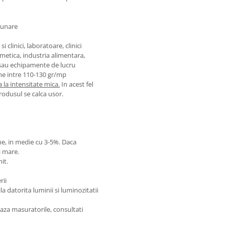
uzunare
 clinici, laboratoare, clinici
smetica, industria alimentara,
 sau echipamente de lucru
me intre 110-130 gr/mp
 la intensitate mica.
In acest fel
produsul se calca usor.
ime, in medie cu 3-5%. Daca
i mare.
it.
rii
 datorita luminii si luminozitatii
aza masuratorile, consultati