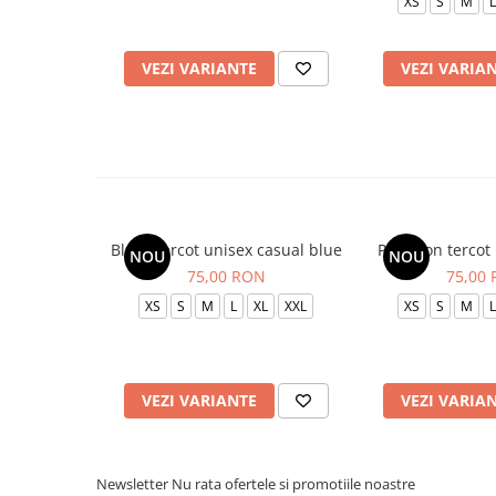
XS
S
M
L
VEZI VARIANTE
VEZI VARIA
Bluza tercot unisex casual blue
Pantalon tercot
NOU
NOU
75,00 RON
75,00
XS
S
M
L
XL
XXL
XS
S
M
L
VEZI VARIANTE
VEZI VARIA
Newsletter
Nu rata ofertele si promotiile noastre