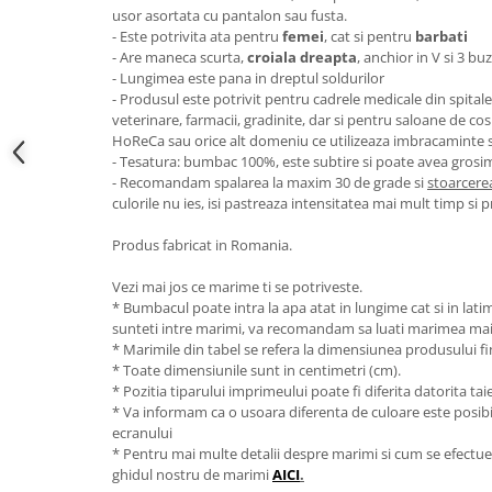
usor asortata cu pantalon sau fusta.
- Este potrivita ata pentru
femei
, cat si pentru
barbati
- Are maneca scurta,
croiala dreapta
, anchior in V si 3 b
- Lungimea este pana in dreptul soldurilor
- Produsul este potrivit pentru cadrele medicale din spitale si
veterinare, farmacii, gradinite, dar si pentru saloane de co
HoReCa sau orice alt domeniu ce utilizeaza imbracaminte
- Tesatura: bumbac 100%, este subtire si poate avea grosi
- Recomandam spalarea la maxim 30 de grade si
stoarcerea
culorile nu ies, isi pastreaza intensitatea mai mult timp si 
Produs fabricat in Romania.
Vezi mai jos ce marime ti se potriveste.
* Bumbacul poate intra la apa atat in lungime cat si in lat
sunteti intre marimi, va recomandam sa luati marimea ma
* Marimile din tabel se refera la dimensiunea produsului fin
* Toate dimensiunile sunt in centimetri (cm).
* Pozitia tiparului imprimeului poate fi diferita datorita taie
* Va informam ca o usoara diferenta de culoare este posibila
ecranului
* Pentru mai multe detalii despre marimi si cum se efectue
ghidul nostru de marimi
AICI
.