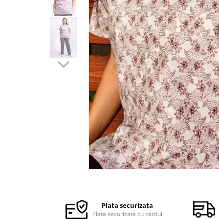
Halate medicale barbati
Halate medicale P2 cu fluturas
Halate medicale cu nasturi
Halate medicale cu fermoar
Halate medicale polar - unisex
Halate medicale albe
Fuste, Sarafane
Sarafane Mira
Fuste medicale
Sarafane medicale
Veste, Jachete
Veste de lucru
Distribuie
Jachete de lucru
pe
Articole din Polar
Facebook
Plata securizata
Jachete de lucru
Plata securizata cu cardul