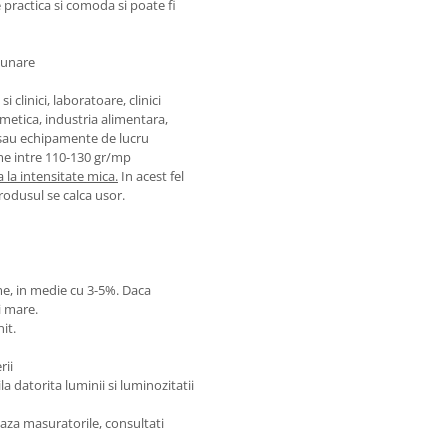
 practica si comoda si poate fi
uzunare
 clinici, laboratoare, clinici
smetica, industria alimentara,
 sau echipamente de lucru
me intre 110-130 gr/mp
 la intensitate mica.
In acest fel
produsul se calca usor.
ime, in medie cu 3-5%. Daca
i mare.
it.
rii
 datorita luminii si luminozitatii
aza masuratorile, consultati