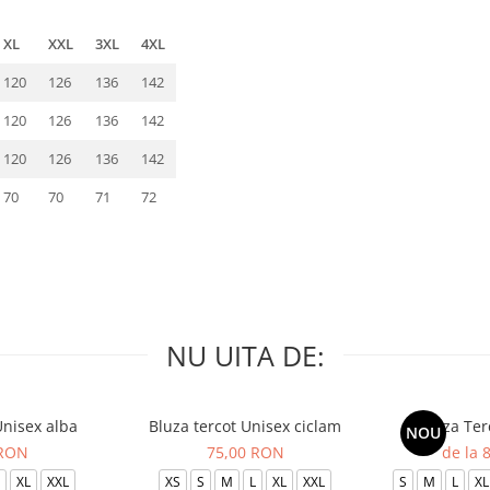
XL
XXL
3XL
4XL
120
126
136
142
120
126
136
142
120
126
136
142
70
70
71
72
NU UITA DE:
Unisex alba
Bluza tercot Unisex ciclam
Bluza Ter
NOU
 RON
75,00 RON
de la 
XL
XXL
XS
S
M
L
XL
XXL
S
M
L
XL