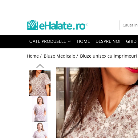
Toate Produsele
Costume Medicale
TOATE PRODUSELE
HOME
DESPRE NOI
GHID
Bluze Unisex
Pantaloni Unisex
Home /
Bluze Medicale /
Bluze unisex cu imprimeuri
Costume Unisex
Bluze Medicale
Bluze unisex cu imprimeuri
Bluze Maria
Bluze medicale uni
Halate medicale
Halate Bianca
Bluze Maria
Halate medicale femei