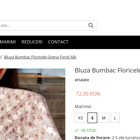
 MARIMI
REDUCERI
CONTACT
 /
Bluza Bumbac Floricele Grena Fond Alb
Bluza Bumbac Floricel
eHalate
72,00 RON
Marime
:
XS
S
M
L
IN STOC
Durata de livrare:
2-5 zile lucrato