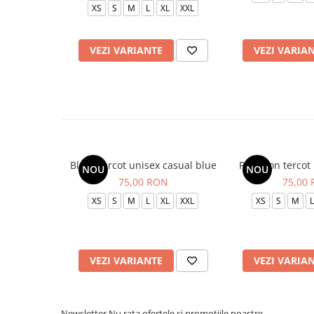
XS
S
M
L
XL
XXL
VEZI VARIANTE
VEZI VARIA
Bluza tercot unisex casual blue
Pantalon tercot
NOU
NOU
75,00 RON
75,00
XS
S
M
L
XL
XXL
XS
S
M
L
VEZI VARIANTE
VEZI VARIA
Newsletter
Nu rata ofertele si promotiile noastre