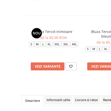
Veste de lucru
Halate medicale polar - unisex
HoReCa
Sorturi restaurante
Bluza Tercot Inimioare
Bluza Terco
NOU
Tricouri de lucru
bleum
de la 85,00 RON
Saboti medicali
de la 85
S
M
L
XL
XXL
3XL
4XL
Bonete
S
M
L
XL
ACCESORII
Noutati
VEZI VARIANTE
VEZI VARIA
Informatii utile
Livrare si retur
Revi
Descriere