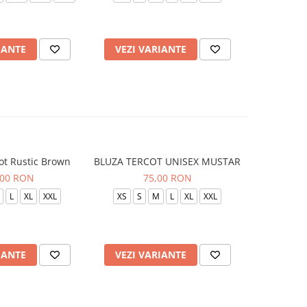
IANTE
VEZI VARIANTE
VEZI 
ot Rustic Brown
BLUZA TERCOT UNISEX MUSTAR
BLUZA TE
,00 RON
75,00 RON
L
XL
XXL
XS
S
M
L
XL
XXL
XS
S
IANTE
VEZI VARIANTE
VEZI 