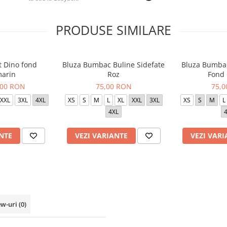
PRODUSE SIMILARE
t Dino fond
Bluza Bumbac Buline Sidefate
Bluza Bumbac
arin
Roz
Fond
,00 RON
75,00 RON
75,
XXL
3XL
4XL
XS
S
M
L
XL
XXL
3XL
XS
S
M
L
4XL
NTE
VEZI VARIANTE
VEZI VARI
ew-uri
(0)