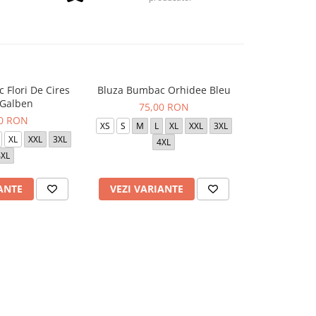
 Flori De Cires
Bluza Bumbac Orhidee Bleu
Bluza Tercot
 Galben
Al
75,00 RON
00 RON
de la
XS
S
M
L
XL
XXL
3XL
XL
XXL
3XL
S
M
L
X
4XL
4XL
ANTE
VEZI VARIANTE
VEZI VAR