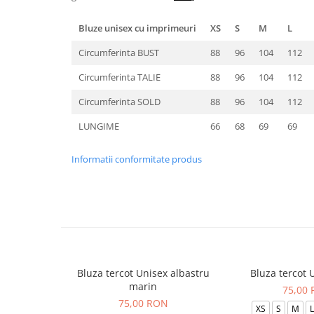
Bluze unisex cu imprimeuri
XS
S
M
L
Circumferinta BUST
88
96
104
112
Circumferinta TALIE
88
96
104
112
Circumferinta SOLD
88
96
104
112
LUNGIME
66
68
69
69
Informatii conformitate produs
Bluza tercot Unisex albastru
Bluza tercot 
marin
75,00
75,00 RON
XS
S
M
L