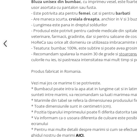
Bluza unisex din bumbac
, cu imprimeu vesel, este foarte
usor asortata cu pantalon sau fusta.
- Este potrivita ata pentru
femei
, cat si pentru
barbati
- Are maneca scurta,
croiala dreapta
, anchior in V si 3 b
- Lungimea este pana in dreptul soldurilor
- Produsul este potrivit pentru cadrele medicale din spitale si
veterinare, farmacii, gradinite, dar si pentru saloane de co
HoReCa sau orice alt domeniu ce utilizeaza imbracaminte
- Tesatura: bumbac 100%, este subtire si poate avea grosi
- Recomandam spalarea la maxim 30 de grade si
stoarcerea
culorile nu ies, isi pastreaza intensitatea mai mult timp si 
Produs fabricat in Romania.
Vezi mai jos ce marime ti se potriveste.
* Bumbacul poate intra la apa atat in lungime cat si in lat
sunteti intre marimi, va recomandam sa luati marimea ma
* Marimile din tabel se refera la dimensiunea produsului fin
* Toate dimensiunile sunt in centimetri (cm).
* Pozitia tiparului imprimeului poate fi diferita datorita taie
* Va informam ca o usoara diferenta de culoare este posibila
ecranului
* Pentru mai multe detalii despre marimi si cum se efectue
ghidul nostru de marimi
AICI
.