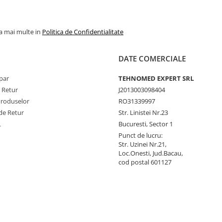
la mai multe in
Politica de Confidentialitate
DATE COMERCIALE
par
TEHNOMED EXPERT SRL
e Retur
J2013003098404
Produselor
RO31339997
de Retur
Str. Linistei Nr.23
L
Bucuresti, Sector 1
Punct de lucru:
Str. Uzinei Nr.21,
Loc.Onesti, Jud.Bacau,
cod postal 601127