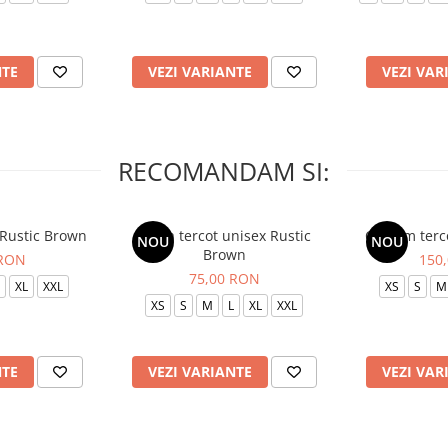
NTE
VEZI VARIANTE
VEZI VAR
RECOMANDAM SI:
 Rustic Brown
Bluza tercot unisex Rustic
Costum terc
NOU
NOU
Brown
 RON
150
75,00 RON
XL
XXL
XS
S
M
XS
S
M
L
XL
XXL
NTE
VEZI VARIANTE
VEZI VAR