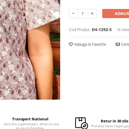
ADAUG
Cod Produs:
EH-1292-S
Ai nev
Adauga la Favorite
Cere 
Transport National
Retur in 30 zile
...fara km suplimentari, direct la usa
Primesti banii inapoi ga
ta sau la Easybox.