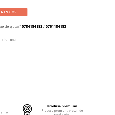
A IN COS
oie de ajutor?
0784184183
/
0761184183
informatii
Produse premium
Produse premium, preturi de
rantat
producator