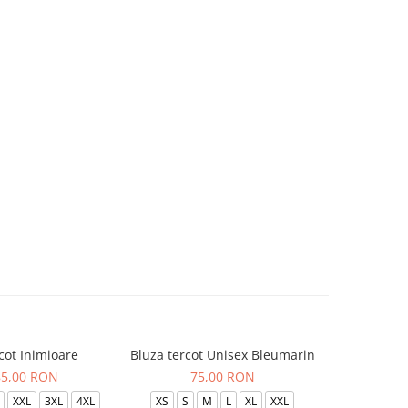
cot Inimioare
Bluza tercot Unisex Bleumarin
Bluza t
85,00 RON
75,00 RON
XXL
3XL
4XL
XS
S
M
L
XL
XXL
XS
S