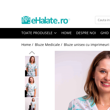
Toate Produsele
Costume Medicale
TOATE PRODUSELE
HOME
DESPRE NOI
GHID
Bluze Unisex
Pantaloni Unisex
Home /
Bluze Medicale /
Bluze unisex cu imprimeuri
Costume Unisex
Bluze Medicale
Bluze unisex cu imprimeuri
Bluze Maria
Bluze medicale uni
Halate medicale
Halate Bianca
Bluze Maria
Halate medicale femei