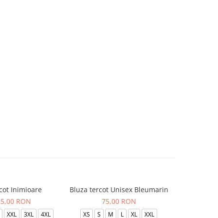
cot Inimioare
Bluza tercot Unisex Bleumarin
Bluza t
85,00 RON
75,00 RON
XXL
3XL
4XL
XS
S
M
L
XL
XXL
XS
S