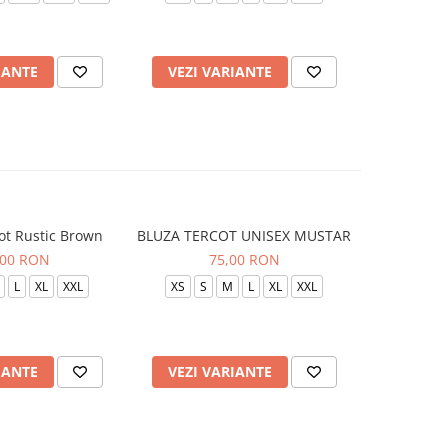
IANTE
VEZI VARIANTE
VEZI 
ot Rustic Brown
BLUZA TERCOT UNISEX MUSTAR
BLUZA TE
,00 RON
75,00 RON
L
XL
XXL
XS
S
M
L
XL
XXL
XS
S
IANTE
VEZI VARIANTE
VEZI 