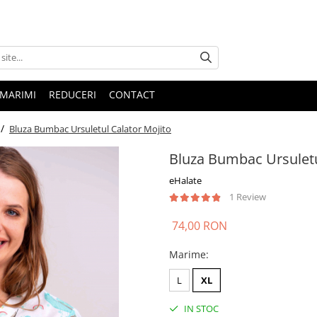
 MARIMI
REDUCERI
CONTACT
 /
Bluza Bumbac Ursuletul Calator Mojito
Bluza Bumbac Ursuletu
eHalate
1 Review
74,00 RON
Marime
:
L
XL
IN STOC