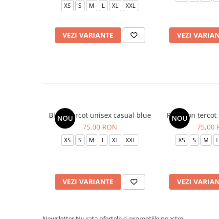
XS
S
M
L
XL
XXL
VEZI VARIANTE
VEZI VARIA
Bluza tercot unisex casual blue
Pantalon tercot
NOU
NOU
75,00 RON
75,00
XS
S
M
L
XL
XXL
XS
S
M
L
VEZI VARIANTE
VEZI VARIA
Newsletter
Nu rata ofertele si promotiile noastre