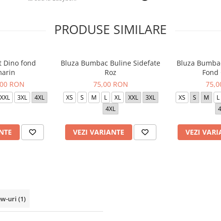
PRODUSE SIMILARE
t Dino fond
Bluza Bumbac Buline Sidefate
Bluza Bumbac
arin
Roz
Fond
,00 RON
75,00 RON
75,
XXL
3XL
4XL
XS
S
M
L
XL
XXL
3XL
XS
S
M
L
4XL
NTE
VEZI VARIANTE
VEZI VARI
ew-uri
(1)