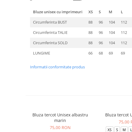
Bluze unisex cu imprimeuri
XS
S
M
L
Circumferinta BUST
88
96
104
112
Circumferinta TALIE
88
96
104
112
Circumferinta SOLD
88
96
104
112
LUNGIME
66
68
69
69
Informatii conformitate produs
Bluza tercot Unisex albastru
Bluza tercot 
marin
75,00
75,00 RON
XS
S
M
L