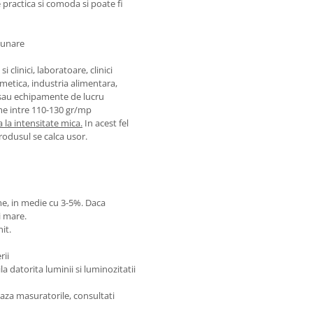
 practica si comoda si poate fi
uzunare
 clinici, laboratoare, clinici
smetica, industria alimentara,
 sau echipamente de lucru
me intre 110-130 gr/mp
 la intensitate mica.
In acest fel
produsul se calca usor.
ime, in medie cu 3-5%. Daca
i mare.
it.
rii
 datorita luminii si luminozitatii
aza masuratorile, consultati