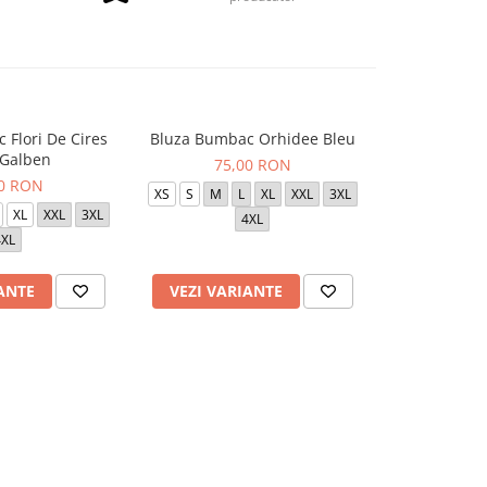
 Flori De Cires
Bluza Bumbac Orhidee Bleu
Bluza Tercot
 Galben
Al
75,00 RON
00 RON
de la
XS
S
M
L
XL
XXL
3XL
XL
XXL
3XL
S
M
L
X
4XL
4XL
ANTE
VEZI VARIANTE
VEZI VAR