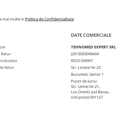
la mai multe in
Politica de Confidentialitate
DATE COMERCIALE
par
TEHNOMED EXPERT SRL
e Retur
J2013003098404
Produselor
RO31339997
de Retur
Str. Linistei Nr.23
L
Bucuresti, Sector 1
Punct de lucru:
Str. Uzinei Nr.21,
Loc.Onesti, Jud.Bacau,
cod postal 601127