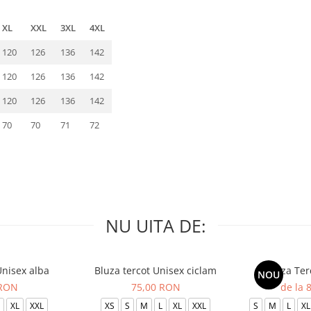
XL
XXL
3XL
4XL
120
126
136
142
120
126
136
142
120
126
136
142
70
70
71
72
NU UITA DE:
Unisex alba
Bluza tercot Unisex ciclam
Bluza Ter
NOU
 RON
75,00 RON
de la 
XL
XXL
XS
S
M
L
XL
XXL
S
M
L
XL