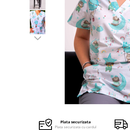
Halate medicale barbati
Halate medicale P2 cu fluturas
Halate medicale cu nasturi
Halate medicale cu fermoar
Halate medicale polar - unisex
Halate medicale albe
Fuste, Sarafane
Sarafane Mira
Fuste medicale
Sarafane medicale
Veste, Jachete
Veste de lucru
Distribuie
Jachete de lucru
pe
Articole din Polar
Facebook
Plata securizata
Jachete de lucru
Plata securizata cu cardul