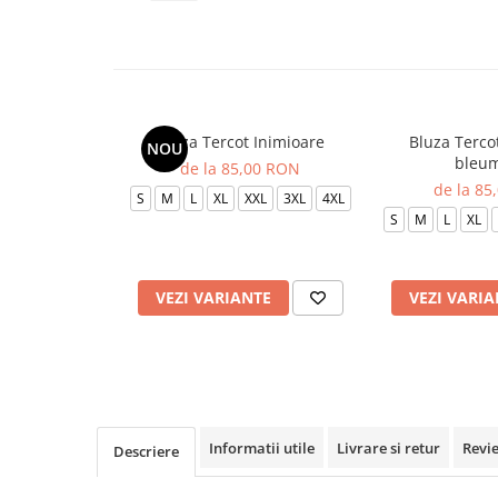
Veste de lucru
Halate medicale polar - unisex
HoReCa
Sorturi restaurante
Bluza Tercot Inimioare
Bluza Terco
NOU
Tricouri de lucru
bleum
de la 85,00 RON
Saboti medicali
de la 85
S
M
L
XL
XXL
3XL
4XL
Bonete
S
M
L
XL
ACCESORII
Noutati
VEZI VARIANTE
VEZI VARIA
Informatii utile
Livrare si retur
Revi
Descriere