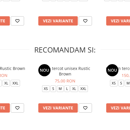
NTE
VEZI VARIANTE
VEZI VAR
RECOMANDAM SI:
 Rustic Brown
Bluza tercot unisex Rustic
Costum terc
NOU
NOU
Brown
 RON
150
75,00 RON
XL
XXL
XS
S
M
XS
S
M
L
XL
XXL
NTE
VEZI VARIANTE
VEZI VAR