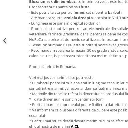
Bluza unisex din bumbac
, cu imprimeu vesel, este foarte
usor asortata cu pantalon sau fusta.
- Este potrivita ata pentru
femei
, cat si pentru
barbati
- Are maneca scurta,
croiala dreapta
, anchior in V si 3 b
- Lungimea este pana in dreptul soldurilor
- Produsul este potrivit pentru cadrele medicale din spitale si
veterinare, farmacii, gradinite, dar si pentru saloane de co
HoReCa sau orice alt domeniu ce utilizeaza imbracaminte
- Tesatura: bumbac 100%, este subtire si poate avea grosi
- Recomandam spalarea la maxim 30 de grade si
stoarcerea
culorile nu ies, isi pastreaza intensitatea mai mult timp si 
Produs fabricat in Romania.
Vezi mai jos ce marime ti se potriveste.
* Bumbacul poate intra la apa atat in lungime cat si in lat
sunteti intre marimi, va recomandam sa luati marimea ma
* Marimile din tabel se refera la dimensiunea produsului fin
* Toate dimensiunile sunt in centimetri (cm).
* Pozitia tiparului imprimeului poate fi diferita datorita taie
* Va informam ca o usoara diferenta de culoare este posibila
ecranului
* Pentru mai multe detalii despre marimi si cum se efectue
ghidul nostru de marimi
AICI
.