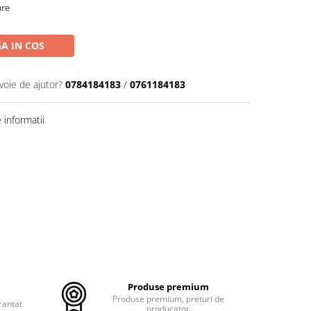
are
A IN COS
voie de ajutor?
0784184183
/
0761184183
informatii
Produse premium
Produse premium, preturi de
rantat
producator