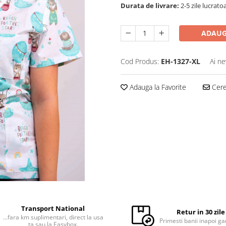
Durata de livrare:
2-5 zile lucrato
ADAUG
Cod Produs:
EH-1327-XL
Ai ne
Adauga la Favorite
Cere 
Transport National
Retur in 30 zile
...fara km suplimentari, direct la usa
Primesti banii inapoi ga
ta sau la Easybox.