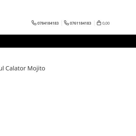
0784184183
0761184183
0,00
l Calator Mojito