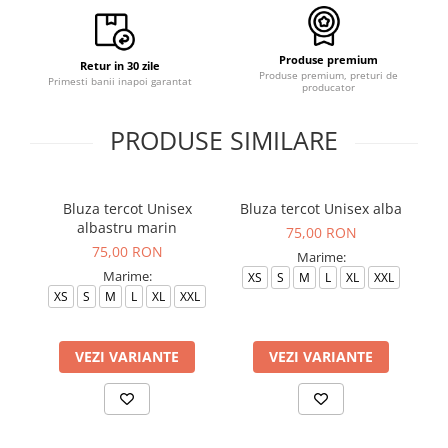
Produse premium
Retur in 30 zile
Produse premium, preturi de
Primesti banii inapoi garantat
producator
PRODUSE SIMILARE
Bluza tercot Unisex
Bluza tercot Unisex alba
albastru marin
75,00 RON
75,00 RON
Marime:
Marime:
XS
S
M
L
XL
XXL
XS
S
M
L
XL
XXL
VEZI VARIANTE
VEZI VARIANTE