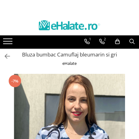
Toate Produsele
Costume Medicale
1
2
Bluze Unisex
Pantaloni Unisex
Bluza bumbac Camuflaj bleumarin si gri
Costume Unisex
eHalate
Bluze Medicale
Bluze unisex cu imprimeuri
-7%
Bluze Maria
Bluze medicale uni
Halate medicale
Halate Bianca
Bluze Maria
Halate medicale femei