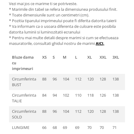
Vezi mai jos ce marime ti se potriveste.
* Marimile din tabel se refera la dimensiunea produsului finit.
* Toate dimensiunile sunt un centimetri (cm).
* Pozitia tiparului imprimeului poate fi diferita datorita taierii
* Va informam ca o usoara diferenta de culoare este posibila
datorita luminii si luminozitatii ecranului
* Pentru mai multe detalii despre marimi si cum se efectueaza
masuratorile, consultati ghidul nostru de marimi
AICI
.
Bluze dama
XS
S
M
L
XL
XXL
3XL
4XL
cu
imprimeuri
Circumferinta
88
96
104
112
120
128
138
146
BUST
Circumferinta
84
94
102
110
118
126
138
146
TALIE
Circumferinta
88
96
104
112
120
128
138
146
SOLD
LUNGIME
66
68
69
69
70
70
71
72