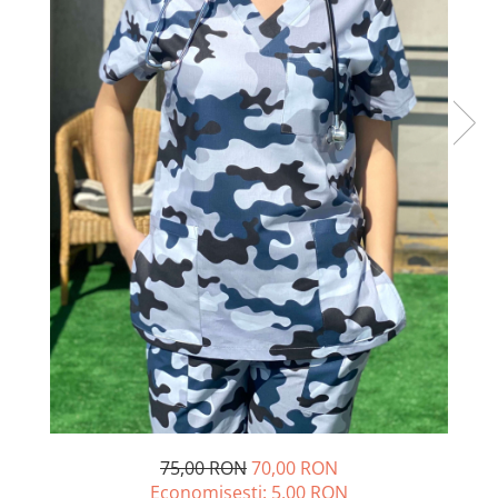
Halate medicale barbati
Halate medicale P2 cu fluturas
Halate medicale cu nasturi
Halate medicale cu fermoar
Halate medicale polar - unisex
Halate medicale albe
Fuste, Sarafane
Sarafane Mira
Fuste medicale
Sarafane medicale
Veste, Jachete
Veste de lucru
Jachete de lucru
Articole din Polar
75,00 RON
70,00 RON
Jachete de lucru
Economisesti:
5,00
RON