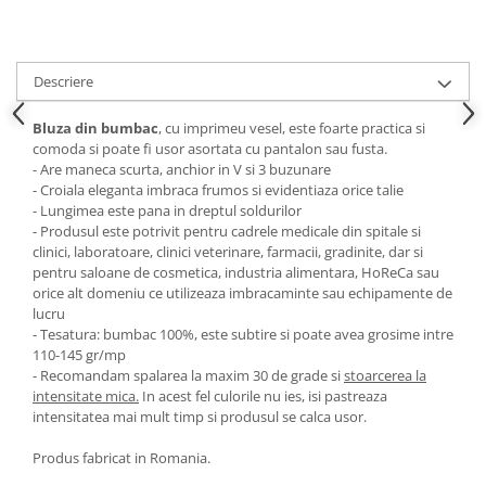
Descriere
Bluza din bumbac
, cu imprimeu vesel, este foarte practica si
comoda si poate fi usor asortata cu pantalon sau fusta.
- Are maneca scurta, anchior in V si 3 buzunare
- Croiala eleganta imbraca frumos si evidentiaza orice talie
- Lungimea este pana in dreptul soldurilor
- Produsul este potrivit pentru cadrele medicale din spitale si
clinici, laboratoare, clinici veterinare, farmacii, gradinite, dar si
pentru saloane de cosmetica, industria alimentara, HoReCa sau
orice alt domeniu ce utilizeaza imbracaminte sau echipamente de
lucru
- Tesatura: bumbac 100%, este subtire si poate avea grosime intre
110-145 gr/mp
- Recomandam spalarea la maxim 30 de grade si
stoarcerea la
intensitate mica.
In acest fel culorile nu ies, isi pastreaza
intensitatea mai mult timp si produsul se calca usor.
Produs fabricat in Romania.