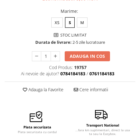
Veste de lucru
Marime
:
Halate medicale polar - unisex
XS
S
M
HoReCa
Sorturi restaurante
STOC LIMITAT
Durata de livrare:
2-5 zile lucratoare
Tricouri de lucru
Saboti medicali
ADAUGA IN COS
Bonete
Cod Produs:
19757
ACCESORII
Ai nevoie de ajutor?
0784184183
/
0761184183
Noutati
Adauga la Favorite
Cere informatii
Transport National
Plata securizata
...fara km suplimentari, direct la usa
Plata securizata cu cardul
ta sau la Easybox.