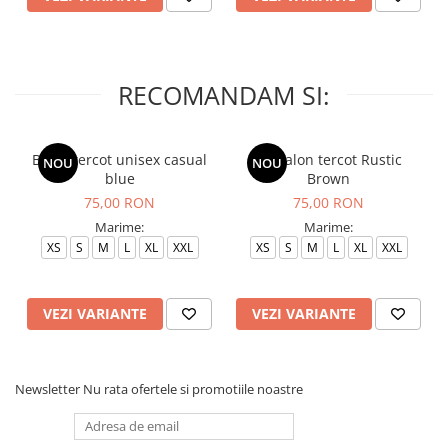
RECOMANDAM SI:
Bluza tercot unisex casual
Pantalon tercot Rustic
NOU
NOU
blue
Brown
75,00 RON
75,00 RON
Marime:
Marime:
XS
S
M
L
XL
XXL
XS
S
M
L
XL
XXL
VEZI VARIANTE
VEZI VARIANTE
Newsletter
Nu rata ofertele si promotiile noastre