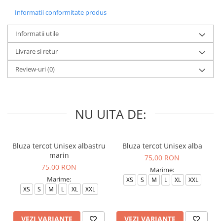
Informatii conformitate produs
Informatii utile
Livrare si retur
Review-uri
(0)
NU UITA DE:
Bluza tercot Unisex albastru
Bluza tercot Unisex alba
marin
75,00 RON
75,00 RON
Marime:
Marime:
XS
S
M
L
XL
XXL
XS
S
M
L
XL
XXL
VEZI VARIANTE
VEZI VARIANTE