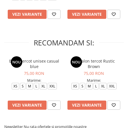
VEZI VARIANTE
VEZI VARIANTE
RECOMANDAM SI:
Bluza tercot unisex casual
Pantalon tercot Rustic
NOU
NOU
blue
Brown
75,00 RON
75,00 RON
Marime:
Marime:
XS
S
M
L
XL
XXL
XS
S
M
L
XL
XXL
VEZI VARIANTE
VEZI VARIANTE
Newsletter
Nu rata ofertele si promotiile noastre