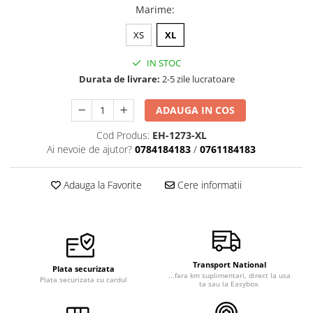
Marime
:
XS
XL
IN STOC
Durata de livrare:
2-5 zile lucratoare
ADAUGA IN COS
Cod Produs:
EH-1273-XL
Ai nevoie de ajutor?
0784184183
/
0761184183
Adauga la Favorite
Cere informatii
Transport National
Plata securizata
...fara km suplimentari, direct la usa
Plata securizata cu cardul
ta sau la Easybox.