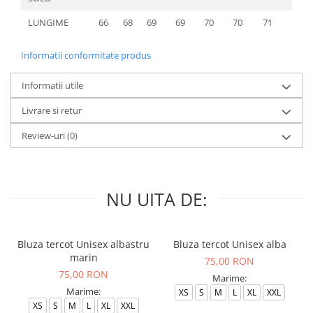
LUNGIME
66
68
69
69
70
70
71
72
Informatii conformitate produs
Informatii utile
Livrare si retur
Review-uri
(0)
NU UITA DE:
Bluza tercot Unisex albastru
Bluza tercot Unisex alba
marin
75,00 RON
75,00 RON
Marime:
Marime:
XS
S
M
L
XL
XXL
XS
S
M
L
XL
XXL