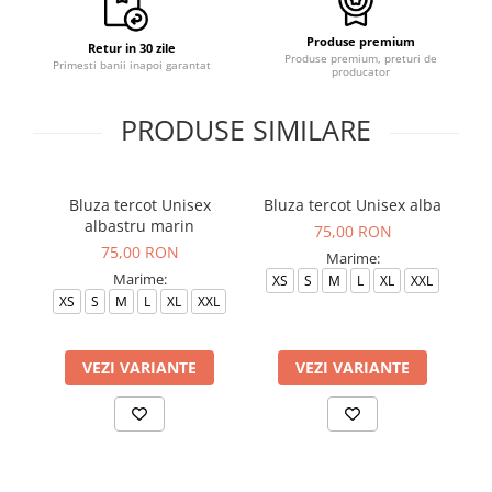
Produse premium
Retur in 30 zile
Produse premium, preturi de
Primesti banii inapoi garantat
producator
PRODUSE SIMILARE
Bluza tercot Unisex
Bluza tercot Unisex alba
albastru marin
75,00 RON
75,00 RON
Marime:
Marime:
XS
S
M
L
XL
XXL
XS
S
M
L
XL
XXL
VEZI VARIANTE
VEZI VARIANTE