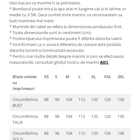
Vezi mai jos ce marime ti se potriveste.
* Bumbacul poate intra la apa atat in lungime cat si in latime, in
medie cu 3-5%. Daca sunteti intre marimi, va recomandam sa
luati marimea mai mare.
* Marimile din tabel se refera la dimensiunea produsului finit.
* Toate dimensiunile sunt in centimetri (cm).
* Pozitia tiparului imprimeului poate fi diferita datorita taierii
* Va informam ca o usoara diferenta de culoare este posibila
datorita luminii si luminozitatii ecranului
* Pentru mai multe detalii despre marimi si cum se efectueaza
masuratorile, consultati ghidul nostru de marimi
AICI
.
Bluze unisex
XS
S
M
L
XL
XXL
3XL
4XL
cu
imprimeuri
Circumferinta
88
96
104
112
120
126
136
142
BUST
Circumferinta
88
96
104
112
120
126
136
142
TALIE
Circumferinta
88
96
104
112
120
126
136
142
SOLD