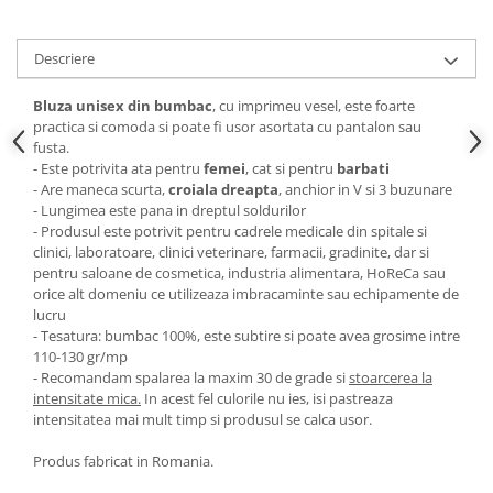
Descriere
Bluza unisex din bumbac
, cu imprimeu vesel, este foarte
practica si comoda si poate fi usor asortata cu pantalon sau
fusta.
- Este potrivita ata pentru
femei
, cat si pentru
barbati
- Are maneca scurta,
croiala dreapta
, anchior in V si 3 buzunare
- Lungimea este pana in dreptul soldurilor
- Produsul este potrivit pentru cadrele medicale din spitale si
clinici, laboratoare, clinici veterinare, farmacii, gradinite, dar si
pentru saloane de cosmetica, industria alimentara, HoReCa sau
orice alt domeniu ce utilizeaza imbracaminte sau echipamente de
lucru
- Tesatura: bumbac 100%, este subtire si poate avea grosime intre
110-130 gr/mp
- Recomandam spalarea la maxim 30 de grade si
stoarcerea la
intensitate mica.
In acest fel culorile nu ies, isi pastreaza
intensitatea mai mult timp si produsul se calca usor.
Produs fabricat in Romania.