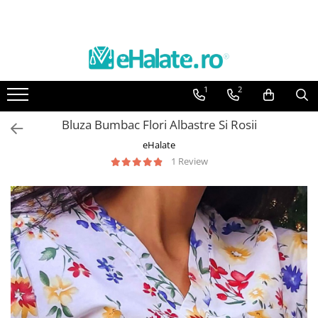
Toate Produsele
Costume Medicale
1
2
Bluze Unisex
Pantaloni Unisex
Bluza Bumbac Flori Albastre Si Rosii
Costume Unisex
eHalate
Bluze Medicale
1 Review
Bluze unisex cu imprimeuri
Bluze Maria
Bluze medicale uni
Halate medicale
Halate Bianca
Bluze Maria
Halate medicale femei