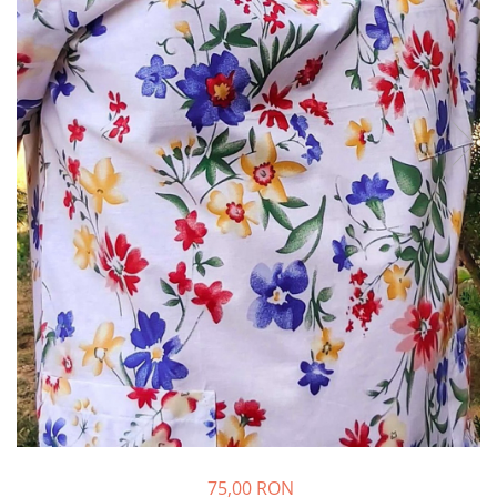
Halate medicale barbati
Halate medicale P2 cu fluturas
Halate medicale cu nasturi
Halate medicale cu fermoar
Halate medicale polar - unisex
Halate medicale albe
Fuste, Sarafane
Sarafane Mira
Fuste medicale
Sarafane medicale
Veste, Jachete
Veste de lucru
Jachete de lucru
Articole din Polar
Jachete de lucru
75,00 RON