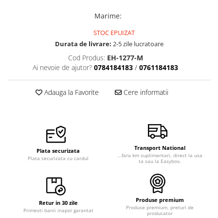
Veste de lucru
Marime
:
Halate medicale polar - unisex
STOC EPUIZAT
HoReCa
Durata de livrare:
2-5 zile lucratoare
Sorturi restaurante
Cod Produs:
EH-1277-M
Tricouri de lucru
Ai nevoie de ajutor?
0784184183
/
0761184183
Saboti medicali
Adauga la Favorite
Cere informatii
Bonete
ACCESORII
Noutati
Transport National
Plata securizata
...fara km suplimentari, direct la usa
Plata securizata cu cardul
ta sau la Easybox.
Produse premium
Retur in 30 zile
Produse premium, preturi de
Primesti banii inapoi garantat
producator