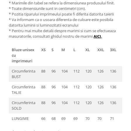
* Marimile din tabel se refera la dimensiunea produsului finit.
* Toate dimensiunile sunt in centimetri (cm).
* Pozitia tiparului imprimeului poate fi diferita datorita taierii
* Va informam ca o usoara diferenta de culoare este posibila
datorita luminii si luminozitatii ecranului
* Pentru mai multe detalii despre marimi si cum se efectueaza
masuratorile, consultati ghidul nostru de marimi
AICI
.
Bluze unisex
XS
S
M
L
XL
XXL
3XL
4XL
cu
imprimeuri
Circumferinta
88
96
104
112
120
126
136
142
BUST
Circumferinta
88
96
104
112
120
126
136
142
TALIE
Circumferinta
88
96
104
112
120
126
136
142
SOLD
LUNGIME
66
68
69
69
70
70
71
72