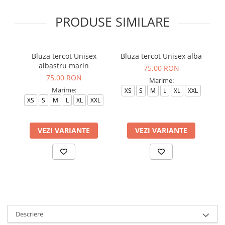
PRODUSE SIMILARE
Bluza tercot Unisex
Bluza tercot Unisex alba
B
albastru marin
75,00 RON
75,00 RON
Marime:
Marime:
XS
S
M
L
XL
XXL
S
XS
S
M
L
XL
XXL
VEZI VARIANTE
VEZI VARIANTE
Descriere