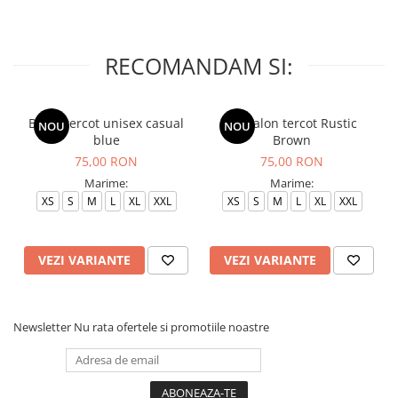
RECOMANDAM SI:
Bluza tercot unisex casual
Pantalon tercot Rustic
NOU
NOU
blue
Brown
75,00 RON
75,00 RON
Marime:
Marime:
XS
S
M
L
XL
XXL
XS
S
M
L
XL
XXL
VEZI VARIANTE
VEZI VARIANTE
Newsletter
Nu rata ofertele si promotiile noastre