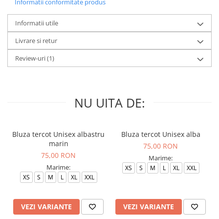
Informatii conformitate produs
Informatii utile
Livrare si retur
Review-uri
(1)
NU UITA DE:
Bluza tercot Unisex albastru
Bluza tercot Unisex alba
marin
75,00 RON
75,00 RON
Marime:
Marime:
XS
S
M
L
XL
XXL
XS
S
M
L
XL
XXL
VEZI VARIANTE
VEZI VARIANTE