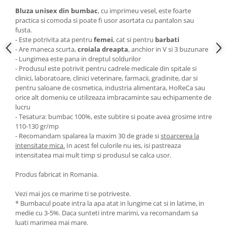
Bluza unisex din bumbac
, cu imprimeu vesel, este foarte
practica si comoda si poate fi usor asortata cu pantalon sau
fusta.
- Este potrivita ata pentru
femei
, cat si pentru
barbati
- Are maneca scurta,
croiala dreapta
, anchior in V si 3 buzunare
- Lungimea este pana in dreptul soldurilor
- Produsul este potrivit pentru cadrele medicale din spitale si
clinici, laboratoare, clinici veterinare, farmacii, gradinite, dar si
pentru saloane de cosmetica, industria alimentara, HoReCa sau
orice alt domeniu ce utilizeaza imbracaminte sau echipamente de
lucru
- Tesatura: bumbac 100%, este subtire si poate avea grosime intre
110-130 gr/mp
- Recomandam spalarea la maxim 30 de grade si
stoarcerea la
intensitate mica.
In acest fel culorile nu ies, isi pastreaza
intensitatea mai mult timp si produsul se calca usor.
Produs fabricat in Romania.
Vezi mai jos ce marime ti se potriveste.
* Bumbacul poate intra la apa atat in lungime cat si in latime, in
medie cu 3-5%. Daca sunteti intre marimi, va recomandam sa
luati marimea mai mare.