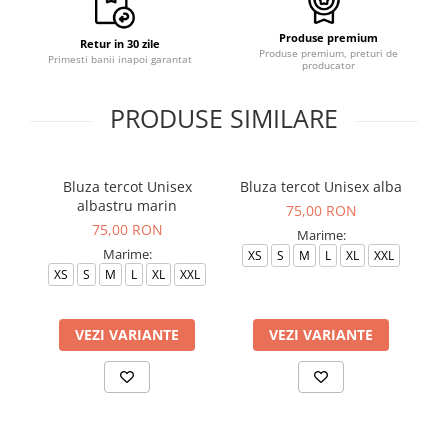
Produse premium
Retur in 30 zile
Produse premium, preturi de
Primesti banii inapoi garantat
producator
PRODUSE SIMILARE
Bluza tercot Unisex
Bluza tercot Unisex alba
B
albastru marin
75,00 RON
75,00 RON
Marime:
Marime:
XS
S
M
L
XL
XXL
S
XS
S
M
L
XL
XXL
VEZI VARIANTE
VEZI VARIANTE