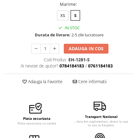
Marime
:
Veste de lucru
Halate medicale polar - unisex
XS
S
HoReCa
IN STOC
Sorturi restaurante
Durata de livrare:
2-5 zile lucratoare
Tricouri de lucru
ADAUGA IN COS
Saboti medicali
Cod Produs:
EH-1281-S
Bonete
Ai nevoie de ajutor?
0784184183
/
0761184183
ACCESORII
Noutati
Adauga la Favorite
Cere informatii
Transport National
Plata securizata
...fara km suplimentari, direct la usa
Plata securizata cu cardul
ta sau la Easybox.