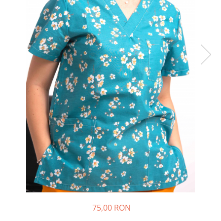
Halate medicale barbati
Halate medicale P2 cu fluturas
Halate medicale cu nasturi
Halate medicale cu fermoar
Halate medicale polar - unisex
Halate medicale albe
Fuste, Sarafane
Sarafane Mira
Fuste medicale
Sarafane medicale
Veste, Jachete
Veste de lucru
Jachete de lucru
Articole din Polar
75,00 RON
Jachete de lucru