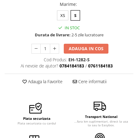
Marime
:
Veste de lucru
Halate medicale polar - unisex
XS
S
HoReCa
IN STOC
Sorturi restaurante
Durata de livrare:
2-5 zile lucratoare
Tricouri de lucru
ADAUGA IN COS
Saboti medicali
Cod Produs:
EH-1282-S
Bonete
Ai nevoie de ajutor?
0784184183
/
0761184183
ACCESORII
Noutati
Adauga la Favorite
Cere informatii
Transport National
Plata securizata
...fara km suplimentari, direct la usa
Plata securizata cu cardul
ta sau la Easybox.