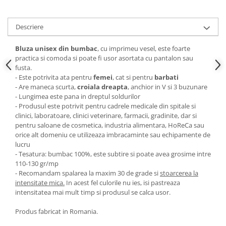
Descriere
Bluza unisex din bumbac
, cu imprimeu vesel, este foarte
practica si comoda si poate fi usor asortata cu pantalon sau
fusta.
- Este potrivita ata pentru
femei
, cat si pentru
barbati
- Are maneca scurta,
croiala dreapta
, anchior in V si 3 buzunare
- Lungimea este pana in dreptul soldurilor
- Produsul este potrivit pentru cadrele medicale din spitale si
clinici, laboratoare, clinici veterinare, farmacii, gradinite, dar si
pentru saloane de cosmetica, industria alimentara, HoReCa sau
orice alt domeniu ce utilizeaza imbracaminte sau echipamente de
lucru
- Tesatura: bumbac 100%, este subtire si poate avea grosime intre
110-130 gr/mp
- Recomandam spalarea la maxim 30 de grade si
stoarcerea la
intensitate mica.
In acest fel culorile nu ies, isi pastreaza
intensitatea mai mult timp si produsul se calca usor.
Produs fabricat in Romania.