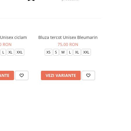
 Unisex ciclam
Bluza tercot Unisex Bleumarin
Bluza terc
00 RON
75,00 RON
75
L
XL
XXL
XS
S
M
L
XL
XXL
XS
S
ANTE
VEZI VARIANTE
VEZI VAR