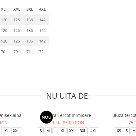
XL
XXL
3XL
4XL
120
126
136
142
120
126
136
142
120
126
136
142
70
70
71
72
NU UITA DE:
Unisex alba
Bluza Tercot Inimioare
Bluza terco
NOU
 RON
de la 85,00 RON
75,
XL
XXL
S
M
L
XL
XXL
3XL
4XL
XS
S
M