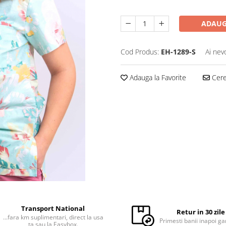
ADAUG
Cod Produs:
EH-1289-S
Ai nev
Adauga la Favorite
Cere 
Transport National
Retur in 30 zile
...fara km suplimentari, direct la usa
Primesti banii inapoi ga
ta sau la Easybox.