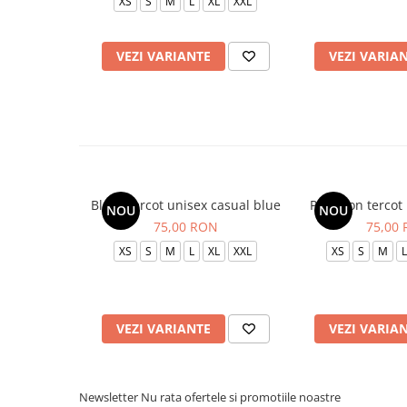
XS
S
M
L
XL
XXL
VEZI VARIANTE
VEZI VARIA
Bluza tercot unisex casual blue
Pantalon tercot
NOU
NOU
75,00 RON
75,00
XS
S
M
L
XL
XXL
XS
S
M
L
VEZI VARIANTE
VEZI VARIA
Newsletter
Nu rata ofertele si promotiile noastre