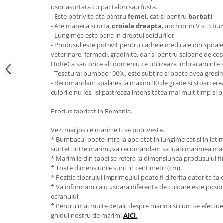
usor asortata cu pantalon sau fusta.
- Este potrivita ata pentru
femei
, cat si pentru
barbati
- Are maneca scurta,
croiala dreapta
, anchior in V si 3 b
- Lungimea este pana in dreptul soldurilor
- Produsul este potrivit pentru cadrele medicale din spitale si
veterinare, farmacii, gradinite, dar si pentru saloane de co
HoReCa sau orice alt domeniu ce utilizeaza imbracaminte
- Tesatura: bumbac 100%, este subtire si poate avea grosi
- Recomandam spalarea la maxim 30 de grade si
stoarcerea
culorile nu ies, isi pastreaza intensitatea mai mult timp si 
Produs fabricat in Romania.
Vezi mai jos ce marime ti se potriveste.
* Bumbacul poate intra la apa atat in lungime cat si in lat
sunteti intre marimi, va recomandam sa luati marimea ma
* Marimile din tabel se refera la dimensiunea produsului fin
* Toate dimensiunile sunt in centimetri (cm).
* Pozitia tiparului imprimeului poate fi diferita datorita taie
* Va informam ca o usoara diferenta de culoare este posibila
ecranului
* Pentru mai multe detalii despre marimi si cum se efectue
ghidul nostru de marimi
AICI
.