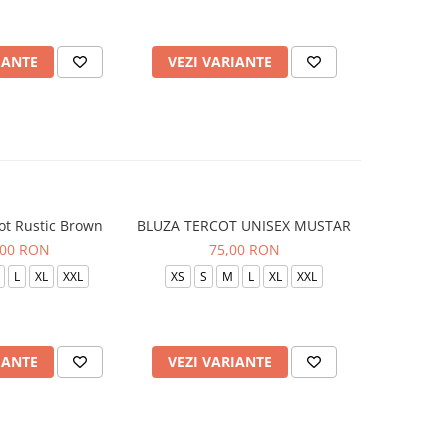
IANTE
VEZI VARIANTE
VEZI 
ot Rustic Brown
BLUZA TERCOT UNISEX MUSTAR
BLUZA TE
,00 RON
75,00 RON
L
XL
XXL
XS
S
M
L
XL
XXL
XS
S
IANTE
VEZI VARIANTE
VEZI 