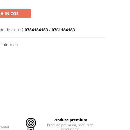
A IN COS
oie de ajutor?
0784184183
/
0761184183
informatii
Produse premium
Produse premium, preturi de
rantat
producator