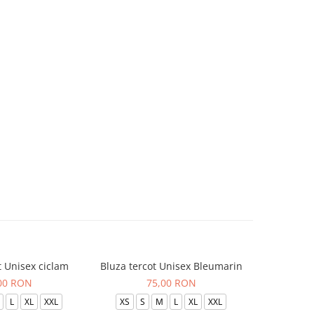
t Unisex ciclam
Bluza tercot Unisex Bleumarin
Bluza t
00 RON
75,00 RON
L
XL
XXL
XS
S
M
L
XL
XXL
XS
S