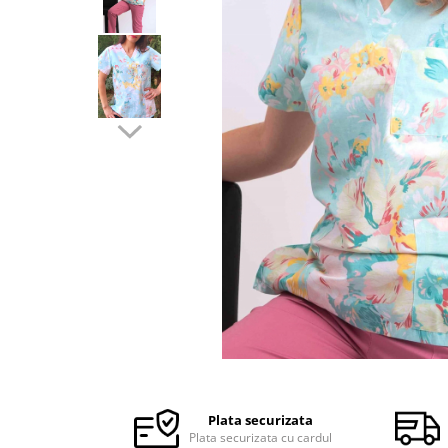
Halate medicale barbati
Halate medicale P2 cu fluturas
Halate medicale cu nasturi
Halate medicale cu fermoar
Halate medicale polar - unisex
Halate medicale albe
Fuste, Sarafane
Sarafane Mira
Fuste medicale
Sarafane medicale
Veste, Jachete
Veste de lucru
Distribuie
Jachete de lucru
pe
Articole din Polar
Facebook
Plata securizata
Jachete de lucru
Plata securizata cu cardul