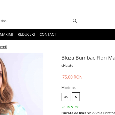
 MARIMI
REDUCERI
CONTACT
ernil
Bluza Bumbac Flori Ma
eHalate
75,00 RON
Marime
:
XS
S
IN STOC
Durata de livrare:
2-5 zile lucrato