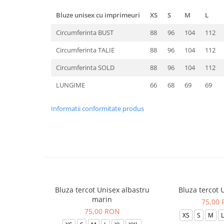
Bluze unisex cu imprimeuri
XS
S
M
L
Circumferinta BUST
88
96
104
112
Circumferinta TALIE
88
96
104
112
Circumferinta SOLD
88
96
104
112
LUNGIME
66
68
69
69
Informatii conformitate produs
Bluza tercot Unisex albastru
Bluza tercot 
marin
75,00
75,00 RON
XS
S
M
L