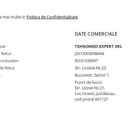
la mai multe in
Politica de Confidentialitate
DATE COMERCIALE
par
TEHNOMED EXPERT SRL
e Retur
J2013003098404
Produselor
RO31339997
de Retur
Str. Linistei Nr.23
L
Bucuresti, Sector 1
Punct de lucru:
Str. Uzinei Nr.21,
Loc.Onesti, Jud.Bacau,
cod postal 601127