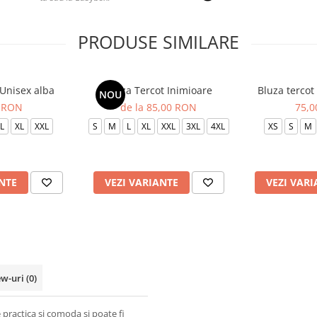
PRODUSE SIMILARE
 Unisex alba
Bluza Tercot Inimioare
Bluza tercot
NOU
 RON
de la 85,00 RON
75,
L
XL
XXL
S
M
L
XL
XXL
3XL
4XL
XS
S
M
NTE
VEZI VARIANTE
VEZI VARI
ew-uri
(0)
 practica si comoda si poate fi