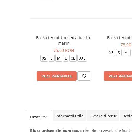
Veste de lucru
Halate medicale polar - unisex
HoReCa
Sorturi restaurante
Bluza tercot Unisex albastru
Bluza tercot
Tricouri de lucru
marin
75,00
Saboti medicali
75,00 RON
XS
S
M
Bonete
XS
S
M
L
XL
XXL
ACCESORII
Noutati
VEZI VARIANTE
VEZI VARIA
Informatii utile
Livrare si retur
Revi
Descriere
Bluza unisex din bumbac
, cu imprimeu vesel, este foarte