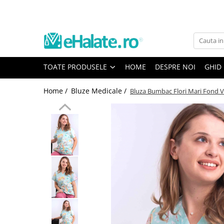
Toate Produsele
Costume Medicale
TOATE PRODUSELE
HOME
DESPRE NOI
GHID
Bluze Unisex
Pantaloni Unisex
Home /
Bluze Medicale /
Bluza Bumbac Flori Mari Fond V
Costume Unisex
Bluze Medicale
Bluze unisex cu imprimeuri
Bluze Maria
Bluze medicale uni
Halate medicale
Halate Bianca
Bluze Maria
Halate medicale femei