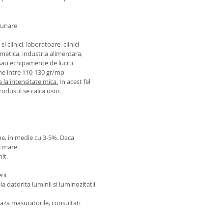
uzunare
 clinici, laboratoare, clinici
smetica, industria alimentara,
 sau echipamente de lucru
me intre 110-130 gr/mp
 la intensitate mica.
In acest fel
produsul se calca usor.
ime, in medie cu 3-5%. Daca
i mare.
it.
rii
 datorita luminii si luminozitatii
aza masuratorile, consultati