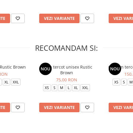
NTE
VEZI VARIANTE
VEZI VAR
RECOMANDAM SI:
 Rustic Brown
Bluza tercot unisex Rustic
Costum terc
NOU
NOU
Brown
 RON
150
75,00 RON
XL
XXL
XS
S
M
XS
S
M
L
XL
XXL
NTE
VEZI VARIANTE
VEZI VAR