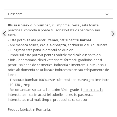
Descriere
Bluza unisex din bumbac
, cu imprimeu vesel, este foarte
practica si comoda si poate fi usor asortata cu pantalon sau
fusta.
- Este potrivita ata pentru
femei
, cat si pentru
barbati
- Are maneca scurta,
croiala dreapta
, anchior in V si 3 buzunare
- Lungimea este pana in dreptul soldurilor
- Produsul este potrivit pentru cadrele medicale din spitale si
clinici, laboratoare, clinici veterinare, farmacii, gradinite, dar si
pentru saloane de cosmetica, industria alimentara, HoReCa sau
orice alt domeniu ce utilizeaza imbracaminte sau echipamente de
lucru
- Tesatura: bumbac 100%, este subtire si poate avea grosime intre
110-130 gr/mp
- Recomandam spalarea la maxim 30 de grade si
stoarcerea la
intensitate mica.
In acest fel culorile nu ies, isi pastreaza
intensitatea mai mult timp si produsul se calca usor.
Produs fabricat in Romania.