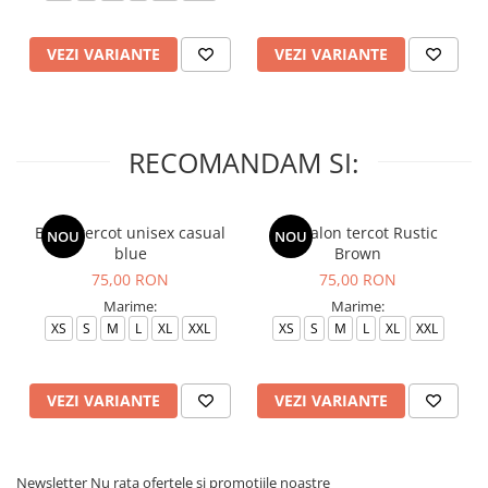
VEZI VARIANTE
VEZI VARIANTE
RECOMANDAM SI:
Bluza tercot unisex casual
Pantalon tercot Rustic
NOU
NOU
blue
Brown
75,00 RON
75,00 RON
Marime:
Marime:
XS
S
M
L
XL
XXL
XS
S
M
L
XL
XXL
VEZI VARIANTE
VEZI VARIANTE
Newsletter
Nu rata ofertele si promotiile noastre