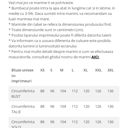
Vezi mai jos ce marime ti se potriveste.
* Bumbacul poate intra la apa atat in lungime cat si in latime, in
medie cu 3-5%. Daca sunteti intre marimi, va recomandam sa
luati marimea mai mare.
* Marimile din tabel se refera la dimensiunea produsului finit.
* Toate dimensiunile sunt in centimetri (cm).
* Pozitia tiparului imprimeului poate fi diferita datorita taierii
* Va informam ca o usoara diferenta de culoare este posibila
datorita luminii si luminozitatii ecranului
* Pentru mai multe detalii despre marimi si cum se efectueaza
masuratorile, consultati ghidul nostru de marimi
AICI
.
Bluze unisex
XS
S
M
L
XL
XXL
3XL
4XL
cu
imprimeuri
Circumferinta
88
96
104
112
120
126
136
142
BUST
Circumferinta
88
96
104
112
120
126
136
142
TALIE
Circumferinta
88
96
104
112
120
126
136
142
SOLD