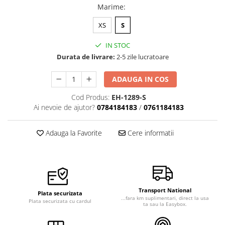
Marime
:
XS
S
IN STOC
Durata de livrare:
2-5 zile lucratoare
ADAUGA IN COS
Cod Produs:
EH-1289-S
Ai nevoie de ajutor?
0784184183
/
0761184183
Adauga la Favorite
Cere informatii
Transport National
Plata securizata
...fara km suplimentari, direct la usa
Plata securizata cu cardul
ta sau la Easybox.