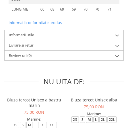
LUNGIME
66
68
69
69
70
70
71
72
Informatii conformitate produs
Informatii utile
Livrare si retur
Review-uri
(0)
NU UITA DE:
Bluza tercot Unisex albastru
Bluza tercot Unisex alba
marin
75,00 RON
75,00 RON
Marime:
Marime:
XS
S
M
L
XL
XXL
XS
S
M
L
XL
XXL