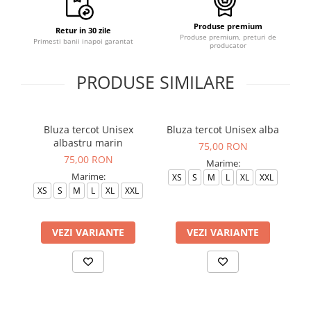
Produse premium
Retur in 30 zile
Produse premium, preturi de
Primesti banii inapoi garantat
producator
PRODUSE SIMILARE
Bluza tercot Unisex
Bluza tercot Unisex alba
albastru marin
75,00 RON
75,00 RON
Marime:
Marime:
XS
S
M
L
XL
XXL
XS
S
M
L
XL
XXL
VEZI VARIANTE
VEZI VARIANTE