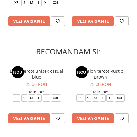
XS
S
M
L
XL
XXL
VEZI VARIANTE
VEZI VARIANTE
RECOMANDAM SI:
Bluza tercot unisex casual
Pantalon tercot Rustic
NOU
NOU
blue
Brown
75,00 RON
75,00 RON
Marime:
Marime:
XS
S
M
L
XL
XXL
XS
S
M
L
XL
XXL
VEZI VARIANTE
VEZI VARIANTE