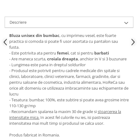
Descriere
Bluza unisex din bumbac
, cu imprimeu vesel, este foarte
practica si comoda si poate fi usor asortata cu pantalon sau
fusta.
- Este potrivita ata pentru
femei
, cat si pentru
barbati
- Are maneca scurta,
croiala dreapta
, anchior in V si 3 buzunare
- Lungimea este pana in dreptul soldurilor
- Produsul este potrivit pentru cadrele medicale din spitale si
clinici, laboratoare, clinici veterinare, farmacii, gradinite, dar si
pentru saloane de cosmetica, industria alimentara, HoReCa sau
orice alt domeniu ce utilizeaza imbracaminte sau echipamente de
lucru
- Tesatura: bumbac 100%, este subtire si poate avea grosime intre
110-130 gr/mp
- Recomandam spalarea la maxim 30 de grade si
stoarcerea la
intensitate mica.
In acest fel culorile nu ies, isi pastreaza
intensitatea mai mult timp si produsul se calca usor.
Produs fabricat in Romania.