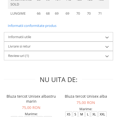
SOLD
LUNGIME
66
68
69
69
70
70
71
72
Informatii conformitate produs
Informatii utile
Livrare si retur
Review-uri
(1)
NU UITA DE:
Bluza tercot Unisex albastru
Bluza tercot Unisex alba
marin
75,00 RON
75,00 RON
Marime:
Marime:
XS
S
M
L
XL
XXL