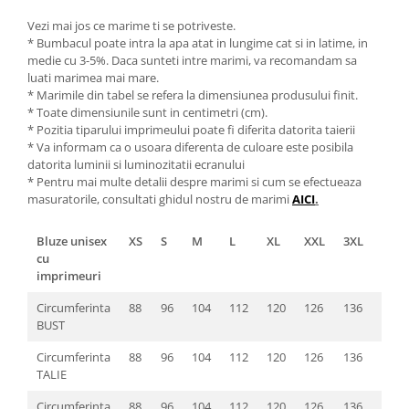
Vezi mai jos ce marime ti se potriveste.
* Bumbacul poate intra la apa atat in lungime cat si in latime, in
medie cu 3-5%. Daca sunteti intre marimi, va recomandam sa
luati marimea mai mare.
* Marimile din tabel se refera la dimensiunea produsului finit.
* Toate dimensiunile sunt in centimetri (cm).
* Pozitia tiparului imprimeului poate fi diferita datorita taierii
* Va informam ca o usoara diferenta de culoare este posibila
datorita luminii si luminozitatii ecranului
* Pentru mai multe detalii despre marimi si cum se efectueaza
masuratorile, consultati ghidul nostru de marimi
AICI
.
Bluze unisex
XS
S
M
L
XL
XXL
3XL
4XL
cu
imprimeuri
Circumferinta
88
96
104
112
120
126
136
142
BUST
Circumferinta
88
96
104
112
120
126
136
142
TALIE
Circumferinta
88
96
104
112
120
126
136
142