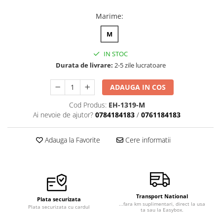
Marime
:
M
IN STOC
Durata de livrare:
2-5 zile lucratoare
ADAUGA IN COS
Cod Produs:
EH-1319-M
Ai nevoie de ajutor?
0784184183
/
0761184183
Adauga la Favorite
Cere informatii
Transport National
Plata securizata
...fara km suplimentari, direct la usa
Plata securizata cu cardul
ta sau la Easybox.