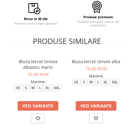
Produse premium
Retur in 30 zile
Produse premium, preturi de
Primesti banii inapoi garantat
producator
PRODUSE SIMILARE
Bluza tercot Unisex
Bluza tercot Unisex alba
B
albastru marin
75,00 RON
75,00 RON
Marime:
Marime:
XS
S
M
L
XL
XXL
S
XS
S
M
L
XL
XXL
VEZI VARIANTE
VEZI VARIANTE