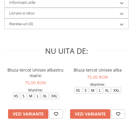
Informatii utile
Livrare si retur
Review-uri
(0)
NU UITA DE:
Bluza tercot Unisex albastru
Bluza tercot Unisex alba
marin
75,00 RON
75,00 RON
Marime:
Marime:
XS
S
M
L
XL
XXL
XS
S
M
L
XL
XXL
VEZI VARIANTE
VEZI VARIANTE