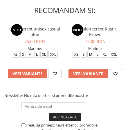
RECOMANDAM SI:
Bluza tercot unisex casual
Pantalon tercot Rustic
NOU
NOU
blue
Brown
75,00 RON
75,00 RON
Marime:
Marime:
XS
S
M
L
XL
XXL
XS
S
M
L
XL
XXL
VEZI VARIANTE
VEZI VARIANTE
Newsletter
Nu rata ofertele si promotiile noastre
Vreau sa primesc newsletter cu promotiile