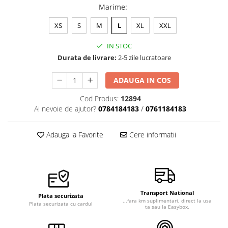
Marime
:
XS
S
M
L
XL
XXL
IN STOC
Durata de livrare:
2-5 zile lucratoare
ADAUGA IN COS
Cod Produs:
12894
Ai nevoie de ajutor?
0784184183
/
0761184183
Adauga la Favorite
Cere informatii
Transport National
Plata securizata
...fara km suplimentari, direct la usa
Plata securizata cu cardul
ta sau la Easybox.