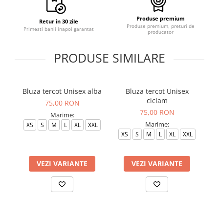
Produse premium
Retur in 30 zile
Produse premium, preturi de
Primesti banii inapoi garantat
producator
PRODUSE SIMILARE
Bluza tercot Unisex alba
Bluza tercot Unisex
B
ciclam
75,00 RON
75,00 RON
Marime:
Marime:
XS
S
M
L
XL
XXL
S
XS
S
M
L
XL
XXL
VEZI VARIANTE
VEZI VARIANTE