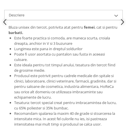
Descriere
Bluza unisex din tercot, potrivita atat pentru
femei
, cat si pentru
barbati.
Este foarte practica si comoda, are maneca scurta, croiala
dreapta, anchior in V si 3 buzunare
Lungimea este pana in dreptul soldurilor
Poate fi usor asortata cu pantalon sau fusta in aceeasi
culoare.
Este ideala pentru tot timpul anului, tesatura din tercot fiind
de grosime medie.
Produsul este potrivit pentru cadrele medicale din spitale si
clinici, laboratoare, clinici veterinare, farmacii, gradinite, dar si
pentru saloane de cosmetica, industria alimentara, HoReCa
sau orice alt domeniu ce utilizeaza imbracaminte sau
echipamente de lucru.
Tesatura: tercot special creat pentru imbracamintea de lucru,
cu 65% poliester si 35% bumbac.
Recomandam spalarea la maxim 40 de grade si stoarcerea la
intensitate mica. In acest fel culorile nu ies, isi pastreaza
intensitatea mai mult timp si produsul se calca usor.