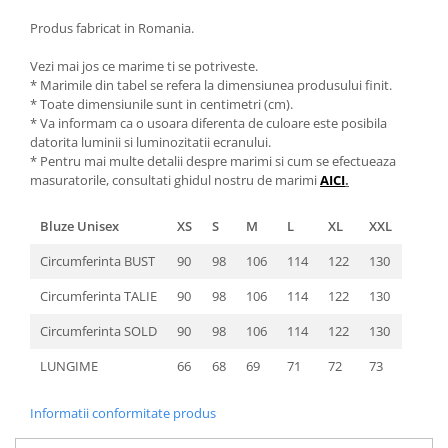
Produs fabricat in Romania.
Vezi mai jos ce marime ti se potriveste.
* Marimile din tabel se refera la dimensiunea produsului finit.
* Toate dimensiunile sunt in centimetri (cm).
* Va informam ca o usoara diferenta de culoare este posibila
datorita luminii si luminozitatii ecranului.
* Pentru mai multe detalii despre marimi si cum se efectueaza
masuratorile, consultati ghidul nostru de marimi
AICI
.
Bluze Unisex
XS
S
M
L
XL
XXL
Circumferinta BUST
90
98
106
114
122
130
Circumferinta TALIE
90
98
106
114
122
130
Circumferinta SOLD
90
98
106
114
122
130
LUNGIME
66
68
69
71
72
73
Informatii conformitate produs