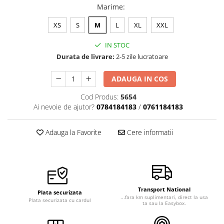
Marime
:
Veste de lucru
Halate medicale polar - unisex
XS
S
M
L
XL
XXL
HoReCa
IN STOC
Sorturi restaurante
Durata de livrare:
2-5 zile lucratoare
Tricouri de lucru
ADAUGA IN COS
Saboti medicali
Cod Produs:
5654
Bonete
Ai nevoie de ajutor?
0784184183
/
0761184183
ACCESORII
Noutati
Adauga la Favorite
Cere informatii
Transport National
Plata securizata
...fara km suplimentari, direct la usa
Plata securizata cu cardul
ta sau la Easybox.