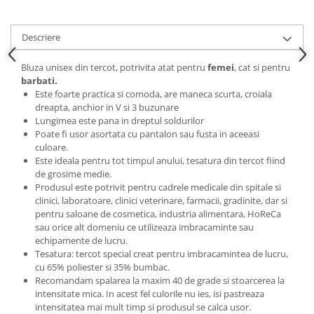
Descriere
Bluza unisex din tercot, potrivita atat pentru
femei
, cat si pentru
barbati.
Este foarte practica si comoda, are maneca scurta, croiala
dreapta, anchior in V si 3 buzunare
Lungimea este pana in dreptul soldurilor
Poate fi usor asortata cu pantalon sau fusta in aceeasi
culoare.
Este ideala pentru tot timpul anului, tesatura din tercot fiind
de grosime medie.
Produsul este potrivit pentru cadrele medicale din spitale si
clinici, laboratoare, clinici veterinare, farmacii, gradinite, dar si
pentru saloane de cosmetica, industria alimentara, HoReCa
sau orice alt domeniu ce utilizeaza imbracaminte sau
echipamente de lucru.
Tesatura: tercot special creat pentru imbracamintea de lucru,
cu 65% poliester si 35% bumbac.
Recomandam spalarea la maxim 40 de grade si stoarcerea la
intensitate mica. In acest fel culorile nu ies, isi pastreaza
intensitatea mai mult timp si produsul se calca usor.