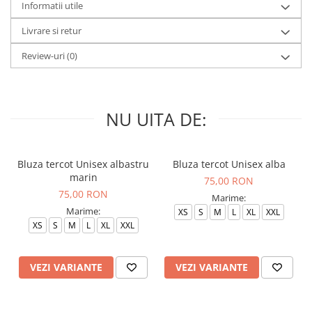
Informatii utile
Livrare si retur
Review-uri
(0)
NU UITA DE:
Bluza tercot Unisex albastru
Bluza tercot Unisex alba
marin
75,00 RON
75,00 RON
Marime:
Marime:
XS
S
M
L
XL
XXL
XS
S
M
L
XL
XXL
VEZI VARIANTE
VEZI VARIANTE