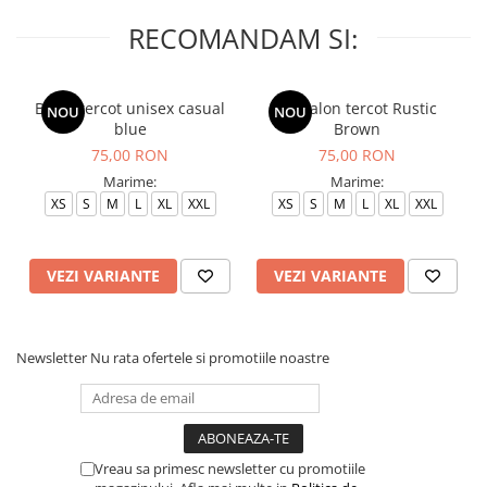
RECOMANDAM SI:
Bluza tercot unisex casual
Pantalon tercot Rustic
NOU
NOU
blue
Brown
75,00 RON
75,00 RON
Marime:
Marime:
XS
S
M
L
XL
XXL
XS
S
M
L
XL
XXL
VEZI VARIANTE
VEZI VARIANTE
Newsletter
Nu rata ofertele si promotiile noastre
Vreau sa primesc newsletter cu promotiile