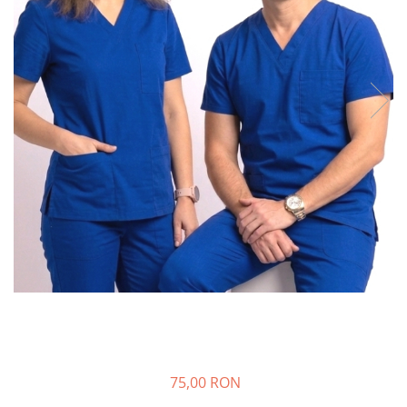
Halate medicale barbati
Halate medicale P2 cu fluturas
Halate medicale cu nasturi
Halate medicale cu fermoar
Halate medicale polar - unisex
Halate medicale albe
Fuste, Sarafane
Sarafane Mira
Fuste medicale
Sarafane medicale
Veste, Jachete
Veste de lucru
Jachete de lucru
Articole din Polar
75,00 RON
Jachete de lucru