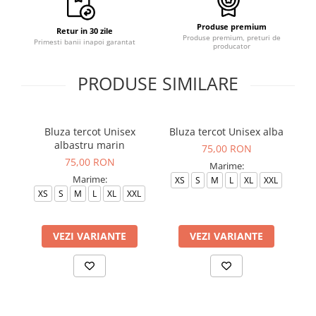
Produse premium
Retur in 30 zile
Produse premium, preturi de
Primesti banii inapoi garantat
producator
PRODUSE SIMILARE
Bluza tercot Unisex
Bluza tercot Unisex alba
B
albastru marin
75,00 RON
75,00 RON
Marime:
Marime:
XS
S
M
L
XL
XXL
S
XS
S
M
L
XL
XXL
VEZI VARIANTE
VEZI VARIANTE