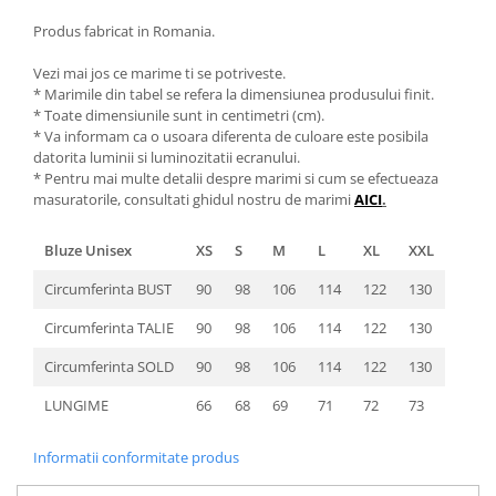
Produs fabricat in Romania.
Vezi mai jos ce marime ti se potriveste.
* Marimile din tabel se refera la dimensiunea produsului finit.
* Toate dimensiunile sunt in centimetri (cm).
* Va informam ca o usoara diferenta de culoare este posibila
datorita luminii si luminozitatii ecranului.
* Pentru mai multe detalii despre marimi si cum se efectueaza
masuratorile, consultati ghidul nostru de marimi
AICI
.
Bluze Unisex
XS
S
M
L
XL
XXL
Circumferinta BUST
90
98
106
114
122
130
Circumferinta TALIE
90
98
106
114
122
130
Circumferinta SOLD
90
98
106
114
122
130
LUNGIME
66
68
69
71
72
73
Informatii conformitate produs