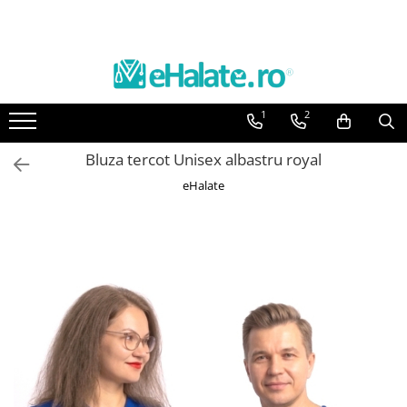
Toate Produsele
Costume Medicale
1
2
Bluze Unisex
Pantaloni Unisex
Bluza tercot Unisex albastru royal
Costume Unisex
eHalate
Bluze Medicale
Bluze unisex cu imprimeuri
Bluze Maria
Bluze medicale uni
Halate medicale
Halate Bianca
Bluze Maria
Halate medicale femei