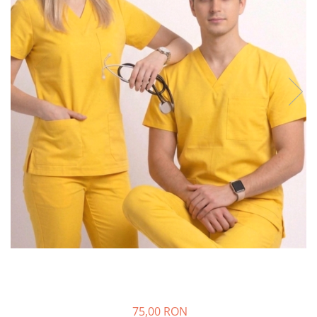
Halate medicale barbati
Halate medicale P2 cu fluturas
Halate medicale cu nasturi
Halate medicale cu fermoar
Halate medicale polar - unisex
Halate medicale albe
Fuste, Sarafane
Sarafane Mira
Fuste medicale
Sarafane medicale
Veste, Jachete
Veste de lucru
Jachete de lucru
Articole din Polar
Jachete de lucru
75,00 RON