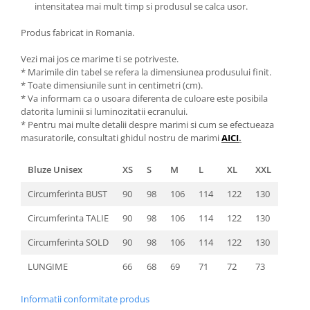
intensitatea mai mult timp si produsul se calca usor.
Produs fabricat in Romania.
Vezi mai jos ce marime ti se potriveste.
* Marimile din tabel se refera la dimensiunea produsului finit.
* Toate dimensiunile sunt in centimetri (cm).
* Va informam ca o usoara diferenta de culoare este posibila
datorita luminii si luminozitatii ecranului.
* Pentru mai multe detalii despre marimi si cum se efectueaza
masuratorile, consultati ghidul nostru de marimi
AICI
.
Bluze Unisex
XS
S
M
L
XL
XXL
Circumferinta BUST
90
98
106
114
122
130
Circumferinta TALIE
90
98
106
114
122
130
Circumferinta SOLD
90
98
106
114
122
130
LUNGIME
66
68
69
71
72
73
Informatii conformitate produs