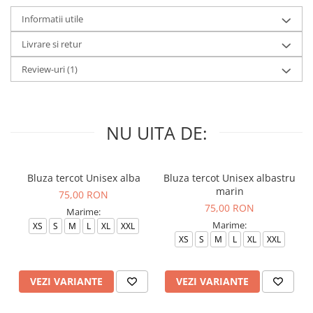
Informatii utile
Livrare si retur
Review-uri
(1)
NU UITA DE:
Bluza tercot Unisex alba
Bluza tercot Unisex albastru
marin
75,00 RON
75,00 RON
Marime:
Marime:
XS
S
M
L
XL
XXL
XS
S
M
L
XL
XXL
VEZI VARIANTE
VEZI VARIANTE