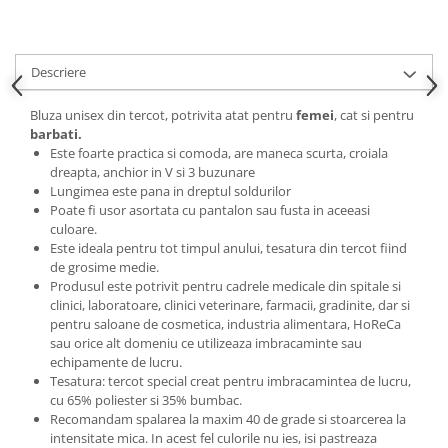
Descriere
Bluza unisex din tercot, potrivita atat pentru
femei
, cat si pentru
barbati.
Este foarte practica si comoda, are maneca scurta, croiala
dreapta, anchior in V si 3 buzunare
Lungimea este pana in dreptul soldurilor
Poate fi usor asortata cu pantalon sau fusta in aceeasi
culoare.
Este ideala pentru tot timpul anului, tesatura din tercot fiind
de grosime medie.
Produsul este potrivit pentru cadrele medicale din spitale si
clinici, laboratoare, clinici veterinare, farmacii, gradinite, dar si
pentru saloane de cosmetica, industria alimentara, HoReCa
sau orice alt domeniu ce utilizeaza imbracaminte sau
echipamente de lucru.
Tesatura: tercot special creat pentru imbracamintea de lucru,
cu 65% poliester si 35% bumbac.
Recomandam spalarea la maxim 40 de grade si stoarcerea la
intensitate mica. In acest fel culorile nu ies, isi pastreaza