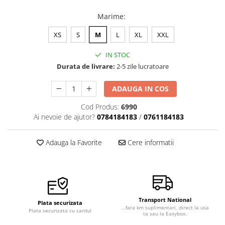
Veste de lucru
Marime
:
Halate medicale polar - unisex
XS
S
M
L
XL
XXL
HoReCa
Sorturi restaurante
IN STOC
Durata de livrare:
2-5 zile lucratoare
Tricouri de lucru
Saboti medicali
ADAUGA IN COS
Bonete
Cod Produs:
6990
ACCESORII
Ai nevoie de ajutor?
0784184183
/
0761184183
Noutati
Adauga la Favorite
Cere informatii
Transport National
Plata securizata
...fara km suplimentari, direct la usa
Plata securizata cu cardul
ta sau la Easybox.