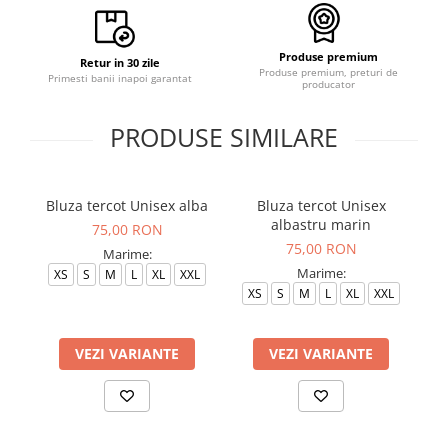
Produse premium
Retur in 30 zile
Produse premium, preturi de
Primesti banii inapoi garantat
producator
PRODUSE SIMILARE
Bluza tercot Unisex alba
Bluza tercot Unisex
B
albastru marin
75,00 RON
75,00 RON
Marime:
Marime:
XS
S
M
L
XL
XXL
S
XS
S
M
L
XL
XXL
VEZI VARIANTE
VEZI VARIANTE