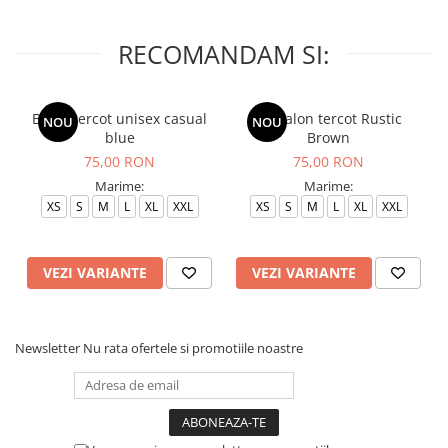
RECOMANDAM SI:
Bluza tercot unisex casual
Pantalon tercot Rustic
NOU
NOU
blue
Brown
75,00 RON
75,00 RON
Marime:
Marime:
XS
S
M
L
XL
XXL
XS
S
M
L
XL
XXL
VEZI VARIANTE
VEZI VARIANTE
Newsletter
Nu rata ofertele si promotiile noastre