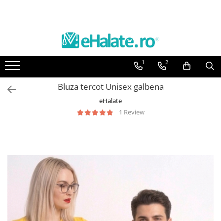
Toate Produsele
Costume Medicale
1
2
Bluze Unisex
Pantaloni Unisex
Bluza tercot Unisex galbena
Costume Unisex
eHalate
Bluze Medicale
1 Review
Bluze unisex cu imprimeuri
Bluze Maria
Bluze medicale uni
Halate medicale
Halate Bianca
Bluze Maria
Halate medicale femei