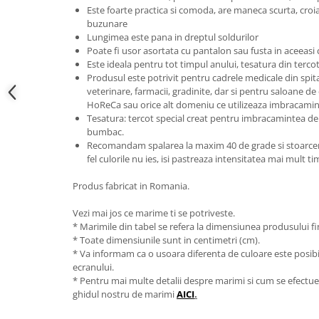
Este foarte practica si comoda, are maneca scurta, croial
buzunare
Lungimea este pana in dreptul soldurilor
Poate fi usor asortata cu pantalon sau fusta in aceeasi 
Este ideala pentru tot timpul anului, tesatura din terco
Produsul este potrivit pentru cadrele medicale din spitale 
veterinare, farmacii, gradinite, dar si pentru saloane de
HoReCa sau orice alt domeniu ce utilizeaza imbracamin
Tesatura: tercot special creat pentru imbracamintea de 
bumbac.
Recomandam spalarea la maxim 40 de grade si stoarcerea
fel culorile nu ies, isi pastreaza intensitatea mai mult t
Produs fabricat in Romania.
Vezi mai jos ce marime ti se potriveste.
* Marimile din tabel se refera la dimensiunea produsului fin
* Toate dimensiunile sunt in centimetri (cm).
* Va informam ca o usoara diferenta de culoare este posibila
ecranului.
* Pentru mai multe detalii despre marimi si cum se efectue
ghidul nostru de marimi
AICI
.