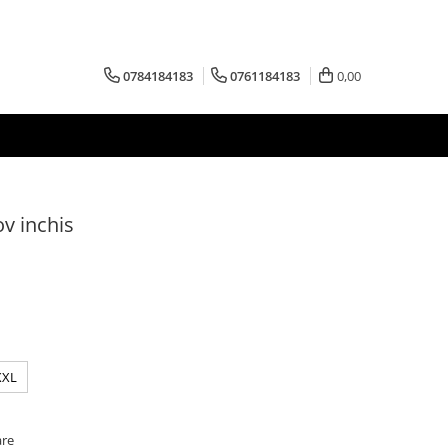
0784184183
0761184183
0,00
v inchis
XXL
are