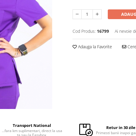
ADAUG
Cod Produs:
16799
Ai nevoie d
Adauga la Favorite
Cere 
Transport National
Retur in 30 zile
...fara km suplimentari, direct la usa
Primesti banii inapoi ga
ta sau la Easybox.