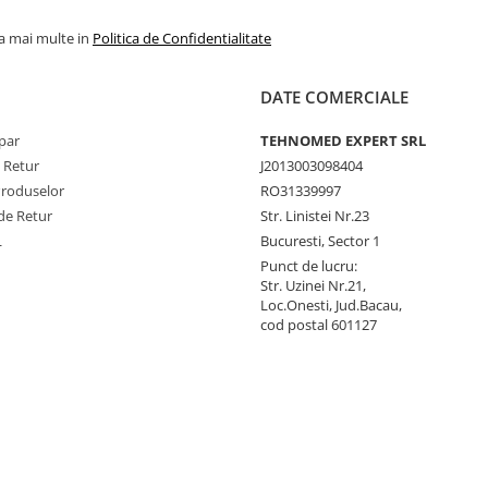
la mai multe in
Politica de Confidentialitate
DATE COMERCIALE
par
TEHNOMED EXPERT SRL
e Retur
J2013003098404
Produselor
RO31339997
de Retur
Str. Linistei Nr.23
L
Bucuresti, Sector 1
Punct de lucru:
Str. Uzinei Nr.21,
Loc.Onesti, Jud.Bacau,
cod postal 601127