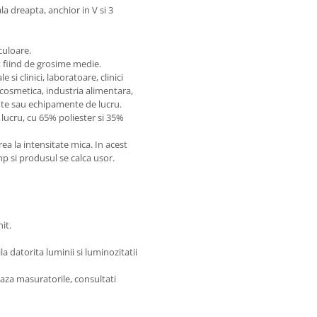
a dreapta, anchior in V si 3
culoare.
t fiind de grosime medie.
si clinici, laboratoare, clinici
 cosmetica, industria alimentara,
te sau echipamente de lucru.
lucru, cu 65% poliester si 35%
 la intensitate mica. In acest
imp si produsul se calca usor.
it.
 datorita luminii si luminozitatii
aza masuratorile, consultati