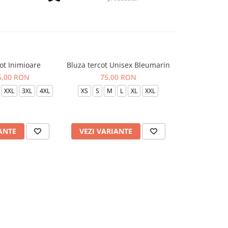
ot Inimioare
Bluza tercot Unisex Bleumarin
Bluza terc
85,00 RON
75,00 RON
75
XXL
3XL
4XL
XS
S
M
L
XL
XXL
XS
S
ANTE
VEZI VARIANTE
VEZI VAR