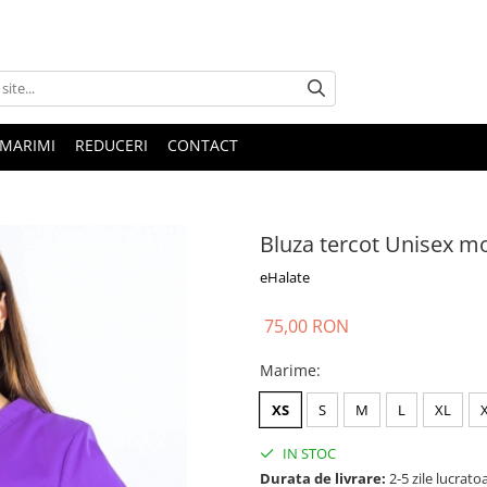
 MARIMI
REDUCERI
CONTACT
Bluza tercot Unisex mo
eHalate
75,00 RON
Marime
:
XS
S
M
L
XL
IN STOC
Durata de livrare:
2-5 zile lucrato