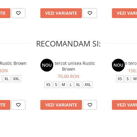
NTE
VEZI VARIANTE
VEZI VAR
RECOMANDAM SI:
 Rustic Brown
Bluza tercot unisex Rustic
Costum terc
NOU
NOU
Brown
 RON
150
75,00 RON
XL
XXL
XS
S
M
XS
S
M
L
XL
XXL
NTE
VEZI VARIANTE
VEZI VAR