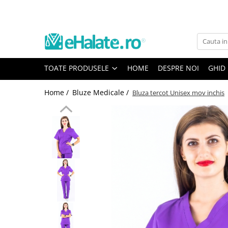
Toate Produsele
Costume Medicale
TOATE PRODUSELE
HOME
DESPRE NOI
GHID
Bluze Unisex
Pantaloni Unisex
Home /
Bluze Medicale /
Bluza tercot Unisex mov inchis
Costume Unisex
Bluze Medicale
Bluze unisex cu imprimeuri
Bluze Maria
Bluze medicale uni
Halate medicale
Halate Bianca
Bluze Maria
Halate medicale femei