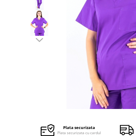
Halate medicale barbati
Halate medicale P2 cu fluturas
Halate medicale cu nasturi
Halate medicale cu fermoar
Halate medicale polar - unisex
Halate medicale albe
Fuste, Sarafane
Sarafane Mira
Fuste medicale
Sarafane medicale
Veste, Jachete
Veste de lucru
Distribuie
Jachete de lucru
pe
Articole din Polar
Facebook
Plata securizata
Jachete de lucru
Plata securizata cu cardul