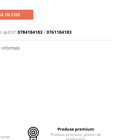
A IN COS
e ajutor?
0784184183
/
0761184183
informatii
Produse premium
Produse premium, preturi de
rantat
producator