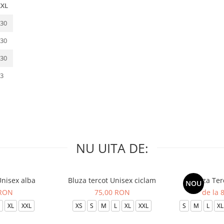
XXL
30
30
30
3
NU UITA DE:
Unisex alba
Bluza tercot Unisex ciclam
Bluza Ter
NOU
 RON
75,00 RON
de la 
XL
XXL
XS
S
M
L
XL
XXL
S
M
L
XL