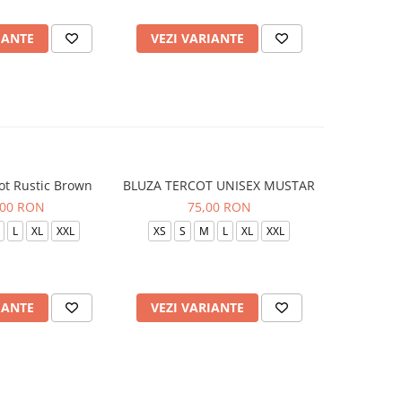
IANTE
VEZI VARIANTE
VEZI 
ot Rustic Brown
BLUZA TERCOT UNISEX MUSTAR
BLUZA TE
,00 RON
75,00 RON
L
XL
XXL
XS
S
M
L
XL
XXL
XS
S
IANTE
VEZI VARIANTE
VEZI 