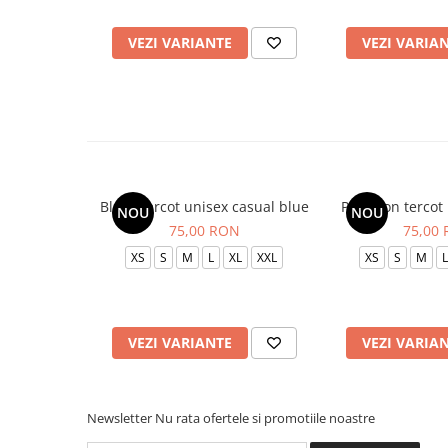
VEZI VARIANTE
VEZI VARIA
Bluza tercot unisex casual blue
Pantalon tercot
NOU
NOU
75,00 RON
75,00
XS
S
M
L
XL
XXL
XS
S
M
L
VEZI VARIANTE
VEZI VARIA
Newsletter
Nu rata ofertele si promotiile noastre