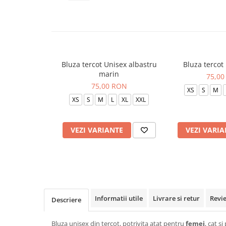
Veste de lucru
Halate medicale polar - unisex
HoReCa
Sorturi restaurante
Bluza tercot Unisex albastru
Bluza tercot
Tricouri de lucru
marin
75,00
Saboti medicali
75,00 RON
XS
S
M
Bonete
XS
S
M
L
XL
XXL
ACCESORII
Noutati
VEZI VARIANTE
VEZI VARIA
Informatii utile
Livrare si retur
Revi
Descriere
Bluza unisex din tercot, potrivita atat pentru
femei
, cat s