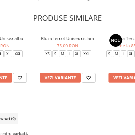
PRODUSE SIMILARE
 Unisex alba
Bluza tercot Unisex ciclam
Bluza Terc
NOU
 RON
75,00 RON
de la 
L
XL
XXL
XS
S
M
L
XL
XXL
S
M
L
XL
NTE
VEZI VARIANTE
VEZI VARI
ew-uri
(0)
i pentru
barbati.