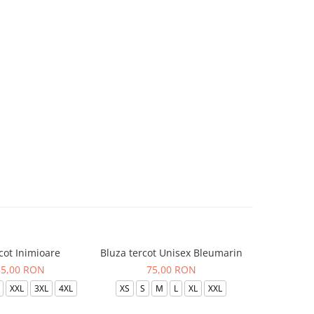
cot Inimioare
Bluza tercot Unisex Bleumarin
Bluza t
85,00 RON
75,00 RON
XXL
3XL
4XL
XS
S
M
L
XL
XXL
XS
S