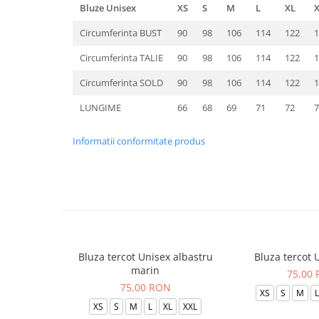
Bluze Unisex
XS
S
M
L
XL
Circumferinta BUST
90
98
106
114
122
1
Circumferinta TALIE
90
98
106
114
122
1
Circumferinta SOLD
90
98
106
114
122
1
LUNGIME
66
68
69
71
72
7
Informatii conformitate produs
Bluza tercot Unisex albastru
Bluza tercot 
marin
75,00
75,00 RON
XS
S
M
L
XS
S
M
L
XL
XXL