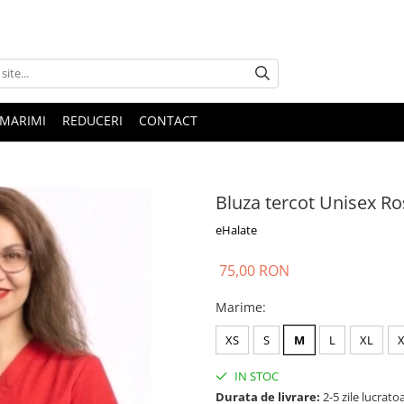
 MARIMI
REDUCERI
CONTACT
Bluza tercot Unisex Ro
eHalate
75,00 RON
Marime
:
XS
S
M
L
XL
IN STOC
Durata de livrare:
2-5 zile lucrato