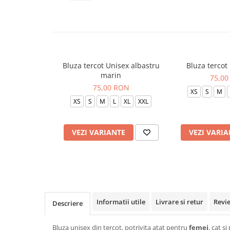
Veste de lucru
Halate medicale polar - unisex
HoReCa
Sorturi restaurante
Bluza tercot Unisex albastru
Bluza tercot
Tricouri de lucru
marin
75,00
Saboti medicali
75,00 RON
XS
S
M
Bonete
XS
S
M
L
XL
XXL
ACCESORII
Noutati
VEZI VARIANTE
VEZI VARIA
Informatii utile
Livrare si retur
Revi
Descriere
Bluza unisex din tercot, potrivita atat pentru
femei
, cat s