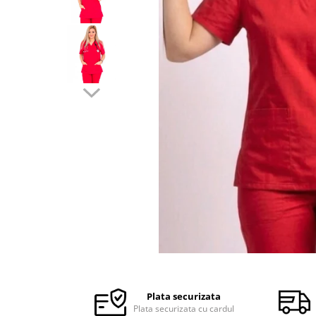
Halate medicale barbati
Halate medicale P2 cu fluturas
Halate medicale cu nasturi
Halate medicale cu fermoar
Halate medicale polar - unisex
Halate medicale albe
Fuste, Sarafane
Sarafane Mira
Fuste medicale
Sarafane medicale
Veste, Jachete
Veste de lucru
Distribuie
Jachete de lucru
pe
Articole din Polar
Facebook
Plata securizata
Jachete de lucru
Plata securizata cu cardul