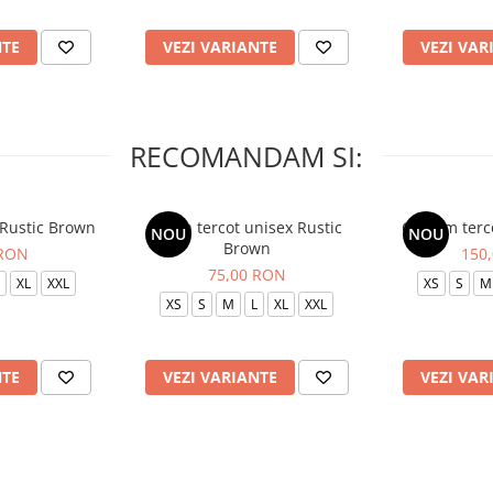
NTE
VEZI VARIANTE
VEZI VAR
RECOMANDAM SI:
 Rustic Brown
Bluza tercot unisex Rustic
Costum terc
NOU
NOU
Brown
 RON
150
75,00 RON
XL
XXL
XS
S
M
XS
S
M
L
XL
XXL
NTE
VEZI VARIANTE
VEZI VAR