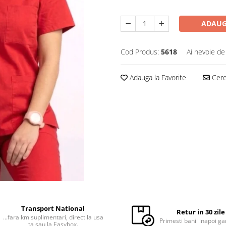
ADAUG
Cod Produs:
5618
Ai nevoie de
Adauga la Favorite
Cere 
Transport National
Retur in 30 zile
...fara km suplimentari, direct la usa
Primesti banii inapoi ga
ta sau la Easybox.