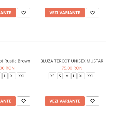
IANTE
VEZI VARIANTE
VEZI 
ot Rustic Brown
BLUZA TERCOT UNISEX MUSTAR
BLUZA TE
,00 RON
75,00 RON
L
XL
XXL
XS
S
M
L
XL
XXL
XS
S
IANTE
VEZI VARIANTE
VEZI 