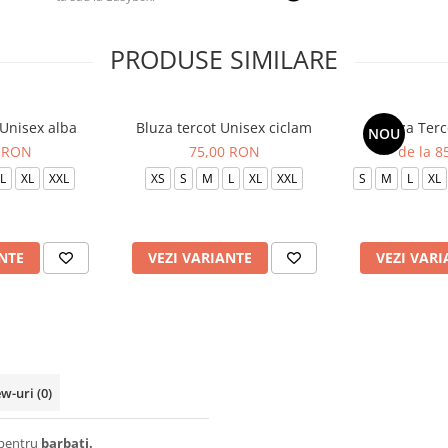
PRODUSE SIMILARE
 Unisex alba
Bluza tercot Unisex ciclam
Bluza Terc
NOU
 RON
75,00 RON
de la 
L
XL
XXL
XS
S
M
L
XL
XXL
S
M
L
XL
NTE
VEZI VARIANTE
VEZI VARI
ew-uri
(0)
i pentru
barbati.