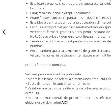
Este foarte practica si comoda, are maneca scurta, croial
buzunare
Lungimea este pana in dreptul soldurilor
Poate fi usor asortata cu pantalon sau fusta in aceeasi 
Este ideala pentru tot timpul anului, tesatura din terco
Produsul este potrivit pentru cadrele medicale din spitale 
veterinare, farmacii, gradinite, dar si pentru saloane de
HoReCa sau orice alt domeniu ce utilizeaza imbracamin
Tesatura: tercot special creat pentru imbracamintea de 
bumbac.
Recomandam spalarea la maxim 40 de grade si stoarcerea
fel culorile nu ies, isi pastreaza intensitatea mai mult t
Produs fabricat in Romania.
Vezi mai jos ce marime ti se potriveste.
* Marimile din tabel se refera la dimensiunea produsului fin
* Toate dimensiunile sunt in centimetri (cm).
* Va informam ca o usoara diferenta de culoare este posibila
ecranului.
* Pentru mai multe detalii despre marimi si cum se efectue
ghidul nostru de marimi
AICI
.