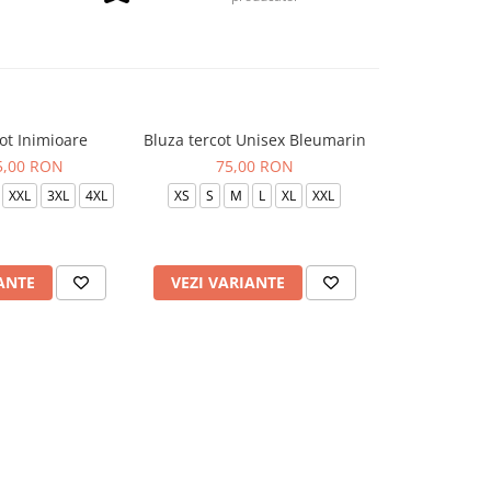
ot Inimioare
Bluza tercot Unisex Bleumarin
Bluza terc
85,00 RON
75,00 RON
75
XXL
3XL
4XL
XS
S
M
L
XL
XXL
XS
S
ANTE
VEZI VARIANTE
VEZI VAR