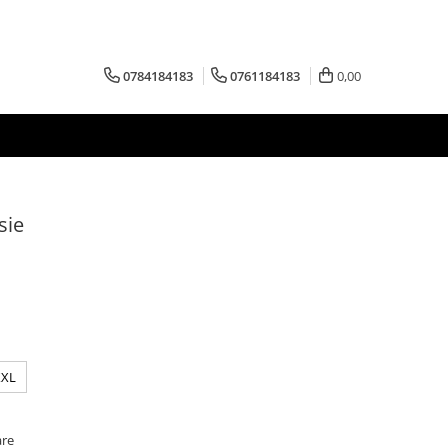
0784184183
0761184183
0,00
sie
XXL
are