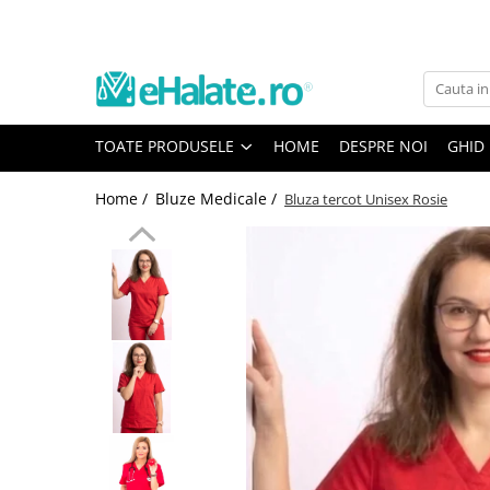
Toate Produsele
Costume Medicale
TOATE PRODUSELE
HOME
DESPRE NOI
GHID
Bluze Unisex
Pantaloni Unisex
Home /
Bluze Medicale /
Bluza tercot Unisex Rosie
Costume Unisex
Bluze Medicale
Bluze unisex cu imprimeuri
Bluze Maria
Bluze medicale uni
Halate medicale
Halate Bianca
Bluze Maria
Halate medicale femei