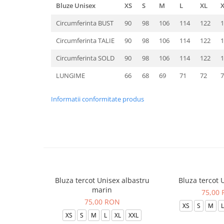
Bluze Unisex
XS
S
M
L
XL
Circumferinta BUST
90
98
106
114
122
1
Circumferinta TALIE
90
98
106
114
122
1
Circumferinta SOLD
90
98
106
114
122
1
LUNGIME
66
68
69
71
72
7
Informatii conformitate produs
Bluza tercot Unisex albastru
Bluza tercot 
marin
75,00
75,00 RON
XS
S
M
L
XS
S
M
L
XL
XXL