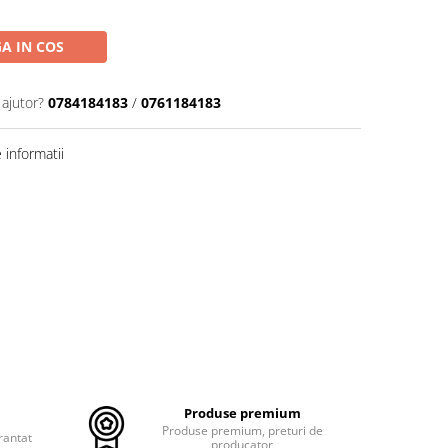
A IN COS
 ajutor?
0784184183
/
0761184183
informatii
Produse premium
Produse premium, preturi de
rantat
producator