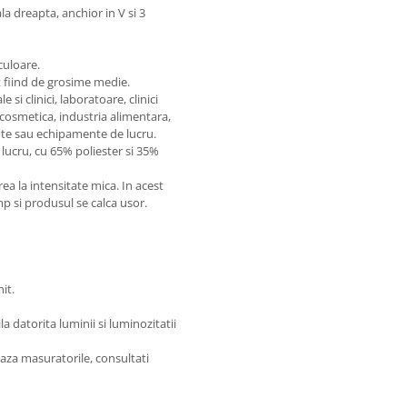
a dreapta, anchior in V si 3
culoare.
t fiind de grosime medie.
si clinici, laboratoare, clinici
 cosmetica, industria alimentara,
te sau echipamente de lucru.
lucru, cu 65% poliester si 35%
 la intensitate mica. In acest
imp si produsul se calca usor.
it.
 datorita luminii si luminozitatii
aza masuratorile, consultati