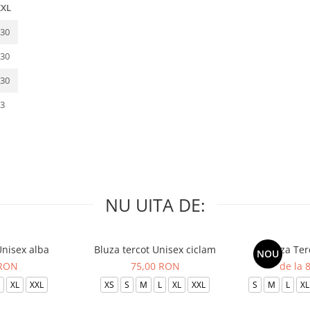
XXL
30
30
30
3
NU UITA DE:
Unisex alba
Bluza tercot Unisex ciclam
Bluza Ter
NOU
 RON
75,00 RON
de la 
XL
XXL
XS
S
M
L
XL
XXL
S
M
L
XL