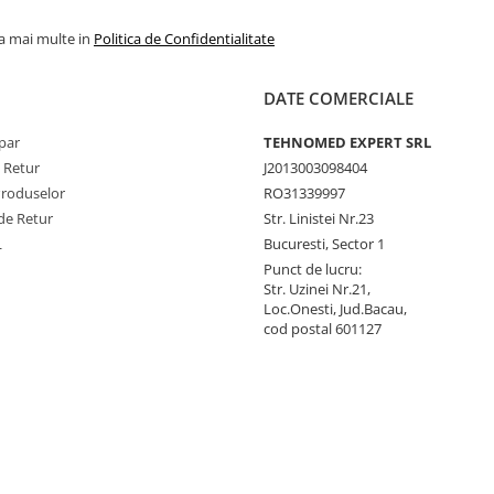
la mai multe in
Politica de Confidentialitate
DATE COMERCIALE
par
TEHNOMED EXPERT SRL
e Retur
J2013003098404
Produselor
RO31339997
de Retur
Str. Linistei Nr.23
L
Bucuresti, Sector 1
Punct de lucru:
Str. Uzinei Nr.21,
Loc.Onesti, Jud.Bacau,
cod postal 601127