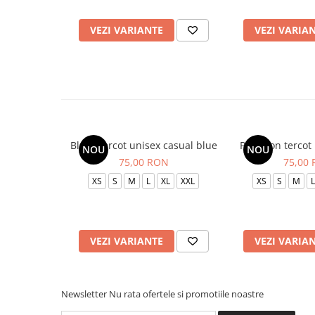
VEZI VARIANTE
VEZI VARIA
Bluza tercot unisex casual blue
Pantalon tercot
NOU
NOU
75,00 RON
75,00
XS
S
M
L
XL
XXL
XS
S
M
L
VEZI VARIANTE
VEZI VARIA
Newsletter
Nu rata ofertele si promotiile noastre