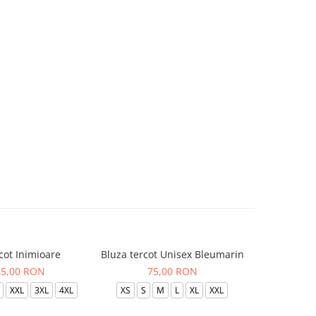
cot Inimioare
Bluza tercot Unisex Bleumarin
Bluza t
85,00 RON
75,00 RON
XXL
3XL
4XL
XS
S
M
L
XL
XXL
XS
S