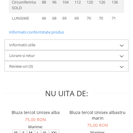
Circumferinta
88
96
104
112
120
126
136
142
SOLD
LUNGIME
66
68
69
69
70
70
71
72
Informatii conformitate produs
Informatii utile
Livrare si retur
Review-uri
(0)
NU UITA DE:
Bluza tercot Unisex alba
Bluza tercot Unisex albastru
marin
75,00 RON
75,00 RON
Marime:
Marime:
XS
S
M
L
XL
XXL