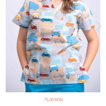
Halate medicale barbati
Halate medicale P2 cu fluturas
Halate medicale cu nasturi
Halate medicale cu fermoar
Halate medicale polar - unisex
Halate medicale albe
Fuste, Sarafane
Sarafane Mira
Fuste medicale
Sarafane medicale
Veste, Jachete
Veste de lucru
Jachete de lucru
Articole din Polar
75,00 RON
Jachete de lucru