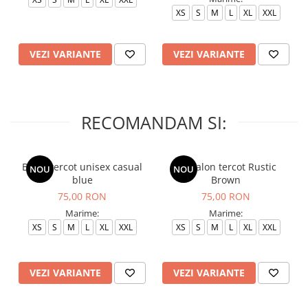
XS
S
M
L
XL
XXL
VEZI VARIANTE
VEZI VARIANTE
RECOMANDAM SI:
Bluza tercot unisex casual
Pantalon tercot Rustic
NOU
NOU
blue
Brown
75,00 RON
75,00 RON
Marime:
Marime:
XS
S
M
L
XL
XXL
XS
S
M
L
XL
XXL
VEZI VARIANTE
VEZI VARIANTE