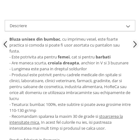
Descriere
Bluza unisex din bumbac
, cu imprimeu vesel, este foarte
practica si comoda si poate fi usor asortata cu pantalon sau
fusta.
- Este potrivita ata pentru
femei
, cat si pentru
barbati
- Are maneca scurta,
croiala dreapta
, anchior in V si 3 buzunare
- Lungimea este pana in dreptul soldurilor
- Produsul este potrivit pentru cadrele medicale din spitale si
clinici, laboratoare, clinici veterinare, farmacii, gradinite, dar si
pentru saloane de cosmetica, industria alimentara, HoReCa sau
orice alt domeniu ce utilizeaza imbracaminte sau echipamente de
lucru
- Tesatura: bumbac 100%, este subtire si poate avea grosime intre
110-130 gr/mp
- Recomandam spalarea la maxim 30 de grade si
stoarcerea la
intensitate mica.
In acest fel culorile nu ies, isi pastreaza
intensitatea mai mult timp si produsul se calca usor.
Produs fabricat in Romania.