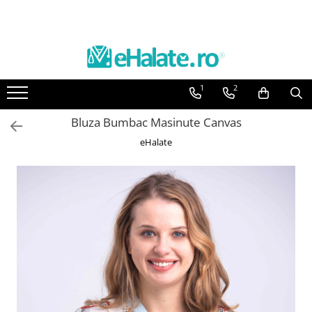
Toate Produsele
Costume Medicale
1
2
Bluze Unisex
Pantaloni Unisex
Bluza Bumbac Masinute Canvas
Costume Unisex
eHalate
Bluze Medicale
Bluze unisex cu imprimeuri
Bluze Maria
Bluze medicale uni
Halate medicale
Halate Bianca
Bluze Maria
Halate medicale femei