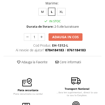
Marime
:
Veste de lucru
Halate medicale polar - unisex
M
L
XL
HoReCa
IN STOC
Sorturi restaurante
Durata de livrare:
2-5 zile lucratoare
Tricouri de lucru
ADAUGA IN COS
Saboti medicali
Cod Produs:
EH-1312-L
Bonete
Ai nevoie de ajutor?
0784184183
/
0761184183
ACCESORII
Noutati
Adauga la Favorite
Cere informatii
Transport National
Plata securizata
...fara km suplimentari, direct la usa
Plata securizata cu cardul
ta sau la Easybox.