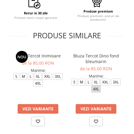
Produse premium
Retur in 30 zile
Produse premium, preturi de
Primesti banii inapoi garantat
producator
PRODUSE SIMILARE
Bluza Tercot Inimioare
Bluza Tercot Dino fond
NOU
bleumarin
de la 85,00 RON
de la 85,00 RON
Marime:
Marime:
S
M
L
XL
XXL
3XL
S
M
L
XL
XXL
3XL
4XL
4XL
VEZI VARIANTE
VEZI VARIANTE