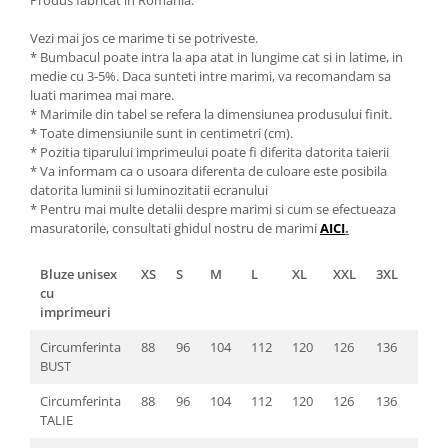
Vezi mai jos ce marime ti se potriveste.
* Bumbacul poate intra la apa atat in lungime cat si in latime, in
medie cu 3-5%. Daca sunteti intre marimi, va recomandam sa
luati marimea mai mare.
* Marimile din tabel se refera la dimensiunea produsului finit.
* Toate dimensiunile sunt in centimetri (cm).
* Pozitia tiparului imprimeului poate fi diferita datorita taierii
* Va informam ca o usoara diferenta de culoare este posibila
datorita luminii si luminozitatii ecranului
* Pentru mai multe detalii despre marimi si cum se efectueaza
masuratorile, consultati ghidul nostru de marimi
AICI
.
Bluze unisex
XS
S
M
L
XL
XXL
3XL
4XL
cu
imprimeuri
Circumferinta
88
96
104
112
120
126
136
142
BUST
Circumferinta
88
96
104
112
120
126
136
142
TALIE