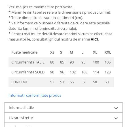
Vezi mai jos ce marime ti se potriveste.
* Marimile din tabel se refera la dimensiunea produsului finit.
* Toate dimensiunile sunt in centimetri (cm).
* Va informam ca o usoara diferenta de culoare este posibila
datorita luminii si luminozitatii ecranului.
* Pentru mai multe detalii despre marimi si cum se efectueaza
masuratorile, consultati ghidul nostru de marimi
AICI
.
Fuste medicale
XS
S
M
L
XL
XXL
Circumferinta TALIE
80
85
90
95
100
105
Circumferinta SOLD
90
96
102
108
114
120
LUNGIME
52
53
55
57
58
60
Informatii conformitate produs
Informatii utile
Livrare si retur