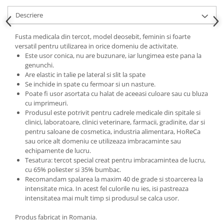
Descriere
Fusta medicala din tercot, model deosebit, feminin si foarte
versatil pentru utilizarea in orice domeniu de activitate.
Este usor conica, nu are buzunare, iar lungimea este pana la
genunchi.
Are elastic in talie pe lateral si slit la spate
Se inchide in spate cu fermoar si un nasture.
Poate fi usor asortata cu halat de aceeasi culoare sau cu bluza
cu imprimeuri.
Produsul este potrivit pentru cadrele medicale din spitale si
clinici, laboratoare, clinici veterinare, farmacii, gradinite, dar si
pentru saloane de cosmetica, industria alimentara, HoReCa
sau orice alt domeniu ce utilizeaza imbracaminte sau
echipamente de lucru.
Tesatura: tercot special creat pentru imbracamintea de lucru,
cu 65% poliester si 35% bumbac.
Recomandam spalarea la maxim 40 de grade si stoarcerea la
intensitate mica. In acest fel culorile nu ies, isi pastreaza
intensitatea mai mult timp si produsul se calca usor.
Produs fabricat in Romania.