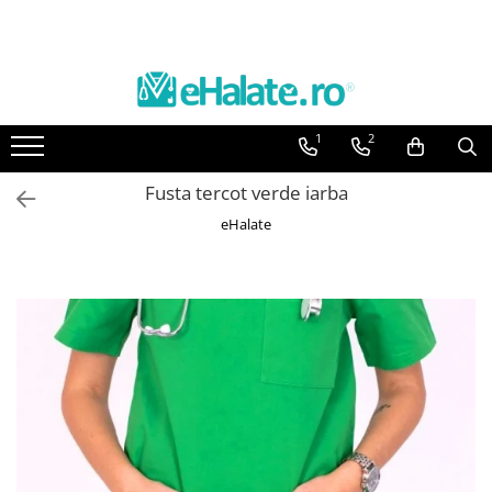
Toate Produsele
Costume Medicale
1
2
Bluze Unisex
Pantaloni Unisex
Fusta tercot verde iarba
Costume Unisex
eHalate
Bluze Medicale
Bluze unisex cu imprimeuri
Bluze Maria
Bluze medicale uni
Halate medicale
Halate Bianca
Bluze Maria
Halate medicale femei