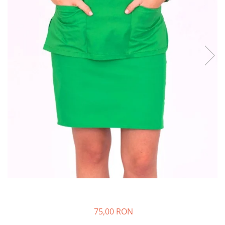
Halate medicale barbati
Halate medicale P2 cu fluturas
Halate medicale cu nasturi
Halate medicale cu fermoar
Halate medicale polar - unisex
Halate medicale albe
Fuste, Sarafane
Sarafane Mira
Fuste medicale
Sarafane medicale
Veste, Jachete
Veste de lucru
Jachete de lucru
Articole din Polar
75,00 RON
Jachete de lucru