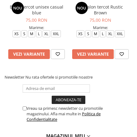
Bluza tercot unisex casual
Pantalon tercot Rustic
NOU
NOU
blue
Brown
75,00 RON
75,00 RON
Marime:
Marime:
XS
S
M
L
XL
XXL
XS
S
M
L
XL
XXL
VEZI VARIANTE
VEZI VARIANTE
Newsletter
Nu rata ofertele si promotiile noastre
Vreau sa primesc newsletter cu promotiile
magazinului. Afla mai multe in
Politica de
Confidentialitate
MAGAZINUL MEU