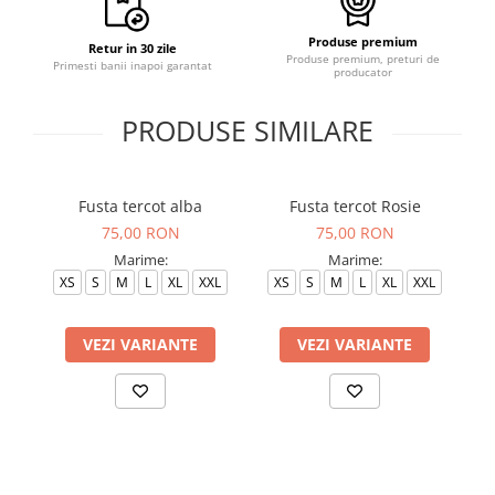
Produse premium
Retur in 30 zile
Produse premium, preturi de
Primesti banii inapoi garantat
producator
PRODUSE SIMILARE
Fusta tercot alba
Fusta tercot Rosie
75,00 RON
75,00 RON
Marime:
Marime:
XS
S
M
L
XL
XXL
XS
S
M
L
XL
XXL
VEZI VARIANTE
VEZI VARIANTE