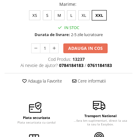
Marime
:
Veste de lucru
Halate medicale polar - unisex
XS
S
M
L
XL
XXL
HoReCa
IN STOC
Sorturi restaurante
Durata de livrare:
2-5 zile lucratoare
Tricouri de lucru
ADAUGA IN COS
Saboti medicali
Cod Produs:
13237
Bonete
Ai nevoie de ajutor?
0784184183
/
0761184183
ACCESORII
Noutati
Adauga la Favorite
Cere informatii
Transport National
Plata securizata
...fara km suplimentari, direct la usa
Plata securizata cu cardul
ta sau la Easybox.