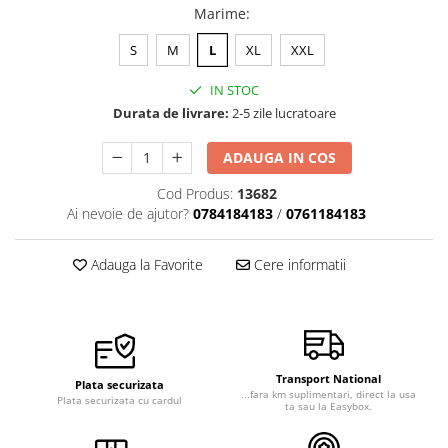
Marime
:
S
M
L
XL
XXL
IN STOC
Durata de livrare:
2-5 zile lucratoare
ADAUGA IN COS
Cod Produs:
13682
Ai nevoie de ajutor?
0784184183
/
0761184183
Adauga la Favorite
Cere informatii
Transport National
Plata securizata
...fara km suplimentari, direct la usa
Plata securizata cu cardul
ta sau la Easybox.