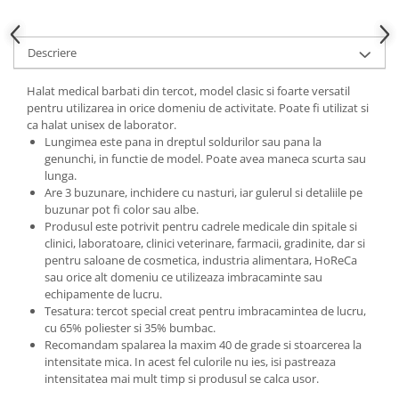
Descriere
Halat medical barbati din tercot, model clasic si foarte versatil
pentru utilizarea in orice domeniu de activitate. Poate fi utilizat si
ca halat unisex de laborator.
Lungimea este pana in dreptul soldurilor sau pana la
genunchi, in functie de model. Poate avea maneca scurta sau
lunga.
Are 3 buzunare, inchidere cu nasturi, iar gulerul si detaliile pe
buzunar pot fi color sau albe.
Produsul este potrivit pentru cadrele medicale din spitale si
clinici, laboratoare, clinici veterinare, farmacii, gradinite, dar si
pentru saloane de cosmetica, industria alimentara, HoReCa
sau orice alt domeniu ce utilizeaza imbracaminte sau
echipamente de lucru.
Tesatura: tercot special creat pentru imbracamintea de lucru,
cu 65% poliester si 35% bumbac.
Recomandam spalarea la maxim 40 de grade si stoarcerea la
intensitate mica. In acest fel culorile nu ies, isi pastreaza
intensitatea mai mult timp si produsul se calca usor.