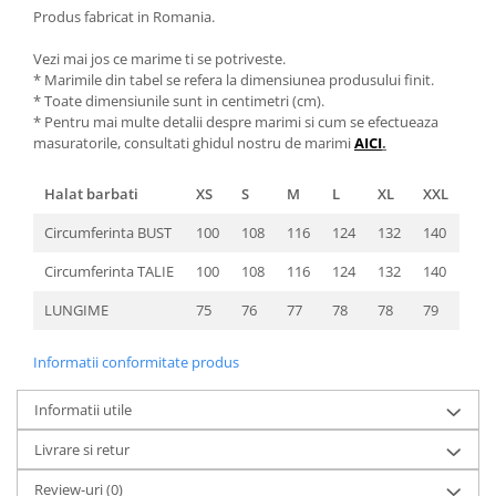
Produs fabricat in Romania.
Vezi mai jos ce marime ti se potriveste.
* Marimile din tabel se refera la dimensiunea produsului finit.
* Toate dimensiunile sunt in centimetri (cm).
* Pentru mai multe detalii despre marimi si cum se efectueaza
masuratorile, consultati ghidul nostru de marimi
AICI
.
Halat barbati
XS
S
M
L
XL
XXL
Circumferinta BUST
100
108
116
124
132
140
Circumferinta TALIE
100
108
116
124
132
140
LUNGIME
75
76
77
78
78
79
Informatii conformitate produs
Informatii utile
Livrare si retur
Review-uri
(0)