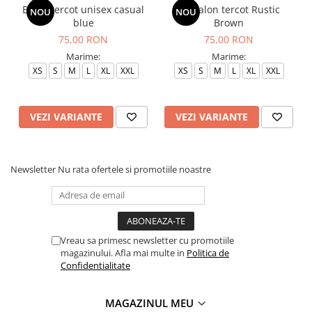
Bluza tercot unisex casual
Pantalon tercot Rustic
NOU
NOU
blue
Brown
75,00 RON
75,00 RON
Marime:
Marime:
XS
S
M
L
XL
XXL
XS
S
M
L
XL
XXL
VEZI VARIANTE
VEZI VARIANTE
Newsletter
Nu rata ofertele si promotiile noastre
Vreau sa primesc newsletter cu promotiile
magazinului. Afla mai multe in
Politica de
Confidentialitate
MAGAZINUL MEU