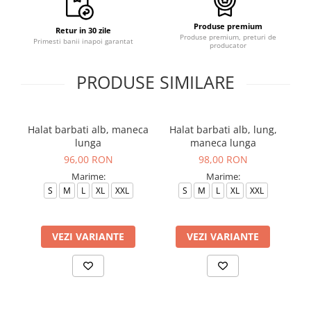
Produse premium
Retur in 30 zile
Produse premium, preturi de
Primesti banii inapoi garantat
producator
PRODUSE SIMILARE
Halat barbati alb, maneca
Halat barbati alb, lung,
Ha
lunga
maneca lunga
96,00 RON
98,00 RON
Marime:
Marime:
S
M
L
XL
XXL
S
M
L
XL
XXL
VEZI VARIANTE
VEZI VARIANTE