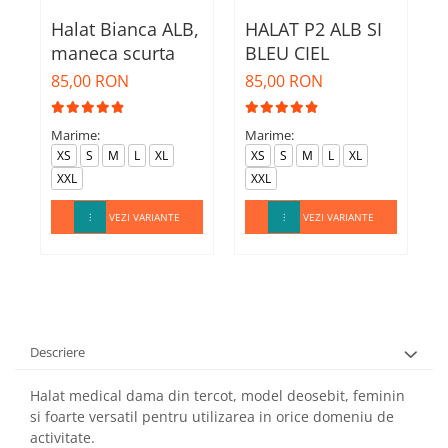
Halat Bianca ALB,
HALAT P2 ALB SI
H
maneca scurta
BLEU CIEL
85,00 RON
85,00 RON
8
M
Marime:
Marime:
XS
S
M
L
XL
XS
S
M
L
XL
XXL
XXL
VEZI VARIANTE
VEZI VARIANTE
Descriere
Halat medical dama din tercot, model deosebit, feminin
si foarte versatil pentru utilizarea in orice domeniu de
activitate.