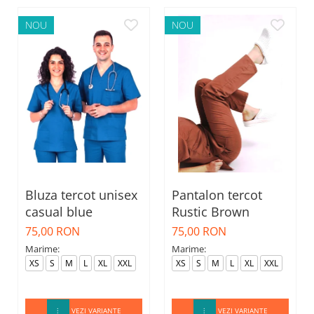
NOU
NOU
Bluza tercot unisex
Pantalon tercot
casual blue
Rustic Brown
75,00 RON
75,00 RON
Marime:
Marime:
XS
S
M
L
XL
XXL
XS
S
M
L
XL
XXL
VEZI VARIANTE
VEZI VARIANTE