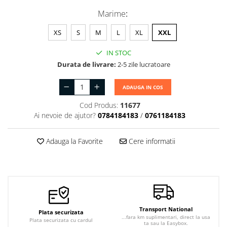
Marime
:
XS
S
M
L
XL
XXL
IN STOC
Durata de livrare:
2-5 zile lucratoare
ADAUGA IN COS
Cod Produs:
11677
Ai nevoie de ajutor?
0784184183
/
0761184183
Adauga la Favorite
Cere informatii
Transport National
Plata securizata
...fara km suplimentari, direct la usa
Plata securizata cu cardul
ta sau la Easybox.