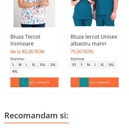
Bluza Tercot
Bluza tercot Unisex
Inimioare
albastru marin
de la 85,00 RON
75,00 RON
Marime:
Marime:
S
M
L
XL
XXL
3XL
XS
S
M
L
XL
XXL
4XL
VEZI VARIANTE
VEZI VARIANTE
Recomandam si: