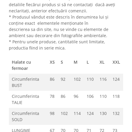
detaliile fiecărui produs si să ne contactați dacă aveți
neclaritați, anterior efectuării comenzii.
* Produsul vândut este descris în denumirea lui și
conține exact elementele menționate în
descrierea sa din site, nu se vinde cu elemente de
ambient sau decorare din fotografiile ambientale.
* Pentru unele produse, cantitatile sunt limitate,
productia fiind in serie mica.
Halate cu
XS
S
M
L
XL
XXL
fermoar
Circumferinta
86
92
102
110
116
124
BUST
Circumferinta
78
86
96
106
110
118
TALIE
Circumferinta
98
102
114
124
130
132
SOLD
LUNGIME
67
70
70
71
72
73