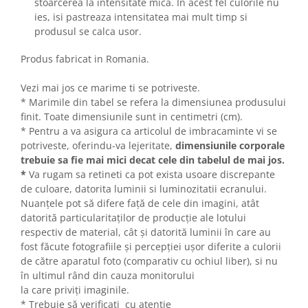
stoarcerea la intensitate mica. In acest fel culorile nu
ies, isi pastreaza intensitatea mai mult timp si
produsul se calca usor.
Produs fabricat in Romania.
Vezi mai jos ce marime ti se potriveste.
* Marimile din tabel se refera la dimensiunea produsului
finit. Toate dimensiunile sunt in centimetri (cm).
* Pentru a va asigura ca articolul de imbracaminte vi se
potriveste, oferindu-va lejeritate,
dimensiunile corporale
trebuie sa fie mai mici decat cele din tabelul de mai jos.
*
Va rugam sa retineti ca pot exista usoare discrepante
de culoare, datorita luminii si luminozitatii ecranului.
Nuanțele pot să difere față de cele din imagini, atât
datorită particularitaților de producție ale lotului
respectiv de material, cât și datorită luminii în care au
fost făcute fotografiile și percepției ușor diferite a culorii
de către aparatul foto (comparativ cu ochiul liber), si nu
în ultimul rând din cauza monitorului
la care priviți imaginile.
* Trebuie să verificați cu atenție