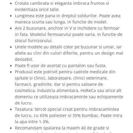
Croiala cambrata si eleganta imbraca frumos si
evidentiaza orice talie.
Lungimea este pana in dreptul soldurilor. Poate avea
maneca scurta sau lunga, in functie de model.
Are 2 buzunare, anchior in V si inchidere cu fermoar
in fata. Modelul fermoarului poate varia, in functie de
stocul furnizorului.
Unele modele au detalii color pe buzunar si umar, iar
altele au clini din culori diferite, pentru un design mai
deosebit.
Poate fi usor de asortat cu pantalon sau fusta.
Produsul este potrivit pentru cadrele medicale din
spitale si clinici, laboratoare, clinici veterinare,
farmacii, gradinite, dar si pentru saloane de
cosmetica, industria alimentara, HoReCa sau orice alt
domeniu ce utilizeaza imbracaminte sau echipamente
de lucru.
Tesatura: tercot special creat pentru imbracamintea
de lucru, cu 65% poliester si 35% bumbac. Poate intra
la apa intre 1-3%.
Recomandam spalarea la maxim 40 de grade si