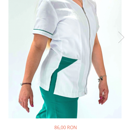
Halate medicale barbati
Halate medicale P2 cu fluturas
Halate medicale cu nasturi
Halate medicale cu fermoar
Halate medicale polar - unisex
Halate medicale albe
Fuste, Sarafane
Sarafane Mira
Fuste medicale
Sarafane medicale
Veste, Jachete
Veste de lucru
Jachete de lucru
Articole din Polar
Jachete de lucru
86,00 RON