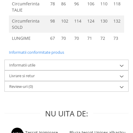
Circumferinta
78
86
96
106
110
118
TALIE
Circumferinta
98
102
114
124
130
132
SOLD
LUNGIME
67
70
70
71
72
73
Informatii conformitate produs
Informatii utile
Livrare si retur
Review-uri
(0)
NU UITA DE:
Bluza Tercot Inimioare
Bluza tercot Unisex albastru