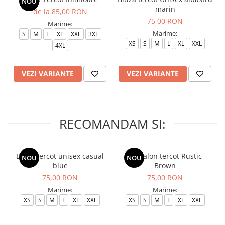
NOU
marin
de la 85,00 RON
75,00 RON
Marime:
Marime:
S
M
L
XL
XXL
3XL
XS
S
M
L
XL
XXL
4XL
VEZI VARIANTE
VEZI VARIANTE
RECOMANDAM SI:
Bluza tercot unisex casual
Pantalon tercot Rustic
NOU
NOU
blue
Brown
75,00 RON
75,00 RON
Marime:
Marime:
XS
S
M
L
XL
XXL
XS
S
M
L
XL
XXL