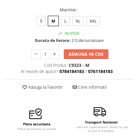
Veste de lucru
Marime
:
Halate medicale polar - unisex
S
M
L
XL
XXL
HoReCa
Sorturi restaurante
IN STOC
Durata de livrare:
2-5 zile lucratoare
Tricouri de lucru
Saboti medicali
ADAUGA IN COS
Bonete
Cod Produs:
C9323 - M
ACCESORII
Ai nevoie de ajutor?
0784184183
/
0761184183
Noutati
Adauga la Favorite
Cere informatii
Transport National
Plata securizata
...fara km suplimentari, direct la usa
Plata securizata cu cardul
ta sau la Easybox.