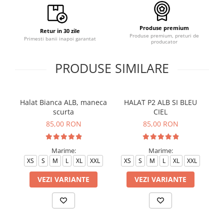
Produse premium
Retur in 30 zile
Produse premium, preturi de
Primesti banii inapoi garantat
producator
PRODUSE SIMILARE
Halat Bianca ALB, maneca
HALAT P2 ALB SI BLEU
H
scurta
CIEL
85,00 RON
85,00 RON
Marime:
Marime:
XS
S
M
L
XL
XXL
XS
S
M
L
XL
XXL
VEZI VARIANTE
VEZI VARIANTE