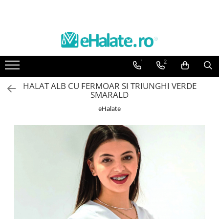
Toate Produsele
Costume Medicale
1
2
Bluze Unisex
Pantaloni Unisex
HALAT ALB CU FERMOAR SI TRIUNGHI VERDE
SMARALD
Costume Unisex
eHalate
Bluze Medicale
Bluze unisex cu imprimeuri
Bluze Maria
Bluze medicale uni
Halate medicale
Halate Bianca
Bluze Maria
Halate medicale femei