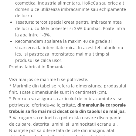
cosmetica, industria alimentara, HoReCa sau orice alt
domeniu ce utilizeaza imbracaminte sau echipamente
de lucru.
Tesatura: tercot special creat pentru imbracamintea
de lucru, cu 65% poliester si 35% bumbac. Poate intra
la apa intre 1-3%.
Recomandam spalarea la maxim 40 de grade si
stoarcerea la intensitate mica. In acest fel culorile nu
ies, isi pastreaza intensitatea mai mult timp si
produsul se calca usor.
Produs fabricat in Romania.
Vezi mai jos ce marime ti se potriveste.
* Marimile din tabel se refera la dimensiunea produsului
finit. Toate dimensiunile sunt in centimetri (cm).
* Pentru a va asigura ca articolul de imbracaminte vi se
potriveste, oferindu-va lejeritate,
dimensiunile corporale
trebuie sa fie mai mici decat cele din tabelul de mai jos.
*
Va rugam sa retineti ca pot exista usoare discrepante
de culoare, datorita luminii si luminozitatii ecranului.
Nuanțele pot să difere față de cele din imagini, atât