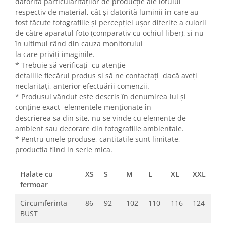
datorită particularitaților de producție ale lotului
respectiv de material, cât și datorită luminii în care au
fost făcute fotografiile și percepției ușor diferite a culorii
de către aparatul foto (comparativ cu ochiul liber), si nu
în ultimul rând din cauza monitorului
la care priviți imaginile.
* Trebuie să verificați cu atenție
detaliile fiecărui produs si să ne contactați dacă aveți
neclaritați, anterior efectuării comenzii.
* Produsul vândut este descris în denumirea lui și
conține exact elementele menționate în
descrierea sa din site, nu se vinde cu elemente de
ambient sau decorare din fotografiile ambientale.
* Pentru unele produse, cantitatile sunt limitate,
productia fiind in serie mica.
Halate cu
XS
S
M
L
XL
XXL
fermoar
Circumferinta
86
92
102
110
116
124
BUST