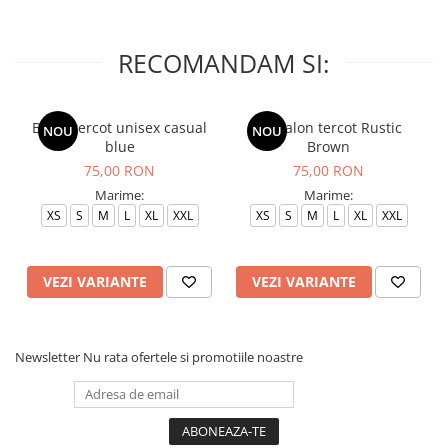
RECOMANDAM SI:
Bluza tercot unisex casual
Pantalon tercot Rustic
NOU
NOU
blue
Brown
75,00 RON
75,00 RON
Marime:
Marime:
XS
S
M
L
XL
XXL
XS
S
M
L
XL
XXL
VEZI VARIANTE
VEZI VARIANTE
Newsletter
Nu rata ofertele si promotiile noastre