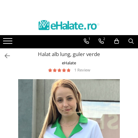
Toate Produsele
Costume Medicale
1
2
Bluze Unisex
Pantaloni Unisex
Halat alb lung, guler verde
Costume Unisex
eHalate
Bluze Medicale
1 Review
Bluze unisex cu imprimeuri
Bluze Maria
Bluze medicale uni
Halate medicale
Halate Bianca
Bluze Maria
Halate medicale femei