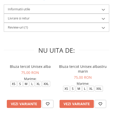
Informatii utile
Livrare si retur
Review-uri
(1)
NU UITA DE:
Bluza tercot Unisex alba
Bluza tercot Unisex albastru
marin
75,00 RON
75,00 RON
Marime:
Marime:
XS
S
M
L
XL
XXL
XS
S
M
L
XL
XXL
VEZI VARIANTE
VEZI VARIANTE