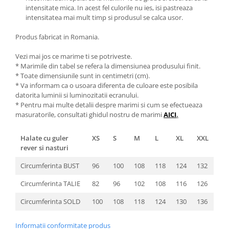
intensitate mica. In acest fel culorile nu ies, isi pastreaza
intensitatea mai mult timp si produsul se calca usor.
Produs fabricat in Romania.
Vezi mai jos ce marime ti se potriveste.
* Marimile din tabel se refera la dimensiunea produsului finit.
* Toate dimensiunile sunt in centimetri (cm).
* Va informam ca o usoara diferenta de culoare este posibila
datorita luminii si luminozitatii ecranului.
* Pentru mai multe detalii despre marimi si cum se efectueaza
masuratorile, consultati ghidul nostru de marimi
AICI
.
Halate cu guler
XS
S
M
L
XL
XXL
rever si nasturi
Circumferinta BUST
96
100
108
118
124
132
Circumferinta TALIE
82
96
102
108
116
126
Circumferinta SOLD
100
108
118
124
130
136
Informatii conformitate produs