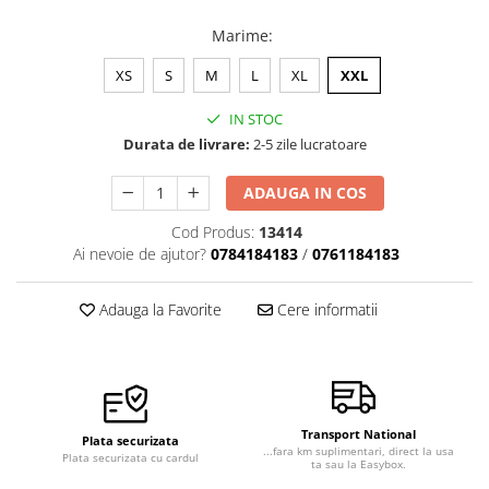
Veste de lucru
Marime
:
Halate medicale polar - unisex
XS
S
M
L
XL
XXL
HoReCa
Sorturi restaurante
IN STOC
Durata de livrare:
2-5 zile lucratoare
Tricouri de lucru
Saboti medicali
ADAUGA IN COS
Bonete
Cod Produs:
13414
ACCESORII
Ai nevoie de ajutor?
0784184183
/
0761184183
Noutati
Adauga la Favorite
Cere informatii
Transport National
Plata securizata
...fara km suplimentari, direct la usa
Plata securizata cu cardul
ta sau la Easybox.