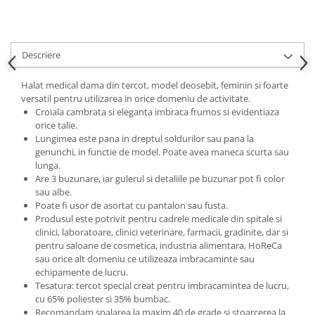
Descriere
Halat medical dama din tercot, model deosebit, feminin si foarte
versatil pentru utilizarea in orice domeniu de activitate.
Croiala cambrata si eleganta imbraca frumos si evidentiaza
orice talie.
Lungimea este pana in dreptul soldurilor sau pana la
genunchi, in functie de model. Poate avea maneca scurta sau
lunga.
Are 3 buzunare, iar gulerul si detaliile pe buzunar pot fi color
sau albe.
Poate fi usor de asortat cu pantalon sau fusta.
Produsul este potrivit pentru cadrele medicale din spitale si
clinici, laboratoare, clinici veterinare, farmacii, gradinite, dar si
pentru saloane de cosmetica, industria alimentara, HoReCa
sau orice alt domeniu ce utilizeaza imbracaminte sau
echipamente de lucru.
Tesatura: tercot special creat pentru imbracamintea de lucru,
cu 65% poliester si 35% bumbac.
Recomandam spalarea la maxim 40 de grade si stoarcerea la