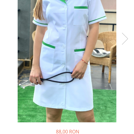
Halate medicale barbati
Halate medicale P2 cu fluturas
Halate medicale cu nasturi
Halate medicale cu fermoar
Halate medicale polar - unisex
Halate medicale albe
Fuste, Sarafane
Sarafane Mira
Fuste medicale
Sarafane medicale
Veste, Jachete
Veste de lucru
Jachete de lucru
Articole din Polar
Jachete de lucru
88,00 RON