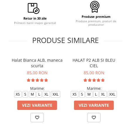
Produse premium
Retur in 30 zile
Produse premium, preturi de
Primesti banii inapoi garantat
producator
PRODUSE SIMILARE
Halat Bianca ALB, maneca
HALAT P2 ALB SI BLEU
H
scurta
CIEL
85,00 RON
85,00 RON
Marime:
Marime:
XS
S
M
L
XL
XXL
XS
S
M
L
XL
XXL
VEZI VARIANTE
VEZI VARIANTE