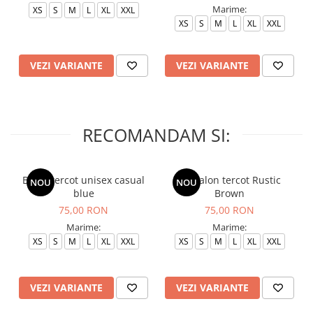
Marime:
XS
S
M
L
XL
XXL
XS
S
M
L
XL
XXL
VEZI VARIANTE
VEZI VARIANTE
RECOMANDAM SI:
Bluza tercot unisex casual
Pantalon tercot Rustic
NOU
NOU
blue
Brown
75,00 RON
75,00 RON
Marime:
Marime:
XS
S
M
L
XL
XXL
XS
S
M
L
XL
XXL
VEZI VARIANTE
VEZI VARIANTE