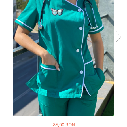
Halate medicale barbati
Halate medicale P2 cu fluturas
Halate medicale cu nasturi
Halate medicale cu fermoar
Halate medicale polar - unisex
Halate medicale albe
Fuste, Sarafane
Sarafane Mira
Fuste medicale
Sarafane medicale
Veste, Jachete
Veste de lucru
Jachete de lucru
Articole din Polar
Jachete de lucru
85,00 RON