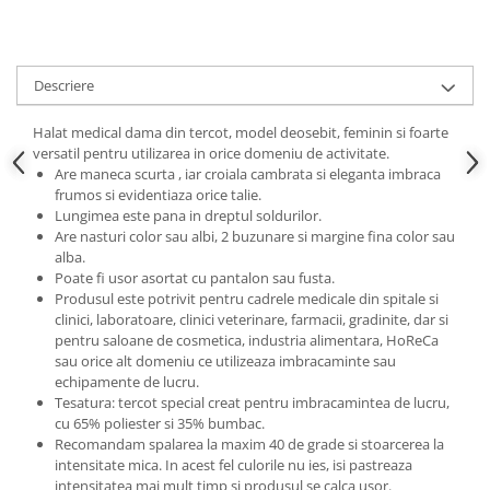
Descriere
Halat medical dama din tercot, model deosebit, feminin si foarte
versatil pentru utilizarea in orice domeniu de activitate.
Are maneca scurta , iar croiala cambrata si eleganta imbraca
frumos si evidentiaza orice talie.
Lungimea este pana in dreptul soldurilor.
Are nasturi color sau albi, 2 buzunare si margine fina color sau
alba.
Poate fi usor asortat cu pantalon sau fusta.
Produsul este potrivit pentru cadrele medicale din spitale si
clinici, laboratoare, clinici veterinare, farmacii, gradinite, dar si
pentru saloane de cosmetica, industria alimentara, HoReCa
sau orice alt domeniu ce utilizeaza imbracaminte sau
echipamente de lucru.
Tesatura: tercot special creat pentru imbracamintea de lucru,
cu 65% poliester si 35% bumbac.
Recomandam spalarea la maxim 40 de grade si stoarcerea la
intensitate mica. In acest fel culorile nu ies, isi pastreaza
intensitatea mai mult timp si produsul se calca usor.