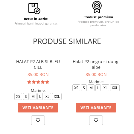
Produse premium
Retur in 30 zile
Produse premium, preturi de
Primesti banii inapoi garantat
producator
PRODUSE SIMILARE
HALAT P2 ALB SI BLEU
Halat P2 negru si dungi
H
CIEL
albe
85,00 RON
85,00 RON
Marime:
XS
S
M
L
XL
XXL
Marime:
XS
S
M
L
XL
XXL
VEZI VARIANTE
VEZI VARIANTE