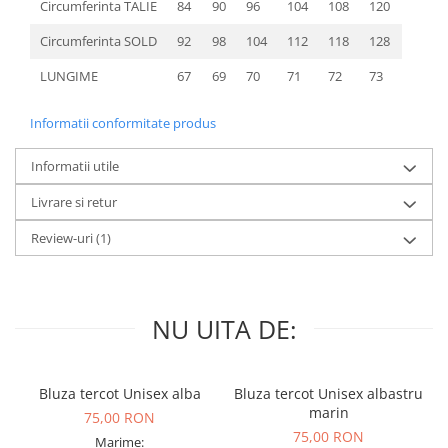
Circumferinta TALIE
84
90
96
104
108
120
Circumferinta SOLD
92
98
104
112
118
128
LUNGIME
67
69
70
71
72
73
Informatii conformitate produs
Informatii utile
Livrare si retur
Review-uri
(1)
NU UITA DE:
Bluza tercot Unisex alba
Bluza tercot Unisex albastru
marin
75,00 RON
75,00 RON
Marime: