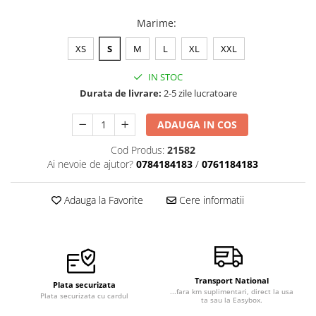
Veste de lucru
Marime
:
Halate medicale polar - unisex
XS
S
M
L
XL
XXL
HoReCa
Sorturi restaurante
IN STOC
Durata de livrare:
2-5 zile lucratoare
Tricouri de lucru
Saboti medicali
ADAUGA IN COS
Bonete
Cod Produs:
21582
ACCESORII
Ai nevoie de ajutor?
0784184183
/
0761184183
Noutati
Adauga la Favorite
Cere informatii
Transport National
Plata securizata
...fara km suplimentari, direct la usa
Plata securizata cu cardul
ta sau la Easybox.