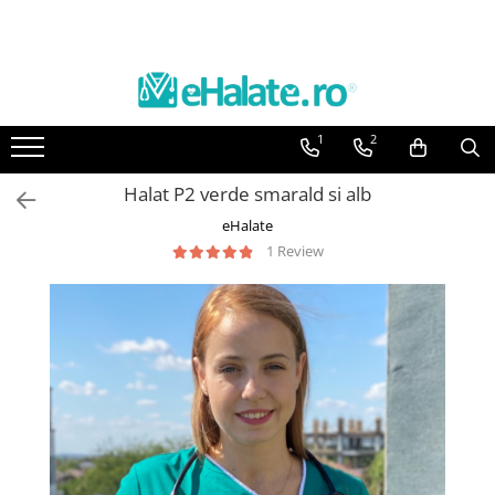
Toate Produsele
Costume Medicale
1
2
Bluze Unisex
Pantaloni Unisex
Halat P2 verde smarald si alb
Costume Unisex
eHalate
Bluze Medicale
1 Review
Bluze unisex cu imprimeuri
Bluze Maria
Bluze medicale uni
Halate medicale
Halate Bianca
Bluze Maria
Halate medicale femei