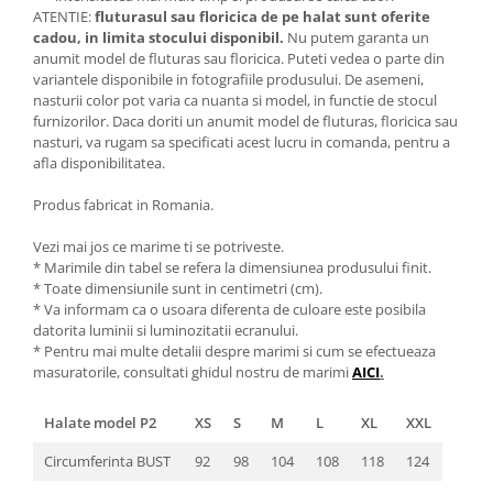
ATENTIE:
fluturasul sau floricica de pe halat sunt oferite
cadou, in limita stocului disponibil.
Nu putem garanta un
anumit model de fluturas sau floricica. Puteti vedea o parte din
variantele disponibile in fotografiile produsului. De asemeni,
nasturii color pot varia ca nuanta si model, in functie de stocul
furnizorilor. Daca doriti un anumit model de fluturas, floricica sau
nasturi, va rugam sa specificati acest lucru in comanda, pentru a
afla disponibilitatea.
Produs fabricat in Romania.
Vezi mai jos ce marime ti se potriveste.
* Marimile din tabel se refera la dimensiunea produsului finit.
* Toate dimensiunile sunt in centimetri (cm).
* Va informam ca o usoara diferenta de culoare este posibila
datorita luminii si luminozitatii ecranului.
* Pentru mai multe detalii despre marimi si cum se efectueaza
masuratorile, consultati ghidul nostru de marimi
AICI
.
Halate model P2
XS
S
M
L
XL
XXL
Circumferinta BUST
92
98
104
108
118
124