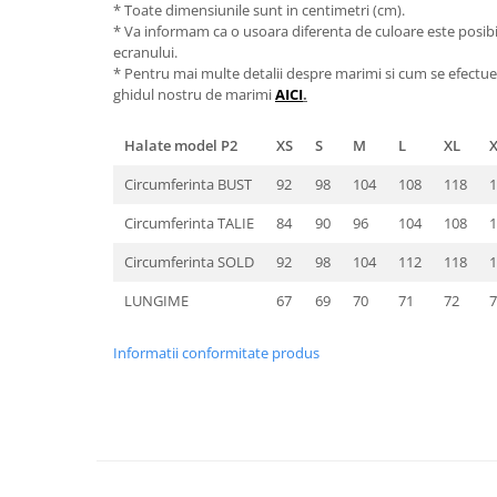
* Toate dimensiunile sunt in centimetri (cm).
* Va informam ca o usoara diferenta de culoare este posibila
ecranului.
* Pentru mai multe detalii despre marimi si cum se efectue
ghidul nostru de marimi
AICI
.
Halate model P2
XS
S
M
L
XL
Circumferinta BUST
92
98
104
108
118
1
Circumferinta TALIE
84
90
96
104
108
1
Circumferinta SOLD
92
98
104
112
118
1
LUNGIME
67
69
70
71
72
7
Informatii conformitate produs