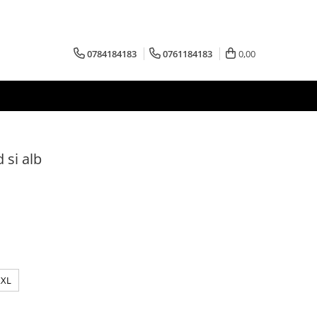
0784184183
0761184183
0,00
 si alb
XXL