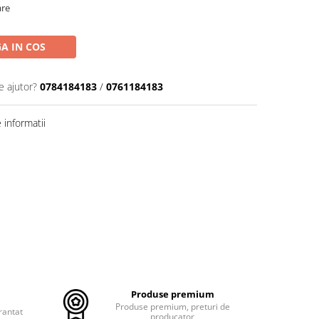
are
A IN COS
e ajutor?
0784184183
/
0761184183
informatii
Produse premium
Produse premium, preturi de
rantat
producator