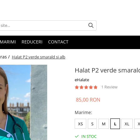
 MARIMI
REDUCERI
CONTACT
uras /
Halat P2 verde smarald si alb
Halat P2 verde smarald
eHalate
1 Review
85,00 RON
Marime
:
XS
S
M
L
XL
IN STOC