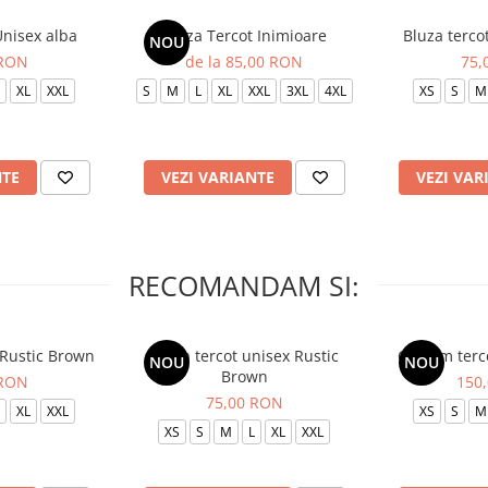
Unisex alba
Bluza Tercot Inimioare
Bluza terco
NOU
 RON
de la 85,00 RON
75,
XL
XXL
S
M
L
XL
XXL
3XL
4XL
XS
S
M
NTE
VEZI VARIANTE
VEZI VAR
RECOMANDAM SI:
 Rustic Brown
Bluza tercot unisex Rustic
Costum terc
NOU
NOU
Brown
 RON
150
75,00 RON
XL
XXL
XS
S
M
XS
S
M
L
XL
XXL