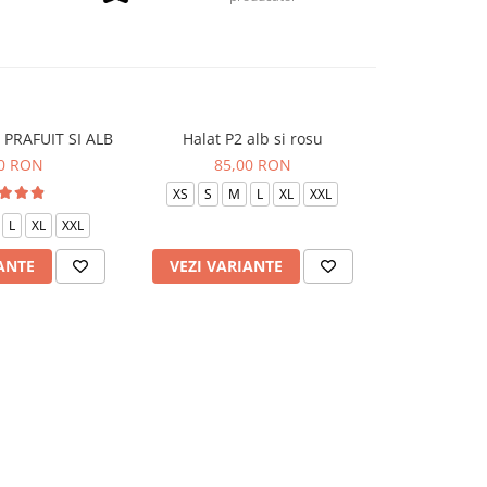
 PRAFUIT SI ALB
Halat P2 alb si rosu
Halat P2 
00 RON
85,00 RON
85
XS
S
M
L
XL
XXL
XS
S
L
XL
XXL
ANTE
VEZI VARIANTE
VEZI VAR