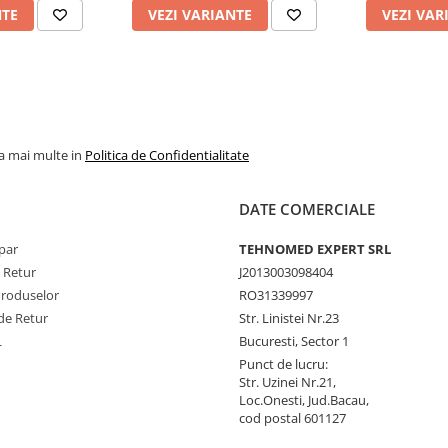
NTE
VEZI VARIANTE
VEZI VAR
la mai multe in
Politica de Confidentialitate
DATE COMERCIALE
par
TEHNOMED EXPERT SRL
e Retur
J2013003098404
Produselor
RO31339997
de Retur
Str. Linistei Nr.23
L
Bucuresti, Sector 1
Punct de lucru:
Str. Uzinei Nr.21,
Loc.Onesti, Jud.Bacau,
cod postal 601127