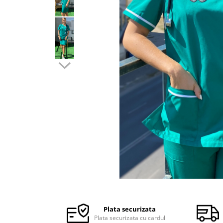
Halate medicale barbati
Halate medicale P2 cu fluturas
Halate medicale cu nasturi
Halate medicale cu fermoar
Halate medicale polar - unisex
Halate medicale albe
Fuste, Sarafane
Sarafane Mira
Fuste medicale
Sarafane medicale
Veste, Jachete
Veste de lucru
Distribuie
Jachete de lucru
pe
Articole din Polar
Facebook
Plata securizata
Jachete de lucru
Plata securizata cu cardul