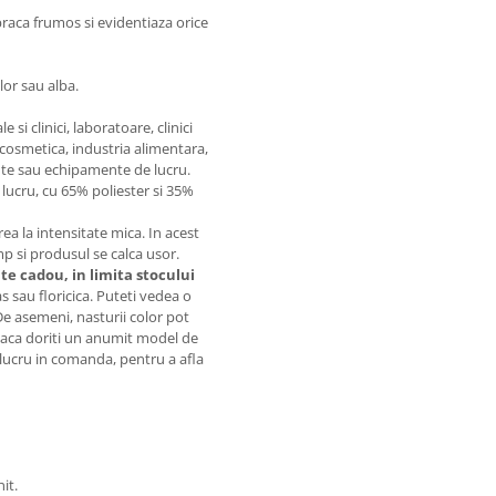
braca frumos si evidentiaza orice
lor sau alba.
si clinici, laboratoare, clinici
 cosmetica, industria alimentara,
te sau echipamente de lucru.
lucru, cu 65% poliester si 35%
 la intensitate mica. In acest
imp si produsul se calca usor.
ite cadou, in limita stocului
sau floricica. Puteti vedea o
 De asemeni, nasturii color pot
. Daca doriti un anumit model de
t lucru in comanda, pentru a afla
it.