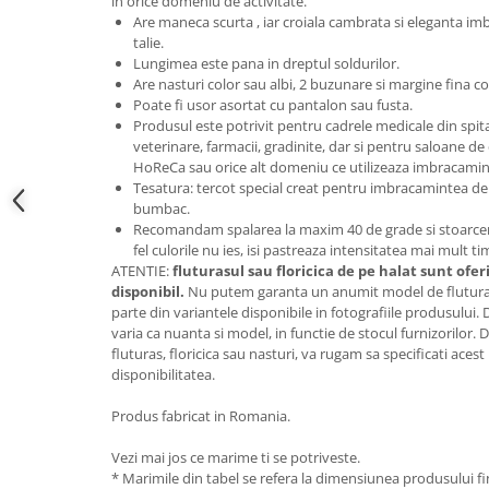
in orice domeniu de activitate.
Are maneca scurta , iar croiala cambrata si eleganta im
talie.
Lungimea este pana in dreptul soldurilor.
Are nasturi color sau albi, 2 buzunare si margine fina co
Poate fi usor asortat cu pantalon sau fusta.
Produsul este potrivit pentru cadrele medicale din spitale 
veterinare, farmacii, gradinite, dar si pentru saloane de
HoReCa sau orice alt domeniu ce utilizeaza imbracamin
Tesatura: tercot special creat pentru imbracamintea de 
bumbac.
Recomandam spalarea la maxim 40 de grade si stoarcerea
fel culorile nu ies, isi pastreaza intensitatea mai mult t
ATENTIE:
fluturasul sau floricica de pe halat sunt ofer
disponibil.
Nu putem garanta un anumit model de fluturas 
parte din variantele disponibile in fotografiile produsului.
varia ca nuanta si model, in functie de stocul furnizorilor
fluturas, floricica sau nasturi, va rugam sa specificati aces
disponibilitatea.
Produs fabricat in Romania.
Vezi mai jos ce marime ti se potriveste.
* Marimile din tabel se refera la dimensiunea produsului fin