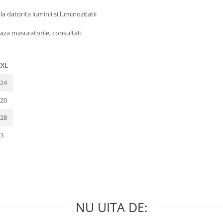
 datorita luminii si luminozitatii
aza masuratorile, consultati
XXL
24
20
28
3
NU UITA DE: