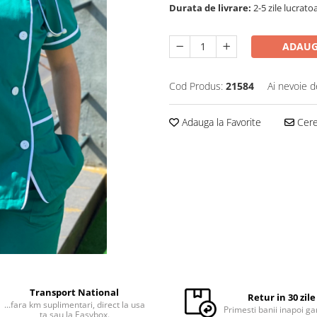
Durata de livrare:
2-5 zile lucrato
ADAUG
Cod Produs:
21584
Ai nevoie d
Adauga la Favorite
Cere 
Transport National
Retur in 30 zile
...fara km suplimentari, direct la usa
Primesti banii inapoi ga
ta sau la Easybox.