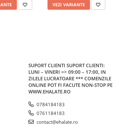
IANTE
VEZI VARIANTE
VEZI 
SUPORT CLIENTI
SUPORT CLIENTI:
LUNI – VINERI => 09:00 – 17:00, IN
ZILELE LUCRATOARE *** COMENZILE
ONLINE POT FI FACUTE NON-STOP PE
WWW.EHALATE.RO
0784184183
0761184183
contact@ehalate.ro