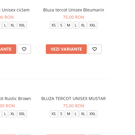
t Unisex ciclam
Bluza tercot Unisex Bleumarin
Bluza t
00 RON
75,00 RON
L
XL
XXL
XS
S
M
L
XL
XXL
XS
S
IANTE
VEZI VARIANTE
VEZI 
ot Rustic Brown
BLUZA TERCOT UNISEX MUSTAR
BLUZA TE
,00 RON
75,00 RON
L
XL
XXL
XS
S
M
L
XL
XXL
XS
S