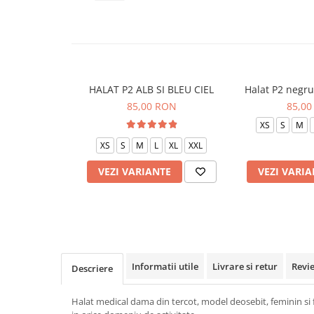
Veste de lucru
Halate medicale polar - unisex
HoReCa
Sorturi restaurante
HALAT P2 ALB SI BLEU CIEL
Halat P2 negru
Tricouri de lucru
85,00 RON
85,00
Saboti medicali
XS
S
M
Bonete
XS
S
M
L
XL
XXL
ACCESORII
VEZI VARIANTE
VEZI VARIA
Noutati
Informatii utile
Livrare si retur
Revi
Descriere
Halat medical dama din tercot, model deosebit, feminin si f