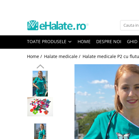
Toate Produsele
Costume Medicale
TOATE PRODUSELE
HOME
DESPRE NOI
GHID
Bluze Unisex
Pantaloni Unisex
Home /
Halate medicale /
Halate medicale P2 cu flut
Costume Unisex
Bluze Medicale
Bluze unisex cu imprimeuri
Bluze Maria
Bluze medicale uni
Halate medicale
Halate Bianca
Bluze Maria
Halate medicale femei