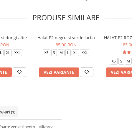
PRODUSE SIMILARE
 si dungi albe
Halat P2 negru si verde iarba
HALAT P2 ROZ
 RON
85,00 RON
85,
L
XL
XXL
XS
S
M
L
XL
XXL
XS
S
M
NTE
VEZI VARIANTE
VEZI VARI
ew-uri
(1)
oarte versatil pentru utilizarea