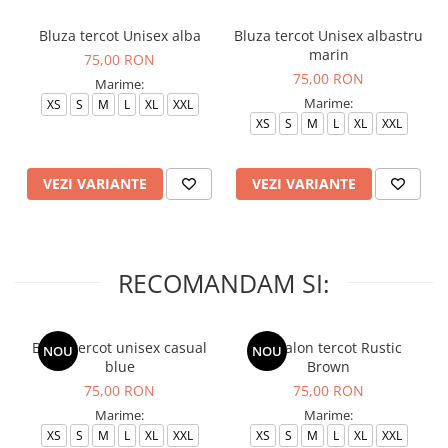
Bluza tercot Unisex alba
Bluza tercot Unisex albastru
marin
75,00 RON
75,00 RON
Marime:
Marime:
XS
S
M
L
XL
XXL
XS
S
M
L
XL
XXL
VEZI VARIANTE
VEZI VARIANTE
RECOMANDAM SI:
Bluza tercot unisex casual
Pantalon tercot Rustic
NOU
NOU
blue
Brown
75,00 RON
75,00 RON
Marime:
Marime:
XS
S
M
L
XL
XXL
XS
S
M
L
XL
XXL