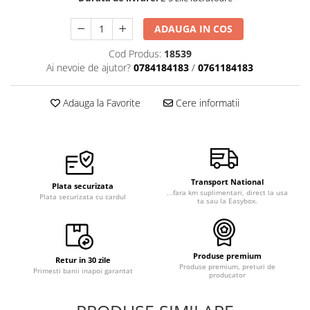
ADAUGA IN COS
Cod Produs:
18539
Ai nevoie de ajutor?
0784184183
/
0761184183
Adauga la Favorite
Cere informatii
Transport National
Plata securizata
...fara km suplimentari, direct la usa
Plata securizata cu cardul
ta sau la Easybox.
Produse premium
Retur in 30 zile
Produse premium, preturi de
Primesti banii inapoi garantat
producator