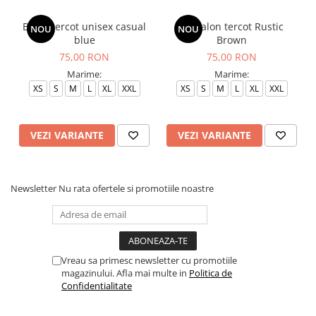
Bluza tercot unisex casual
Pantalon tercot Rustic
NOU
NOU
blue
Brown
75,00 RON
75,00 RON
Marime:
Marime:
XS
S
M
L
XL
XXL
XS
S
M
L
XL
XXL
VEZI VARIANTE
VEZI VARIANTE
Newsletter
Nu rata ofertele si promotiile noastre
Vreau sa primesc newsletter cu promotiile
magazinului. Afla mai multe in
Politica de
Confidentialitate