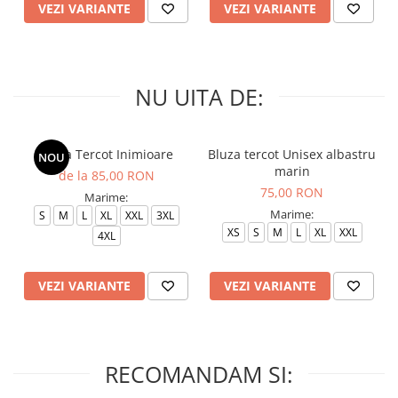
VEZI VARIANTE
VEZI VARIANTE
NU UITA DE:
Bluza Tercot Inimioare
Bluza tercot Unisex albastru
NOU
marin
de la 85,00 RON
75,00 RON
Marime:
Marime:
S
M
L
XL
XXL
3XL
XS
S
M
L
XL
XXL
4XL
VEZI VARIANTE
VEZI VARIANTE
RECOMANDAM SI: