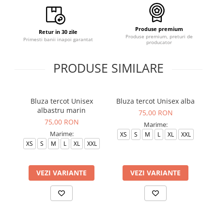
Produse premium
Retur in 30 zile
Produse premium, preturi de
Primesti banii inapoi garantat
producator
PRODUSE SIMILARE
Bluza tercot Unisex
Bluza tercot Unisex alba
B
albastru marin
75,00 RON
75,00 RON
Marime:
Marime:
XS
S
M
L
XL
XXL
S
XS
S
M
L
XL
XXL
VEZI VARIANTE
VEZI VARIANTE