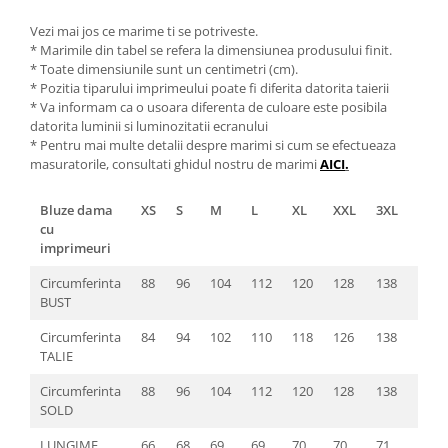
Vezi mai jos ce marime ti se potriveste.
* Marimile din tabel se refera la dimensiunea produsului finit.
* Toate dimensiunile sunt un centimetri (cm).
* Pozitia tiparului imprimeului poate fi diferita datorita taierii
* Va informam ca o usoara diferenta de culoare este posibila
datorita luminii si luminozitatii ecranului
* Pentru mai multe detalii despre marimi si cum se efectueaza
masuratorile, consultati ghidul nostru de marimi
AICI
.
Bluze dama
XS
S
M
L
XL
XXL
3XL
4XL
cu
imprimeuri
Circumferinta
88
96
104
112
120
128
138
146
BUST
Circumferinta
84
94
102
110
118
126
138
146
TALIE
Circumferinta
88
96
104
112
120
128
138
146
SOLD
LUNGIME
66
68
69
69
70
70
71
72