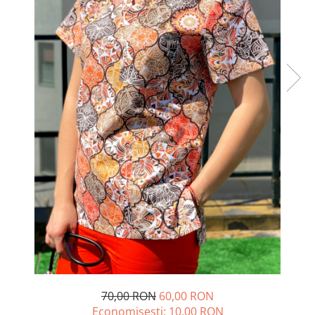
Halate medicale barbati
Halate medicale P2 cu fluturas
Halate medicale cu nasturi
Halate medicale cu fermoar
Halate medicale polar - unisex
Halate medicale albe
Fuste, Sarafane
Sarafane Mira
Fuste medicale
Sarafane medicale
Veste, Jachete
Veste de lucru
Jachete de lucru
Articole din Polar
70,00 RON
60,00 RON
Jachete de lucru
Economisesti:
10,00
RON