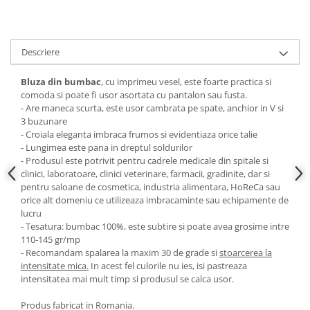
Descriere
Bluza din bumbac
, cu imprimeu vesel, este foarte practica si
comoda si poate fi usor asortata cu pantalon sau fusta.
- Are maneca scurta, este usor cambrata pe spate, anchior in V si
3 buzunare
- Croiala eleganta imbraca frumos si evidentiaza orice talie
- Lungimea este pana in dreptul soldurilor
- Produsul este potrivit pentru cadrele medicale din spitale si
clinici, laboratoare, clinici veterinare, farmacii, gradinite, dar si
pentru saloane de cosmetica, industria alimentara, HoReCa sau
orice alt domeniu ce utilizeaza imbracaminte sau echipamente de
lucru
- Tesatura: bumbac 100%, este subtire si poate avea grosime intre
110-145 gr/mp
- Recomandam spalarea la maxim 30 de grade si
stoarcerea la
intensitate mica.
In acest fel culorile nu ies, isi pastreaza
intensitatea mai mult timp si produsul se calca usor.
Produs fabricat in Romania.