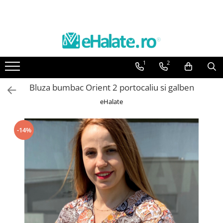
Toate Produsele
Costume Medicale
1
2
Bluze Unisex
Pantaloni Unisex
Bluza bumbac Orient 2 portocaliu si galben
Costume Unisex
eHalate
Bluze Medicale
Bluze unisex cu imprimeuri
-14%
Bluze Maria
Bluze medicale uni
Halate medicale
Halate Bianca
Bluze Maria
Halate medicale femei