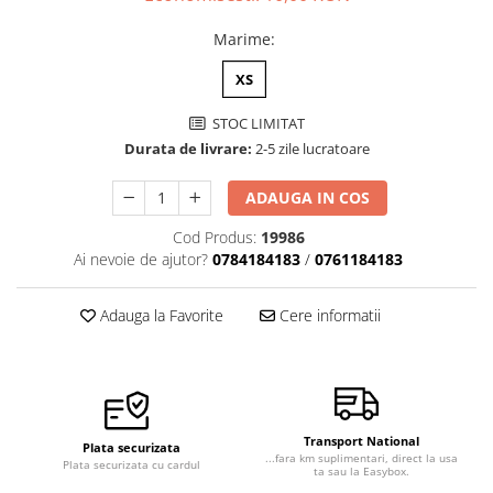
Veste de lucru
Marime
:
Halate medicale polar - unisex
XS
HoReCa
Sorturi restaurante
STOC LIMITAT
Durata de livrare:
2-5 zile lucratoare
Tricouri de lucru
Saboti medicali
ADAUGA IN COS
Bonete
Cod Produs:
19986
ACCESORII
Ai nevoie de ajutor?
0784184183
/
0761184183
Noutati
Adauga la Favorite
Cere informatii
Transport National
Plata securizata
...fara km suplimentari, direct la usa
Plata securizata cu cardul
ta sau la Easybox.