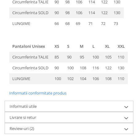
Circumferinta TALIE
90
98
106
114
122
130
Circumferinta SOLD
90
98
106
114
122
130
LUNGIME
66
68
69
71
72
73
Pantaloni Unisex
XS
S
M
L
XL
XXL
Circumferinta TALIE
85
90
95
100
105
110
Circumferinta SOLD
90
100
108
116
122
130
LUNGIME
100
102
104
106
108
110
Informatii conformitate produs
Informatii utile
Livrare si retur
Review-uri
(2)