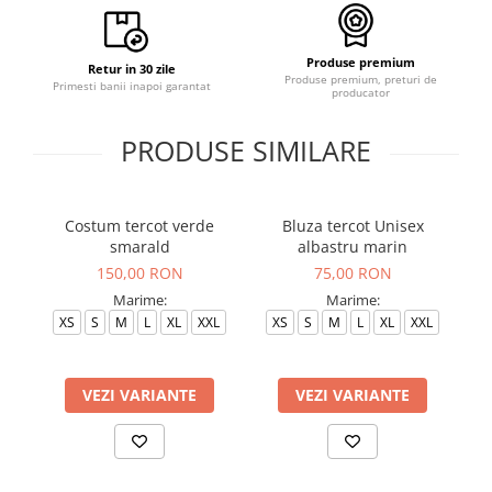
Produse premium
Retur in 30 zile
Produse premium, preturi de
Primesti banii inapoi garantat
producator
PRODUSE SIMILARE
Costum tercot verde
Bluza tercot Unisex
Bl
smarald
albastru marin
150,00 RON
75,00 RON
Marime:
Marime:
XS
S
M
L
XL
XXL
XS
S
M
L
XL
XXL
VEZI VARIANTE
VEZI VARIANTE