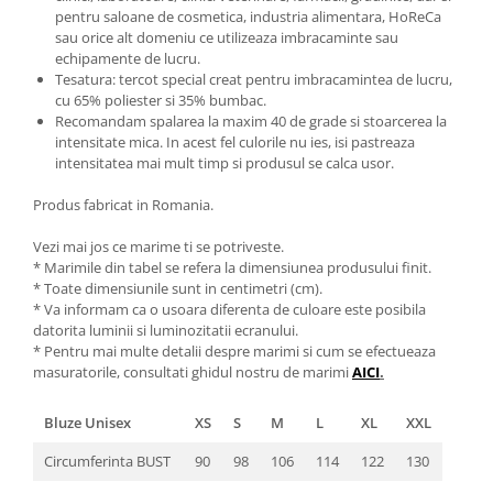
pentru saloane de cosmetica, industria alimentara, HoReCa
sau orice alt domeniu ce utilizeaza imbracaminte sau
echipamente de lucru.
Tesatura: tercot special creat pentru imbracamintea de lucru,
cu 65% poliester si 35% bumbac.
Recomandam spalarea la maxim 40 de grade si stoarcerea la
intensitate mica. In acest fel culorile nu ies, isi pastreaza
intensitatea mai mult timp si produsul se calca usor.
Produs fabricat in Romania.
Vezi mai jos ce marime ti se potriveste.
* Marimile din tabel se refera la dimensiunea produsului finit.
* Toate dimensiunile sunt in centimetri (cm).
* Va informam ca o usoara diferenta de culoare este posibila
datorita luminii si luminozitatii ecranului.
* Pentru mai multe detalii despre marimi si cum se efectueaza
masuratorile, consultati ghidul nostru de marimi
AICI
.
Bluze Unisex
XS
S
M
L
XL
XXL
Circumferinta BUST
90
98
106
114
122
130