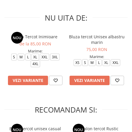
NU UITA DE:
Bluza Tercot Inimioare
Bluza tercot Unisex albastru
NOU
marin
de la 85,00 RON
75,00 RON
Marime:
Marime:
S
M
L
XL
XXL
3XL
XS
S
M
L
XL
XXL
4XL
VEZI VARIANTE
VEZI VARIANTE
RECOMANDAM SI:
Bluza tercot unisex casual
Pantalon tercot Rustic
NOU
NOU