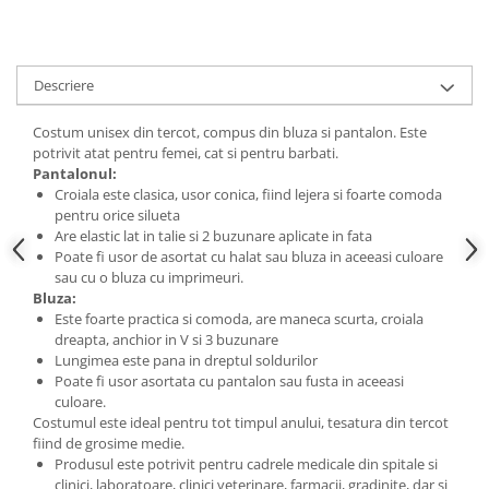
Descriere
Costum unisex din tercot, compus din bluza si pantalon. Este
potrivit atat pentru femei, cat si pentru barbati.
Pantalonul:
Croiala este clasica, usor conica, fiind lejera si foarte comoda
pentru orice silueta
Are elastic lat in talie si 2 buzunare aplicate in fata
Poate fi usor de asortat cu halat sau bluza in aceeasi culoare
sau cu o bluza cu imprimeuri.
Bluza:
Este foarte practica si comoda, are maneca scurta, croiala
dreapta, anchior in V si 3 buzunare
Lungimea este pana in dreptul soldurilor
Poate fi usor asortata cu pantalon sau fusta in aceeasi
culoare.
Costumul este ideal pentru tot timpul anului, tesatura din tercot
fiind de grosime medie.
Produsul este potrivit pentru cadrele medicale din spitale si
clinici, laboratoare, clinici veterinare, farmacii, gradinite, dar si