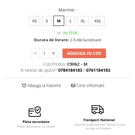
Marime
:
XS
S
M
L
XL
XXL
IN STOC
Durata de livrare:
2-5 zile lucratoare
ADAUGA IN COS
Cod Produs:
C9062 - M
Ai nevoie de ajutor?
0784184183
/
0761184183
Adauga la Favorite
Cere informatii
Transport National
Plata securizata
...fara km suplimentari, direct la usa
Plata securizata cu cardul
ta sau la Easybox.