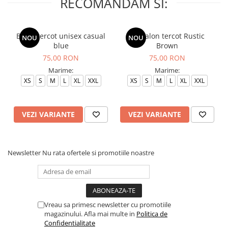
RECOMANDAM SI:
Bluza tercot unisex casual
Pantalon tercot Rustic
NOU
NOU
blue
Brown
75,00 RON
75,00 RON
Marime:
Marime:
XS
S
M
L
XL
XXL
XS
S
M
L
XL
XXL
VEZI VARIANTE
VEZI VARIANTE
Newsletter
Nu rata ofertele si promotiile noastre
Vreau sa primesc newsletter cu promotiile
magazinului. Afla mai multe in
Politica de
Confidentialitate