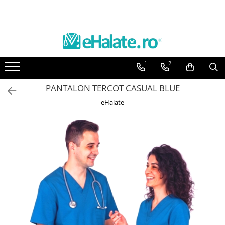
Toate Produsele
Costume Medicale
1
2
Bluze Unisex
Pantaloni Unisex
PANTALON TERCOT CASUAL BLUE
Costume Unisex
eHalate
Bluze Medicale
Bluze unisex cu imprimeuri
Bluze Maria
Bluze medicale uni
Halate medicale
Halate Bianca
Bluze Maria
Halate medicale femei