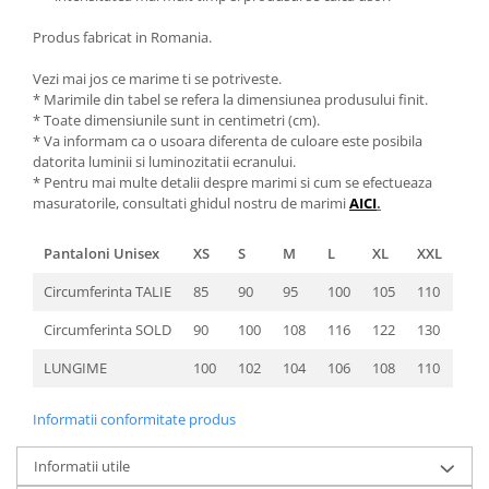
Produs fabricat in Romania.
Vezi mai jos ce marime ti se potriveste.
* Marimile din tabel se refera la dimensiunea produsului finit.
* Toate dimensiunile sunt in centimetri (cm).
* Va informam ca o usoara diferenta de culoare este posibila
datorita luminii si luminozitatii ecranului.
* Pentru mai multe detalii despre marimi si cum se efectueaza
masuratorile, consultati ghidul nostru de marimi
AICI
.
Pantaloni Unisex
XS
S
M
L
XL
XXL
Circumferinta TALIE
85
90
95
100
105
110
Circumferinta SOLD
90
100
108
116
122
130
LUNGIME
100
102
104
106
108
110
Informatii conformitate produs
Informatii utile