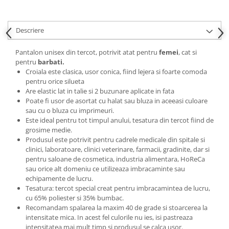
Descriere
Pantalon unisex din tercot, potrivit atat pentru
femei
, cat si
pentru
barbati.
Croiala este clasica, usor conica, fiind lejera si foarte comoda
pentru orice silueta
Are elastic lat in talie si 2 buzunare aplicate in fata
Poate fi usor de asortat cu halat sau bluza in aceeasi culoare
sau cu o bluza cu imprimeuri.
Este ideal pentru tot timpul anului, tesatura din tercot fiind de
grosime medie.
Produsul este potrivit pentru cadrele medicale din spitale si
clinici, laboratoare, clinici veterinare, farmacii, gradinite, dar si
pentru saloane de cosmetica, industria alimentara, HoReCa
sau orice alt domeniu ce utilizeaza imbracaminte sau
echipamente de lucru.
Tesatura: tercot special creat pentru imbracamintea de lucru,
cu 65% poliester si 35% bumbac.
Recomandam spalarea la maxim 40 de grade si stoarcerea la
intensitate mica. In acest fel culorile nu ies, isi pastreaza
intensitatea mai mult timp si produsul se calca usor.