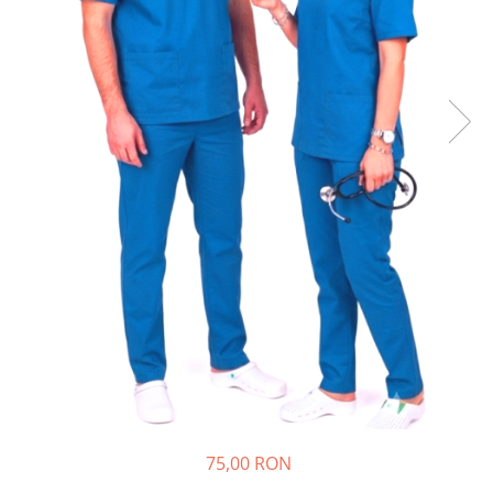
Halate medicale barbati
Halate medicale P2 cu fluturas
Halate medicale cu nasturi
Halate medicale cu fermoar
Halate medicale polar - unisex
Halate medicale albe
Fuste, Sarafane
Sarafane Mira
Fuste medicale
Sarafane medicale
Veste, Jachete
Veste de lucru
Jachete de lucru
Articole din Polar
75,00 RON
Jachete de lucru