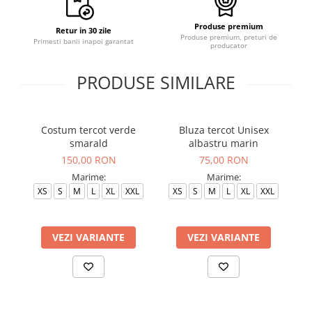
Produse premium
Retur in 30 zile
Produse premium, preturi de
Primesti banii inapoi garantat
producator
PRODUSE SIMILARE
Costum tercot verde
Bluza tercot Unisex
Bl
smarald
albastru marin
150,00 RON
75,00 RON
Marime:
Marime:
XS
S
M
L
XL
XXL
XS
S
M
L
XL
XXL
VEZI VARIANTE
VEZI VARIANTE