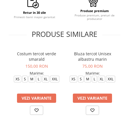
Produse premium
Retur in 30 zile
Produse premium, preturi de
Primesti banii inapoi garantat
producator
PRODUSE SIMILARE
Costum tercot verde
Bluza tercot Unisex
Bl
smarald
albastru marin
150,00 RON
75,00 RON
Marime:
Marime:
XS
S
M
L
XL
XXL
XS
S
M
L
XL
XXL
VEZI VARIANTE
VEZI VARIANTE