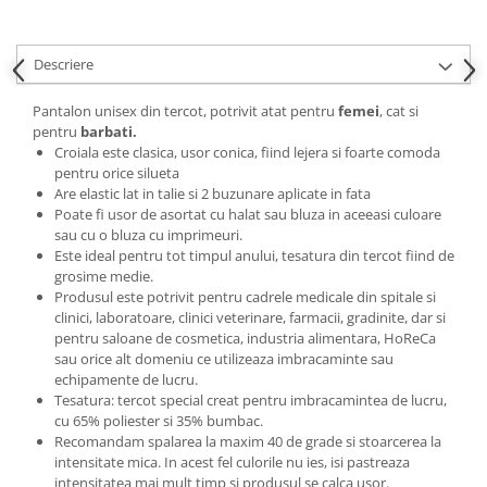
Descriere
Pantalon unisex din tercot, potrivit atat pentru
femei
, cat si
pentru
barbati.
Croiala este clasica, usor conica, fiind lejera si foarte comoda
pentru orice silueta
Are elastic lat in talie si 2 buzunare aplicate in fata
Poate fi usor de asortat cu halat sau bluza in aceeasi culoare
sau cu o bluza cu imprimeuri.
Este ideal pentru tot timpul anului, tesatura din tercot fiind de
grosime medie.
Produsul este potrivit pentru cadrele medicale din spitale si
clinici, laboratoare, clinici veterinare, farmacii, gradinite, dar si
pentru saloane de cosmetica, industria alimentara, HoReCa
sau orice alt domeniu ce utilizeaza imbracaminte sau
echipamente de lucru.
Tesatura: tercot special creat pentru imbracamintea de lucru,
cu 65% poliester si 35% bumbac.
Recomandam spalarea la maxim 40 de grade si stoarcerea la
intensitate mica. In acest fel culorile nu ies, isi pastreaza
intensitatea mai mult timp si produsul se calca usor.