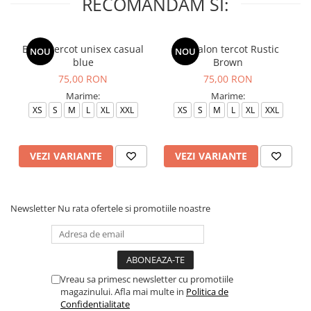
RECOMANDAM SI:
Bluza tercot unisex casual
Pantalon tercot Rustic
NOU
NOU
blue
Brown
75,00 RON
75,00 RON
Marime:
Marime:
XS
S
M
L
XL
XXL
XS
S
M
L
XL
XXL
VEZI VARIANTE
VEZI VARIANTE
Newsletter
Nu rata ofertele si promotiile noastre
Vreau sa primesc newsletter cu promotiile
magazinului. Afla mai multe in
Politica de
Confidentialitate