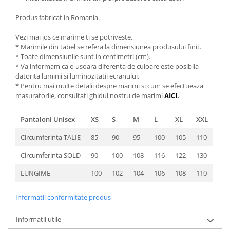
Produs fabricat in Romania.
Vezi mai jos ce marime ti se potriveste.
* Marimile din tabel se refera la dimensiunea produsului finit.
* Toate dimensiunile sunt in centimetri (cm).
* Va informam ca o usoara diferenta de culoare este posibila
datorita luminii si luminozitatii ecranului.
* Pentru mai multe detalii despre marimi si cum se efectueaza
masuratorile, consultati ghidul nostru de marimi
AICI
.
Pantaloni Unisex
XS
S
M
L
XL
XXL
Circumferinta TALIE
85
90
95
100
105
110
Circumferinta SOLD
90
100
108
116
122
130
LUNGIME
100
102
104
106
108
110
Informatii conformitate produs
Informatii utile