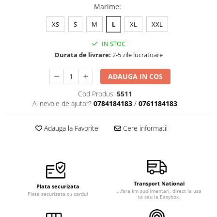
Marime
:
XS
S
M
L
XL
XXL
IN STOC
Durata de livrare:
2-5 zile lucratoare
ADAUGA IN COS
Cod Produs:
5511
Ai nevoie de ajutor?
0784184183
/
0761184183
Adauga la Favorite
Cere informatii
Transport National
Plata securizata
...fara km suplimentari, direct la usa
Plata securizata cu cardul
ta sau la Easybox.