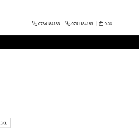
0784184183
0761184183
0,00
3XL