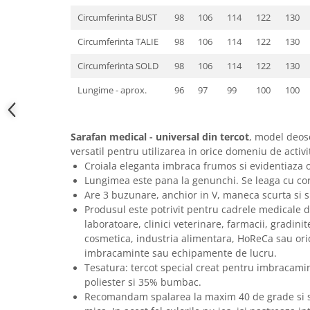
Circumferinta BUST
98
106
114
122
130
Circumferinta TALIE
98
106
114
122
130
Circumferinta SOLD
98
106
114
122
130
Lungime - aprox.
96
97
99
100
100
Sarafan medical - universal din tercot
, model deose
versatil pentru utilizarea in orice domeniu de activi
Croiala eleganta imbraca frumos si evidentiaza o
Lungimea este pana la genunchi. Se leaga cu cord
Are 3 buzunare, anchior in V, maneca scurta si sl
Produsul este potrivit pentru cadrele medicale din
laboratoare, clinici veterinare, farmacii, gradini
cosmetica, industria alimentara, HoReCa sau ori
imbracaminte sau echipamente de lucru.
Tesatura: tercot special creat pentru imbracami
poliester si 35% bumbac.
Recomandam spalarea la maxim 40 de grade si st