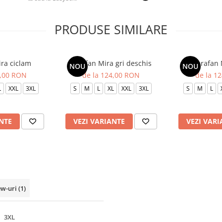
PRODUSE SIMILARE
ra ciclam
Sarafan Mira gri deschis
Sarafan 
NOU
NOU
4,00 RON
de la 124,00 RON
de la 1
L
XXL
3XL
S
M
L
XL
XXL
3XL
S
M
L
NTE
VEZI VARIANTE
VEZI VARI
ew-uri
(1)
3XL