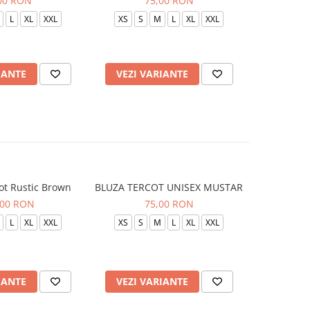
00 RON
75,00 RON
L
XL
XXL
XS
S
M
L
XL
XXL
XS
S
IANTE
VEZI VARIANTE
VEZI 
ot Rustic Brown
BLUZA TERCOT UNISEX MUSTAR
BLUZA TE
,00 RON
75,00 RON
L
XL
XXL
XS
S
M
L
XL
XXL
XS
S
IANTE
VEZI VARIANTE
VEZI 