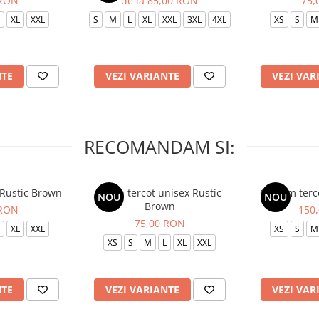
 RON
de la 85,00 RON
75,
XL
XXL
S
M
L
XL
XXL
3XL
4XL
XS
S
M
NTE
VEZI VARIANTE
VEZI VAR
RECOMANDAM SI:
 Rustic Brown
Bluza tercot unisex Rustic
Costum terc
NOU
NOU
Brown
 RON
150
75,00 RON
XL
XXL
XS
S
M
XS
S
M
L
XL
XXL
NTE
VEZI VARIANTE
VEZI VAR