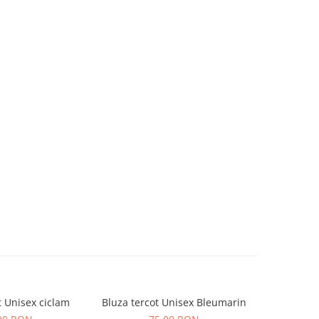
t Unisex ciclam
Bluza tercot Unisex Bleumarin
Bluza t