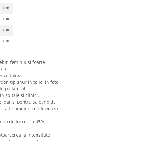
138
138
138
100
bit, feminin si foarte
tate.
rice talie.
on tip snur in talie, in fata.
it pe lateral.
 spitale si clinici,
te, dar si pentru saloane de
ce alt domeniu ce utilizeaza
ntea de lucru, cu 65%
oarcerea la intensitate