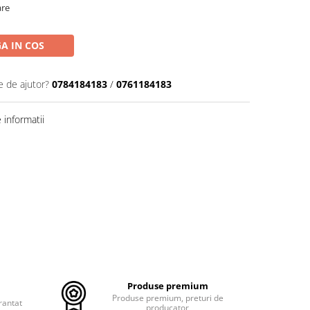
are
A IN COS
e de ajutor?
0784184183
/
0761184183
informatii
Produse premium
Produse premium, preturi de
rantat
producator