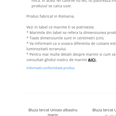
mica. In acest fel culorile nu ies, isi pastreaza i
produsul se calca usor.
Produs fabricat in Romania.
Vezi in tabel ce marime ti se potriveste.
* Marimile din tabel se refera la dimensiunea produ
* Toate dimensiunile sunt in centimetri (cm).
* Va informam ca o usoara diferenta de culoare este 
luminozitatii ecranului.
* Pentru mai multe detalii despre marimi si cum se
consultati ghidul nostru de marimi
AICI
.
Informatii conformitate produs
Bluza tercot Unisex albastru
Bluza tercot 
marin