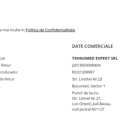
la mai multe in
Politica de Confidentialitate
DATE COMERCIALE
par
TEHNOMED EXPERT SRL
e Retur
J2013003098404
Produselor
RO31339997
de Retur
Str. Linistei Nr.23
L
Bucuresti, Sector 1
Punct de lucru:
Str. Uzinei Nr.21,
Loc.Onesti, Jud.Bacau,
cod postal 601127