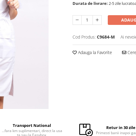
Durata de livrare:
2-5 zile lucrato
ADAUG
Cod Produs:
C9684-M
Ai nevoi
Adauga la Favorite
Cere 
Transport National
Retur in 30 zile
...fara km suplimentari, direct la usa
Primesti banii inapoi ga
ta sau la Easybox.