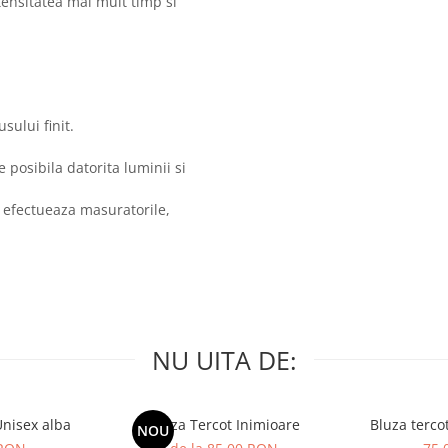
ntensitatea mai mult timp si
sului finit.
posibila datorita luminii si
 efectueaza masuratorile,
NU UITA DE:
Unisex alba
Bluza Tercot Inimioare
Bluza terco
NOU