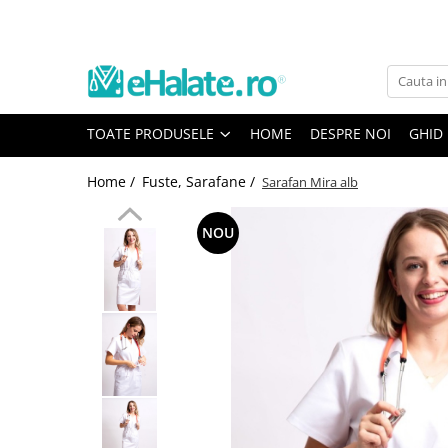
Toate Produsele
Costume Medicale
TOATE PRODUSELE
HOME
DESPRE NOI
GHID
Bluze Unisex
Pantaloni Unisex
Home /
Fuste, Sarafane /
Sarafan Mira alb
Costume Unisex
Bluze Medicale
NOU
Bluze unisex cu imprimeuri
Bluze Maria
Bluze medicale uni
Halate medicale
Halate Bianca
Bluze Maria
Halate medicale femei