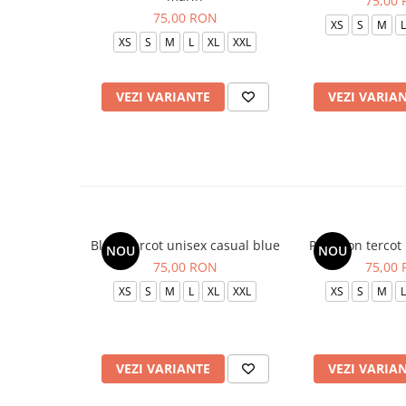
75,00
75,00 RON
XS
S
M
L
XS
S
M
L
XL
XXL
VEZI VARIANTE
VEZI VARIA
Bluza tercot unisex casual blue
Pantalon tercot
NOU
NOU
75,00 RON
75,00
XS
S
M
L
XL
XXL
XS
S
M
L
VEZI VARIANTE
VEZI VARIA