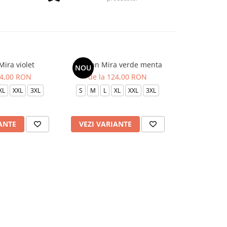
Mira violet
Sarafan Mira verde menta
Fusta 
NOU
24,00 RON
de la 124,00 RON
75
XL
XXL
3XL
S
M
L
XL
XXL
3XL
XS
S
ANTE
VEZI VARIANTE
VEZI VAR