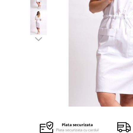
Halate medicale barbati
Halate medicale P2 cu fluturas
Halate medicale cu nasturi
Halate medicale cu fermoar
Halate medicale polar - unisex
Halate medicale albe
Fuste, Sarafane
Sarafane Mira
Fuste medicale
Sarafane medicale
Veste, Jachete
Veste de lucru
Distribuie
Jachete de lucru
pe
Articole din Polar
Facebook
Plata securizata
Jachete de lucru
Plata securizata cu cardul