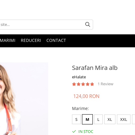
 MARIMI
REDUCERI
CONTACT
Sarafan Mira alb
eHalate
1 Review
124,00 RON
Marime
:
S
M
L
XL
XXL
IN STOC