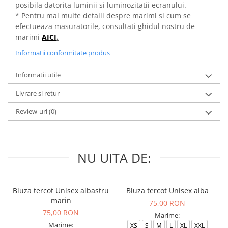
posibila datorita luminii si luminozitatii ecranului.
* Pentru mai multe detalii despre marimi si cum se
efectueaza masuratorile, consultati ghidul nostru de
marimi
AICI
.
Informatii conformitate produs
Informatii utile
Livrare si retur
Review-uri
(0)
NU UITA DE:
Bluza tercot Unisex albastru
Bluza tercot Unisex alba
marin
75,00 RON
75,00 RON
Marime:
Marime:
XS
S
M
L
XL
XXL