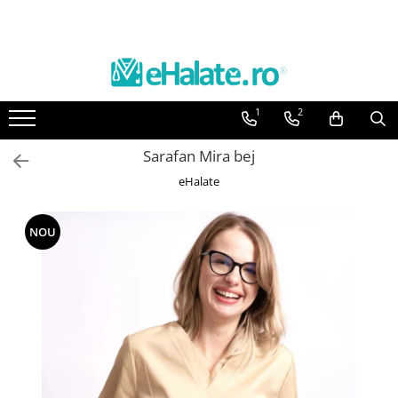
Toate Produsele
Costume Medicale
1
2
Bluze Unisex
Pantaloni Unisex
Sarafan Mira bej
Costume Unisex
eHalate
Bluze Medicale
Bluze unisex cu imprimeuri
NOU
Bluze Maria
Bluze medicale uni
Halate medicale
Halate Bianca
Bluze Maria
Halate medicale femei