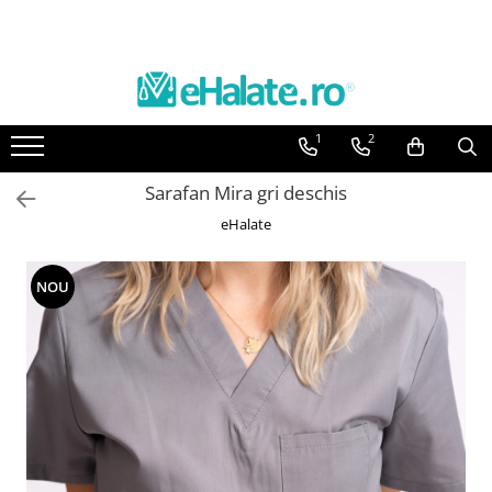
Toate Produsele
Costume Medicale
1
2
Bluze Unisex
Pantaloni Unisex
Sarafan Mira gri deschis
Costume Unisex
eHalate
Bluze Medicale
Bluze unisex cu imprimeuri
NOU
Bluze Maria
Bluze medicale uni
Halate medicale
Halate Bianca
Bluze Maria
Halate medicale femei