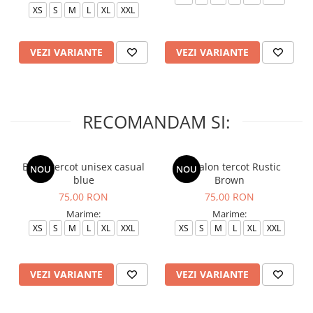
XS
S
M
L
XL
XXL
VEZI VARIANTE
VEZI VARIANTE
RECOMANDAM SI:
Bluza tercot unisex casual
Pantalon tercot Rustic
NOU
NOU
blue
Brown
75,00 RON
75,00 RON
Marime:
Marime:
XS
S
M
L
XL
XXL
XS
S
M
L
XL
XXL
VEZI VARIANTE
VEZI VARIANTE