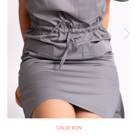
Halate medicale barbati
Halate medicale P2 cu fluturas
Halate medicale cu nasturi
Halate medicale cu fermoar
Halate medicale polar - unisex
Halate medicale albe
Fuste, Sarafane
Sarafane Mira
Fuste medicale
Sarafane medicale
Veste, Jachete
Veste de lucru
Jachete de lucru
Articole din Polar
124,00 RON
Jachete de lucru