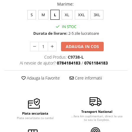
Marime
:
Veste de lucru
Halate medicale polar - unisex
S
M
L
XL
XXL
3XL
HoReCa
IN STOC
Sorturi restaurante
Durata de livrare:
2-5 zile lucratoare
Tricouri de lucru
ADAUGA IN COS
Saboti medicali
Cod Produs:
C9738-L
Bonete
Ai nevoie de ajutor?
0784184183
/
0761184183
ACCESORII
Noutati
Adauga la Favorite
Cere informatii
Transport National
Plata securizata
...fara km suplimentari, direct la usa
Plata securizata cu cardul
ta sau la Easybox.