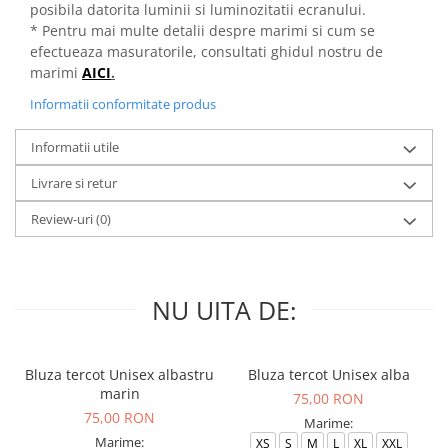
posibila datorita luminii si luminozitatii ecranului.
* Pentru mai multe detalii despre marimi si cum se
efectueaza masuratorile, consultati ghidul nostru de
marimi
AICI
.
Informatii conformitate produs
Informatii utile
Livrare si retur
Review-uri
(0)
NU UITA DE:
Bluza tercot Unisex albastru
Bluza tercot Unisex alba
marin
75,00 RON
75,00 RON
Marime:
Marime:
XS
S
M
L
XL
XXL