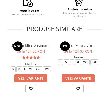
Produse premium
Retur in 30 zile
Produse premium, preturi de
Primesti banii inapoi garantat
producator
PRODUSE SIMILARE
Sarafan Mira bleumarin
Sarafan Mira ciclam
NOU
NOU
de la 124,00 RON
de la 124,00 RON
Marime:
S
M
L
XL
XXL
3XL
Marime:
S
M
L
XL
XXL
3XL
S
VEZI VARIANTE
VEZI VARIANTE