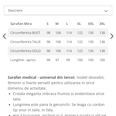
Descriere
Sarafan Mira
S
M
L
XL
XXL
3XL
Circumferinta BUST
98
106
114
122
130
138
Circumferinta TALIE
98
106
114
122
130
138
Circumferinta SOLD
98
106
114
122
130
138
Lungime - aprox.
96
97
99
100
100
100
Sarafan medical - universal din tercot
, model deosebit,
feminin si foarte versatil pentru utilizarea in orice
domeniu de activitate.
Croiala eleganta imbraca frumos si evidentiaza orice
talie.
Lungimea este pana la genunchi. Se leaga cu cordon
tip snur in talie, in fata.
Are 3 buzunare, anchior in V, maneca scurta si slit pe