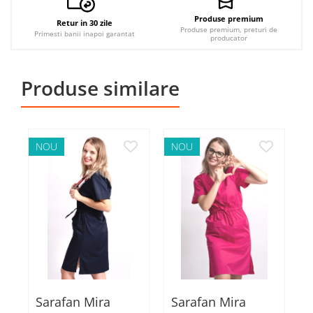
Produse premium
Retur in 30 zile
Produse premium, preturi de
Primesti banii inapoi garantat
producator
Produse similare
NOU
NOU
Sarafan Mira
Sarafan Mira
S