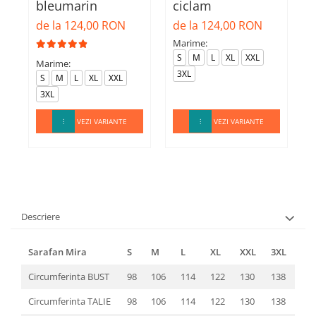
bleumarin
ciclam
1
de la 124,00 RON
de la 124,00 RON
M
Marime:
S
M
L
XL
XXL
Marime:
3XL
S
M
L
XL
XXL
3XL
VEZI VARIANTE
VEZI VARIANTE
Descriere
Sarafan Mira
S
M
L
XL
XXL
3XL
Circumferinta BUST
98
106
114
122
130
138
Circumferinta TALIE
98
106
114
122
130
138