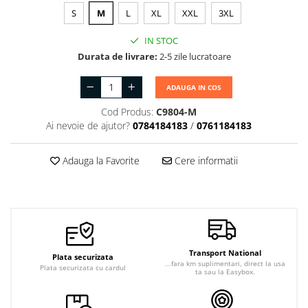
S
M
L
XL
XXL
3XL
IN STOC
Durata de livrare:
2-5 zile lucratoare
ADAUGA IN COS
Cod Produs:
C9804-M
Ai nevoie de ajutor?
0784184183
/
0761184183
Adauga la Favorite
Cere informatii
Transport National
Plata securizata
...fara km suplimentari, direct la usa
Plata securizata cu cardul
ta sau la Easybox.