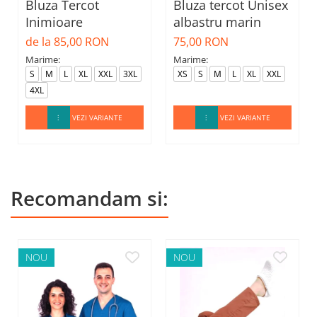
Bluza Tercot
Bluza tercot Unisex
Inimioare
albastru marin
de la 85,00 RON
75,00 RON
Marime:
Marime:
S
M
L
XL
XXL
3XL
XS
S
M
L
XL
XXL
4XL
VEZI VARIANTE
VEZI VARIANTE
Recomandam si:
NOU
NOU