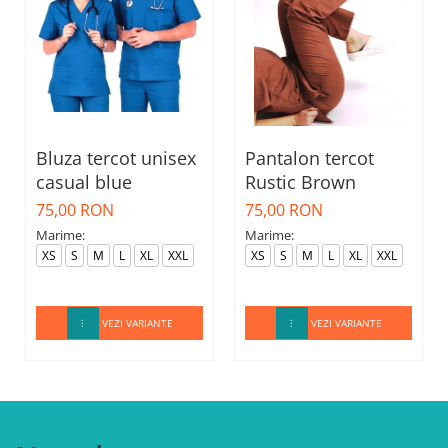
Bluza tercot unisex
Pantalon tercot
casual blue
Rustic Brown
75,00 RON
75,00 RON
Marime:
Marime:
XS
S
M
L
XL
XXL
XS
S
M
L
XL
XXL
VEZI VARIANTE
VEZI VARIANTE