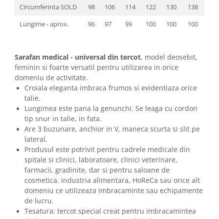
Circumferinta SOLD
98
106
114
122
130
138
Lungime - aprox.
96
97
99
100
100
100
Sarafan medical - universal din tercot
, model deosebit,
feminin si foarte versatil pentru utilizarea in orice
domeniu de activitate.
Croiala eleganta imbraca frumos si evidentiaza orice
talie.
Lungimea este pana la genunchi. Se leaga cu cordon
tip snur in talie, in fata.
Are 3 buzunare, anchior in V, maneca scurta si slit pe
lateral.
Produsul este potrivit pentru cadrele medicale din
spitale si clinici, laboratoare, clinici veterinare,
farmacii, gradinite, dar si pentru saloane de
cosmetica, industria alimentara, HoReCa sau orice alt
domeniu ce utilizeaza imbracaminte sau echipamente
de lucru.
Tesatura: tercot special creat pentru imbracamintea