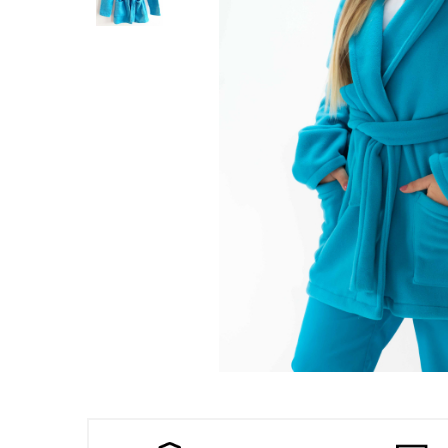
Halate medicale femei
Halate medicale barbati
Halate medicale P2 cu
fluturas
Halate medicale cu nasturi
Halate medicale cu fermoar
Halate medicale polar -
unisex
Halate medicale albe
Fuste, Sarafane
Sarafane Mira
Fuste medicale
Sarafane medicale
Distribuie
Veste, Jachete
pe
Facebook
Veste de lucru