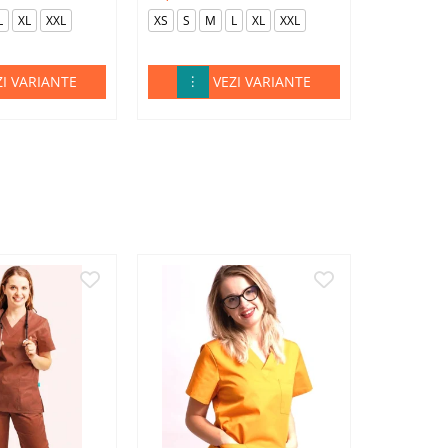
L
XL
XXL
XS
S
M
L
XL
XXL
XS
S
ZI VARIANTE
VEZI VARIANTE