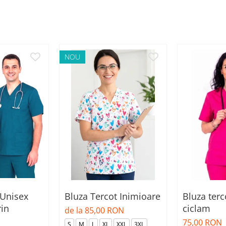
NOU
 Unisex
Bluza Tercot Inimioare
Bluza terc
rin
ciclam
de la 85,00 RON
75,00 RON
S
M
L
XL
XXL
3XL