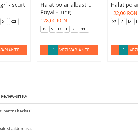
gri - scurt
Halat polar albastru
Halat polar
Royal - lung
122,00 RON
128,00 RON
XL
XXL
XS
S
M
L
XS
S
M
L
XL
XXL
 VARIANTE
VEZI VARIANTE
VEZ
Review-uri
(0)
 si pentru
barbati
.
oale si calduroasa.