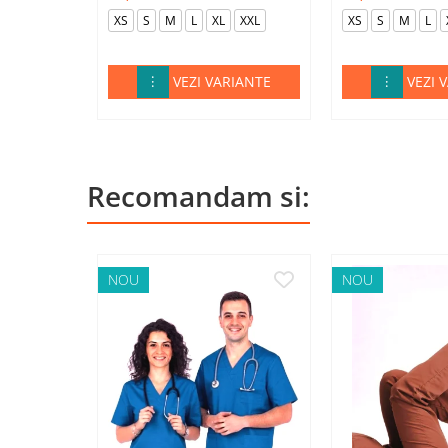
XS
S
M
L
XL
XXL
XS
S
M
L
VEZI VARIANTE
VEZI 
Recomandam si:
NOU
NOU