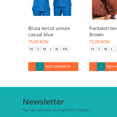
Bluza tercot unisex
Pantalon ter
casual blue
Brown
75,00 RON
75,00 RON
XS
S
M
L
XL
XXL
XS
S
M
L
VEZI VARIANTE
VEZI 
Newsletter
Nu rata ofertele si promotiile noastre