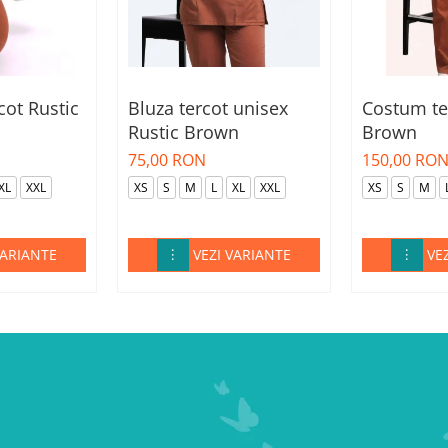
cot Rustic
Bluza tercot unisex
Costum te
Rustic Brown
Brown
75,00 RON
150,00 RO
XL
XXL
XS
S
M
L
XL
XXL
XS
S
M
VARIANTE
VEZI VARIANTE
VE