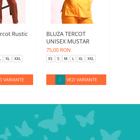
rcot Rustic
BLUZA TERCOT
BLUZA 
UNISEX MUSTAR
UNISEX
N
75,00 RON
75,00 R
L
XL
XXL
XS
S
M
L
XL
XXL
XS
S
ZI VARIANTE
VEZI VARIANTE