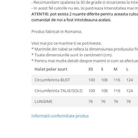
- Recomandam spalarea la 30 de grade si stoarcerea la inte
- In acest fel culorile nu ies, isi pastreaza intensitatea mai
ATENTIE:
pot exista 2 nuante diferite pentru aceasta culoa
comandat de noi a fost intotdeauna acelasi.
Produs fabricat in Romania.
Vezi mai jos ce marime ti se potriveste.
* Marimile din tabel se refera la dimensiunea produsului fin
* Toate dimensiunile sunt in centimetri (cm).
* Pentru mai multe detalii despre marimi si cum se efectue
Halat polar scurt
XS
S
M
L
Circumferinta BUST
100
108
116
124
Circumferinta TALIE/SOLD
100
108
116
124
LUNGIME
76
76
76
78
Informatii conformitate produs