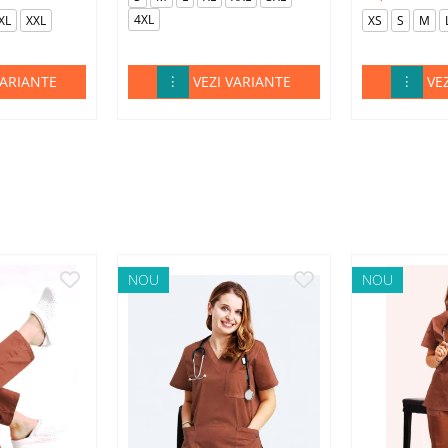
4XL
XL
XXL
XS
S
M
VARIANTE
VEZI VARIANTE
VE
NOU
NOU