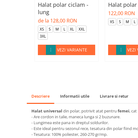
Halat polar ciclam -
Halat polar 
lung
122,00 RON
de la 128,00 RON
XS
S
M
L
XS
S
M
L
XL
XXL
3XL
VEZI VARIANTE
VEZI
Descriere
Informatii utile
Livrare si retur
Halat universal
din polar, potrivit atat pentru
femei
, cat
- Are cordon in talie, maneca lunga si 2 buzunare.
- Lungimea este pana in dreptul soldurilor.
- Este ideal pentru sezonul rece, tesatura din polar fiind m
- Tesatura: 100% poliester, 260-270 gr/mp.