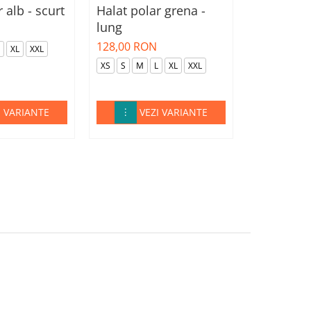
 alb - scurt
Halat polar grena -
Halat pol
lung
intens - l
128,00 RON
128,00 RO
XL
XXL
XS
S
M
L
XL
XXL
XS
S
M
I VARIANTE
VEZI VARIANTE
VE