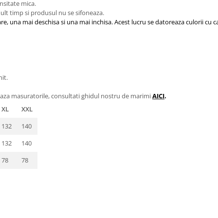
nsitate mica.
 mult timp si produsul nu se sifoneaza.
re, una mai deschisa si una mai inchisa. Acest lucru se datoreaza culorii cu ca
it.
aza masuratorile, consultati ghidul nostru de marimi
AICI
.
XL
XXL
132
140
132
140
78
78