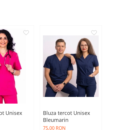
ot Unisex
Bluza tercot Unisex
Bluza t
Bleumarin
corai
75,00 RON
75,00 R