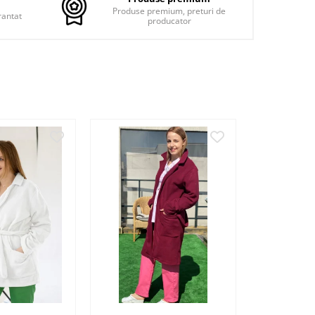
Produse premium, preturi de
rantat
producator