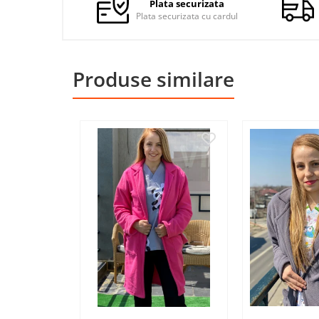
Plata securizata
Jachete de lucru
Plata securizata cu cardul
Articole din Polar
Jachete de lucru
Produse similare
Veste de lucru
Halate medicale polar -
unisex
HoReCa
Sorturi restaurante
Tricouri de lucru
Saboti medicali
Bonete
ACCESORII
Noutati