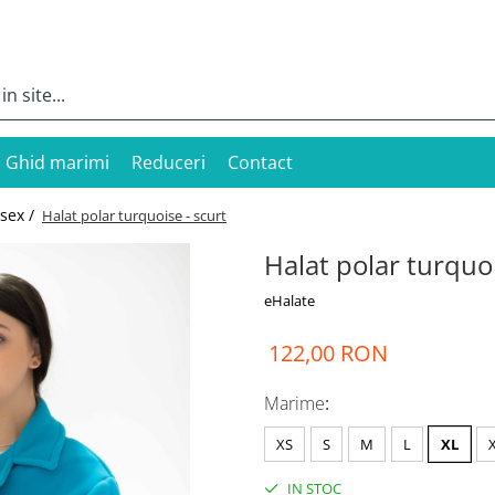
Ghid marimi
Reduceri
Contact
isex /
Halat polar turquoise - scurt
Halat polar turquoi
eHalate
122,00 RON
Marime
:
XS
S
M
L
XL
IN STOC