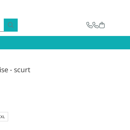
se - scurt
XXL