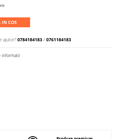
are
 IN COS
e ajutor?
0784184183
/
0761184183
informatii
Produse premium