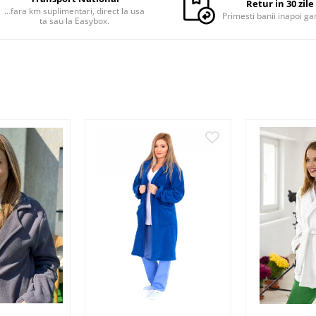
Retur in 30 zile
...fara km suplimentari, direct la usa
Primesti banii inapoi ga
ta sau la Easybox.